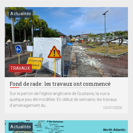
Actualités
TRAVAUX
Fond de rade : les travaux ont commencé
Sur le perron de l’église anglicane de Gustavia, la vue a
quelque peu été modifiée. En début de semaine, les travaux
d’aménagement du...
10/07/2026
Actualités