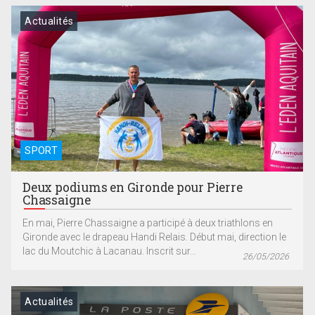
Actualités
SPORT
Deux podiums en Gironde pour Pierre
Chassaigne
En mai, Pierre Chassaigne a participé à deux triathlons en
Gironde avec le drapeau Handi Relais. Début mai, direction le
lac du Moutchic à Lacanau. Inscrit sur...
26/05/2026
Actualités