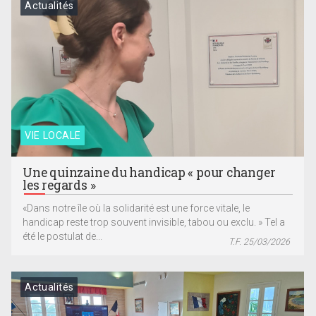
Actualités
VIE LOCALE
Une quinzaine du handicap « pour changer
les regards »
«Dans notre île où la solidarité est une force vitale, le
handicap reste trop souvent invisible, tabou ou exclu. » Tel a
été le postulat de...
T.F. 25/03/2026
Actualités