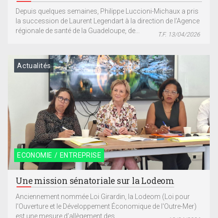
Depuis quelques semaines, Philippe Luccioni-Michaux a pris
la succession de Laurent Legendart à la direction de l’Agence
régionale de santé de la Guadeloupe, de...
T.F. 13/04/2026
Actualités
ECONOMIE / ENTREPRISE
Une mission sénatoriale sur la Lodeom
Anciennement nommée Loi Girardin, la Lodeom (Loi pour
l'Ouverture et le Développement Économique de l'Outre-Mer)
est une mesure d’allègement des...