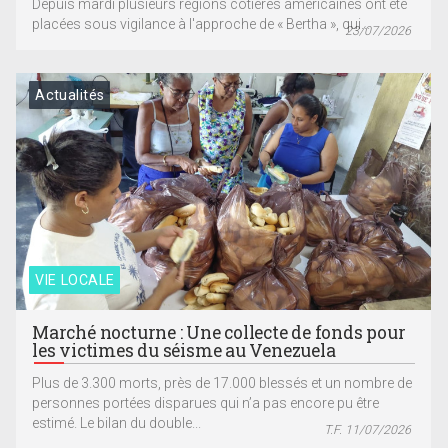
Depuis mardi plusieurs régions côtières américaines ont été
placées sous vigilance à l'approche de « Bertha », qui...
23/07/2026
Actualités
VIE LOCALE
Marché nocturne : Une collecte de fonds pour
les victimes du séisme au Venezuela
Plus de 3.300 morts, près de 17.000 blessés et un nombre de
personnes portées disparues qui n’a pas encore pu être
estimé. Le bilan du double...
T.F. 11/07/2026