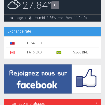
27.84°
C
peu nuageux
Humidité: 86%
Vent: 11.0m/s
Exchange rate
1.154 USD
1.616 CAD
5.883 BRL
Informations pratiques