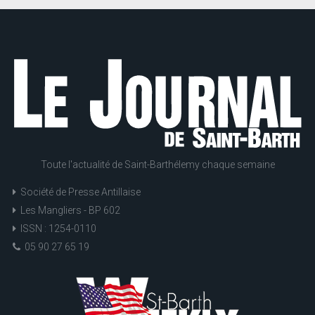
Toute l'actualité de Saint-Barthélemy chaque semaine
Société de Presse Antillaise
Les Mangliers - BP 602
ISSN : 1254-0110
05 90 27 65 19