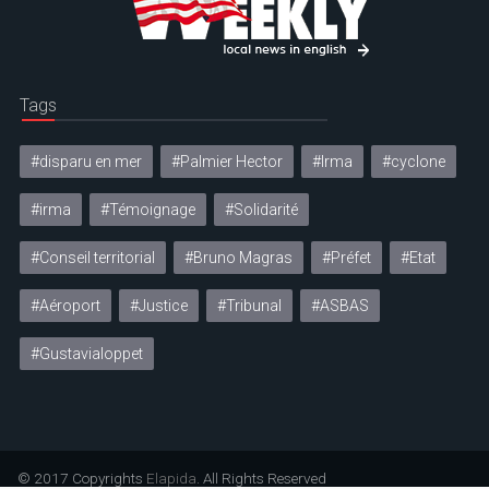
Tags
#disparu en mer
#Palmier Hector
#Irma
#cyclone
#irma
#Témoignage
#Solidarité
#Conseil territorial
#Bruno Magras
#Préfet
#Etat
#Aéroport
#Justice
#Tribunal
#ASBAS
#Gustavialoppet
© 2017 Copyrights
Elapida
. All Rights Reserved