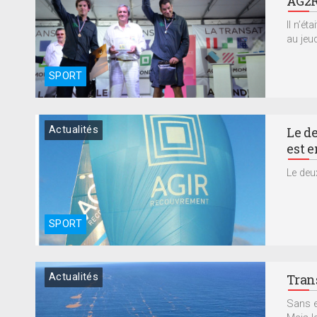
AG2R
Il n’ét
au jeud
SPORT
Actualités
Le d
est e
Le deu
SPORT
Actualités
Tran
Sans el