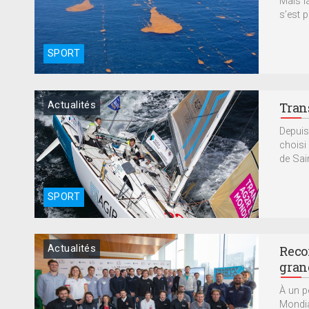
Mais l
s’est 
SPORT
Actualités
Tran
Depuis
choisi
de Sain
SPORT
Actualités
Reco
gran
À un p
Mondia