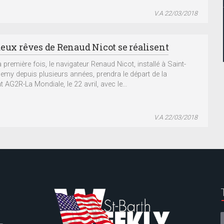
V.A 22/03/2018
deux rêves de Renaud Nicot se réalisent
 première fois, le navigateur Renaud Nicot, installé à Saint-
lemy depuis plusieurs années, prendra le départ de la
 AG2R-La Mondiale, le 22 avril, avec le...
V.A 22/03/2018