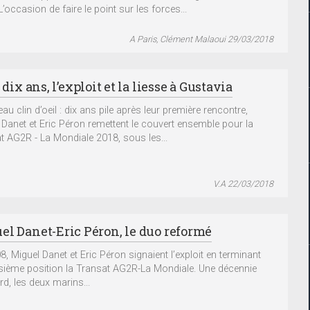
L’occasion de faire le point sur les forces...
A Paris, Clément Malaoui 29/03/2018
a dix ans, l’exploit et la liesse à Gustavia
au clin d’oeil : dix ans pile après leur première rencontre,
 Danet et Eric Péron remettent le couvert ensemble pour la
t AG2R - La Mondiale 2018, sous les...
V.A 22/03/2018
el Danet-Eric Péron, le duo reformé
8, Miguel Danet et Eric Péron signaient l’exploit en terminant
isième position la Transat AG2R-La Mondiale. Une décennie
rd, les deux marins...