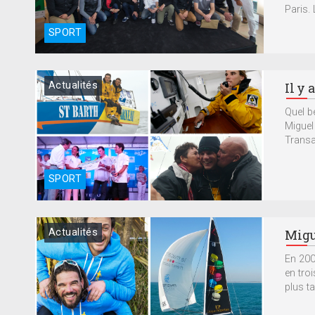
Paris. 
SPORT
Actualités
Il y 
Quel be
Miguel
Transa
SPORT
Actualités
Migu
En 200
en tro
plus ta