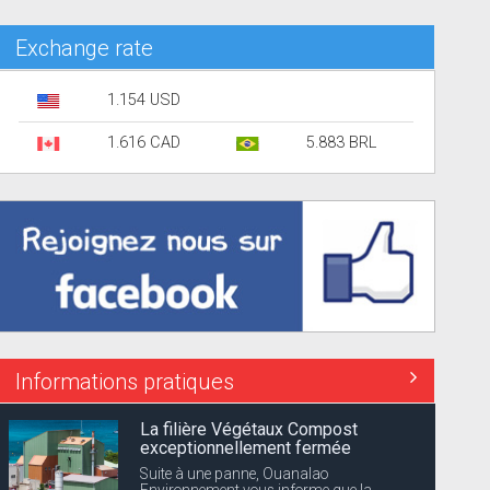
Exchange rate
1.154 USD
1.616 CAD
5.883 BRL
Informations pratiques
La filière Végétaux Compost
exceptionnellement fermée
Suite à une panne, Ouanalao
Environnement vous informe que la...