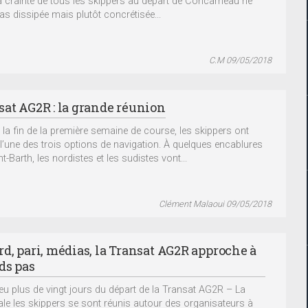
a crainte de tous les skippers au départ de Concarneau ne
pas dissipée mais plutôt concrétisée...
C.M 09/05/2018
sat AG2R : la grande réunion
 la fin de la première semaine de course, les skippers ont
 l’une des trois options de navigation. À quelques encablures
t-Barth, les nordistes et les sudistes vont...
Clément Malaoui 09/05/2018
rd, pari, médias, la Transat AG2R approche à
ds pas
eu plus de vingt jours du départ de la Transat AG2R – La
le les skippers se sont réunis autour des organisateurs à