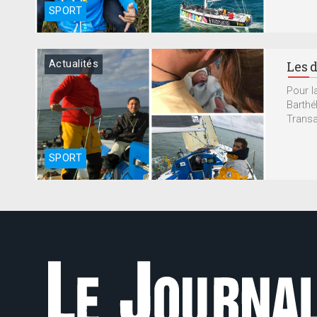
SPORT
Actualités
Les 
Pour la
Barthé
Transat
SPORT