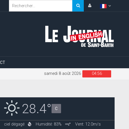
CT
samedi 8 août 2026
04:56
28.4°
C
ciel dégagé
Humidité: 83%
Vent: 12.0m/s