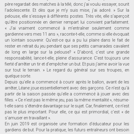
père regardait des matches à la télé, donc j’ai voulu essayer, sourit
l’adolescente. Et dès que je m’y suis mise, j’ai adoré. » Sur la
pelouse, elle s’essaye à différents postes. Très vite, elle s’aperçoit
qu’être positionnée en dernier rempart lui convient parfaitement.
« J’ai vraiment commencé à m’entraîner seulement comme
gardienne vers mes 11 ans », raconte-t-elle, comme si elle évoquait
un lointain souvenir. Qu’est-ce qui a pu lui plaire dans le fait de
rester en retrait du jeu pendant que ses petits camarades cavalent
de long en large sur la pelouse? « D’abord, c’est une grande
responsabilité, lance-t-elle, pleine d’assurance. C’est toujours une
fierté d’arrêter un tir et d’empêcher un but. Et puis j’aime avoir la vue
sur tout le terrain. » Le regard du général sur ses troupes, en
quelque sorte.
Depuis qu’elle a commencé à courir après le ballon, avant de les
arrêter, Léane joue essentiellement avec des garçons. Ce n’est qu’à
partir de la saison passée qu’elle a commencé à jouer avec des
filles. « Ce n’est pas le même jeu, pas la même mentalité », résume-
t-elle sans s’étendre davantage sur le sujet. Car, finalement, ce n’est
pas le plus important. Pour elle, ce qui est primordial, c’est « de
s’amuser en travaillant ».
En juin 2019 est organisée une formation d’éducateur pour les
gardiens de but. Pour la pratique, les futurs entraîneurs ont besoin