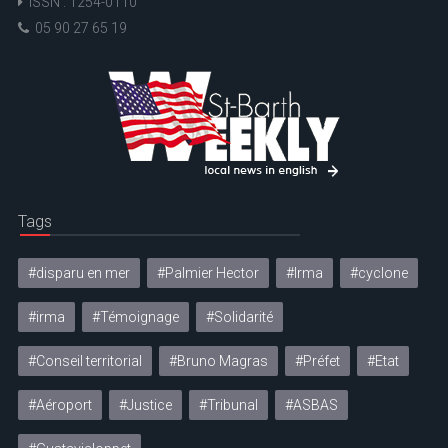
ISSN : 1254-0110
05 90 27 65 19
Tags
#disparu en mer
#Palmier Hector
#Irma
#cyclone
#irma
#Témoignage
#Solidarité
#Conseil territorial
#Bruno Magras
#Préfet
#Etat
#Aéroport
#Justice
#Tribunal
#ASBAS