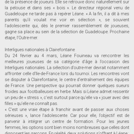
de la présence de joueurs. Elle se retrouve donc naturellement sur
la pelouse et dans ses « bois ». Le directeur régional venu de
Guadeloupe ne tarde pas à repérer Léane. « A la fin, il a dit à mes
parents qu’il voulait me voir en sélection », se souvient
l’adolescente qui, dès le premier rassemblement de joueuses,
gagne sa place au sein de la sélection de Guadeloupe. Prochaine
étape, l’Outre-mer.
Interligues nationales à Clairefontaine
Du 24 février au 4 mars, Léane Fouineau va rencontrer les
meilleures joueuses de sa catégorie d’âge à l’occasion des
Interligues nationales. La sélection d’outre-mer devrait notamment
affronter celle d’Ile-de-France lors du tournoi. Les rencontres vont
se disputer à Clairefontaine, le centre d’entraînement des équipes
de France. Une perspective qui pourrait donner quelques sueurs
froides aux footballeuses en herbe. Mais si Léane admet ressentir
un peu de « stress », c’est surtout parce qu’elle va « jouer avec des
filles » qu’elle ne connaît pas.
« C’est une vraie étape à franchir avant de passer aux choses
sérieuses », lance l’adolescente. Car pour elle, l’objectif est de
parvenir à intégrer un centre de formation. Pour les jeunes
femmes, les options sont bien moins nombreuses que celles dont
disposent les garçons. En réalité, deux solutions s’offrent à Léane :