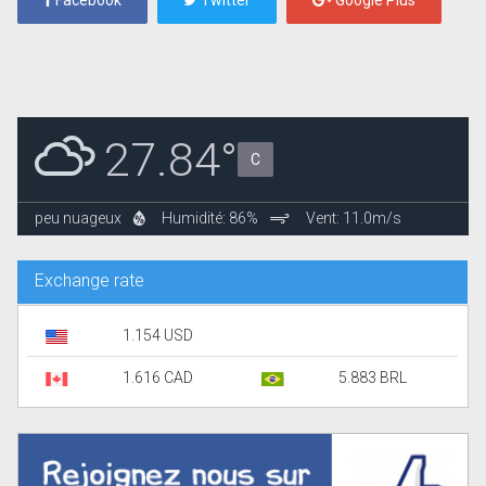
27.84°
C
peu nuageux
Humidité: 86%
Vent: 11.0m/s
Exchange rate
1.154 USD
1.616 CAD
5.883 BRL