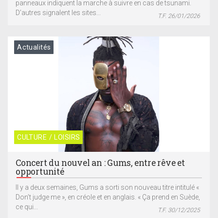
panneaux indiquent la marche à suivre en cas de tsunami.
D’autres signalent les sites...
T.F. 26/01/2026
Actualités
CULTURE / LOISIRS
Concert du nouvel an : Gums, entre rêve et
opportunité
Il y a deux semaines, Gums a sorti son nouveau titre intitulé «
Don’t judge me », en créole et en anglais. « Ça prend en Suède,
ce qui...
T.F. 30/12/2025