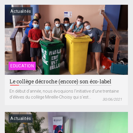
Actualités
EDUCATION
Le collège décroche (encore) son éco-label
En début d’année, nous évoquions l’initiative d’une trentaine
d’élèves du collège Mireille-Choisy qui s’est...
30/06/2021
Actualités