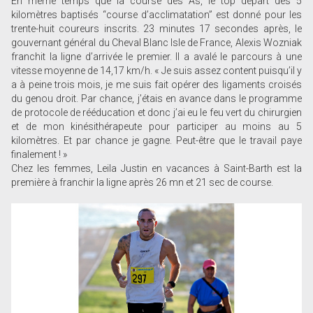
En même temps que la course des As, le top départ des 5
kilomètres baptisés “course d’acclimatation” est donné pour les
trente-huit coureurs inscrits. 23 minutes 17 secondes après, le
gouvernant général du Cheval Blanc Isle de France, Alexis Wozniak
franchit la ligne d’arrivée le premier. Il a avalé le parcours à une
vitesse moyenne de 14,17 km/h. « Je suis assez content puisqu’il y
a à peine trois mois, je me suis fait opérer des ligaments croisés
du genou droit. Par chance, j’étais en avance dans le programme
de protocole de rééducation et donc j’ai eu le feu vert du chirurgien
et de mon kinésithérapeute pour participer au moins au 5
kilomètres. Et par chance je gagne. Peut-être que le travail paye
finalement ! »
Chez les femmes, Leila Justin en vacances à Saint-Barth est la
première à franchir la ligne après 26 mn et 21 sec de course.