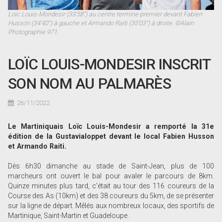
Loïc Louis-Mondesir (33’58”) au centre termine premier devant Fabien
Husson (34’40”) à gauche et Armando Raiti (35’03”) à droite. ©Alain
Photographie 971.
LOÏC LOUIS-MONDESIR INSCRIT
SON NOM AU PALMARÈS
26/11/2022
Le Martiniquais Loïc Louis-Mondesir a remporté la 31e
édition de la Gustavialoppet devant le local Fabien Husson
et Armando Raiti.
Dès 6h30 dimanche au stade de Saint-Jean, plus de 100
marcheurs ont ouvert le bal pour avaler le parcours de 8km.
Quinze minutes plus tard, c’était au tour des 116 coureurs de la
Course des As (10km) et des 38 coureurs du 5km, de se présenter
sur la ligne de départ. Mêlés aux nombreux locaux, des sportifs de
Martinique, Saint-Martin et Guadeloupe.