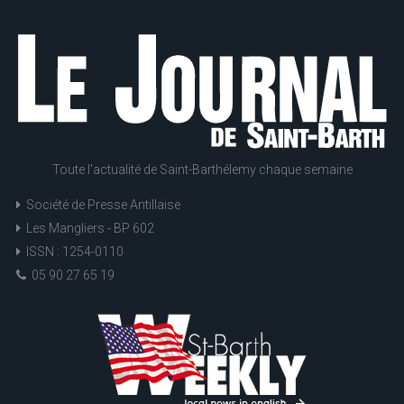
Toute l'actualité de Saint-Barthélemy chaque semaine
Société de Presse Antillaise
Les Mangliers - BP 602
ISSN : 1254-0110
05 90 27 65 19