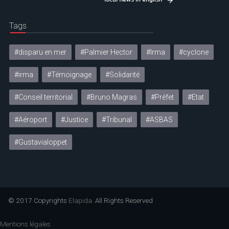
Tags
#disparu en mer
#Palmier Hector
#Irma
#cyclone
#irma
#Témoignage
#Solidarité
#Conseil territorial
#Bruno Magras
#Préfet
#Etat
#Aéroport
#Justice
#Tribunal
#ASBAS
#Gustavialoppet
© 2017 Copyrights
Elapida
. All Rights Reserved
Mentions légales