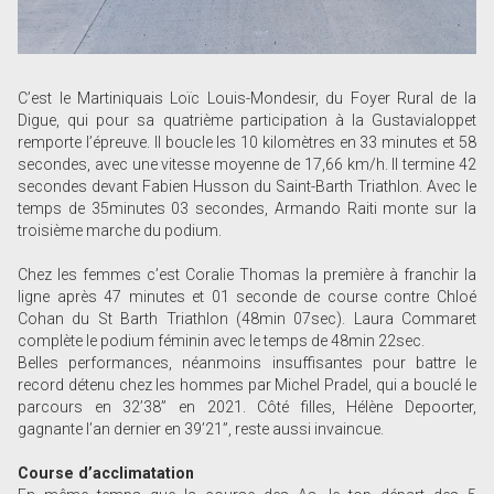
C’est le Martiniquais Loïc Louis-Mondesir, du Foyer Rural de la
Digue, qui pour sa quatrième participation à la Gustavialoppet
remporte l’épreuve. Il boucle les 10 kilomètres en 33 minutes et 58
secondes, avec une vitesse moyenne de 17,66 km/h. Il termine 42
secondes devant Fabien Husson du Saint-Barth Triathlon. Avec le
temps de 35minutes 03 secondes, Armando Raiti monte sur la
troisième marche du podium.
Chez les femmes c’est Coralie Thomas la première à franchir la
ligne après 47 minutes et 01 seconde de course contre Chloé
Cohan du St Barth Triathlon (48min 07sec). Laura Commaret
complète le podium féminin avec le temps de 48min 22sec.
Belles performances, néanmoins insuffisantes pour battre le
record détenu chez les hommes par Michel Pradel, qui a bouclé le
parcours en 32’38” en 2021. Côté filles, Hélène Depoorter,
gagnante l’an dernier en 39’21”, reste aussi invaincue.
Course d’acclimatation