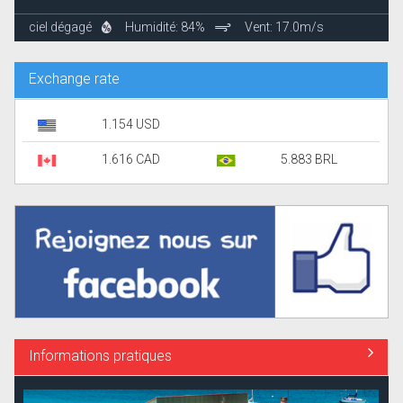
ciel dégagé
Humidité: 84%
Vent: 17.0m/s
Exchange rate
1.154 USD
1.616 CAD
5.883 BRL
Informations pratiques