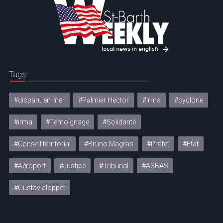
Tags
#disparu en mer
#Palmier Hector
#Irma
#cyclone
#irma
#Témoignage
#Solidarité
#Conseil territorial
#Bruno Magras
#Préfet
#Etat
#Aéroport
#Justice
#Tribunal
#ASBAS
#Gustavialoppet