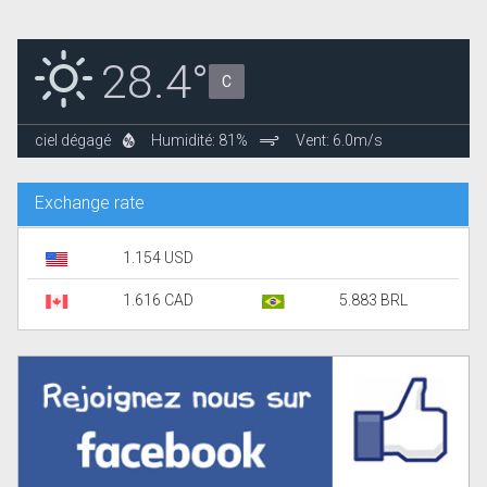
28.4°
C
ciel dégagé
Humidité: 81%
Vent: 6.0m/s
Exchange rate
1.154 USD
1.616 CAD
5.883 BRL