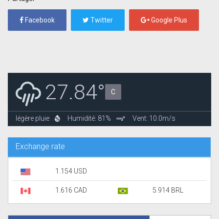
Facebook
Twitter
Google Plus
27.84°
C
légère pluie
Humidité: 81%
Vent: 10.0m/s
Exchange rate
1.154 USD
1.616 CAD
5.914 BRL