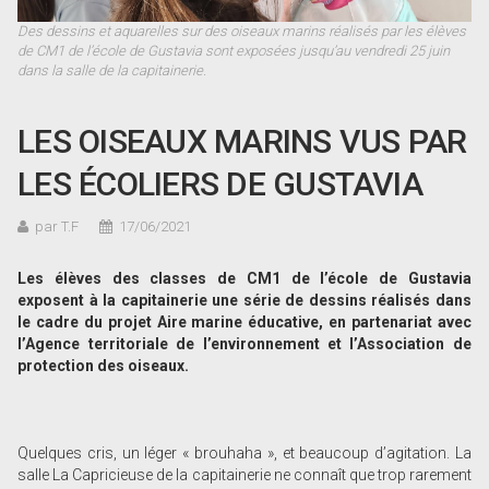
Des dessins et aquarelles sur des oiseaux marins réalisés par les élèves
de CM1 de l’école de Gustavia sont exposées jusqu’au vendredi 25 juin
dans la salle de la capitainerie.
LES OISEAUX MARINS VUS PAR
LES ÉCOLIERS DE GUSTAVIA
par T.F
17/06/2021
Les élèves des classes de CM1 de l’école de Gustavia
exposent à la capitainerie une série de dessins réalisés dans
le cadre du projet Aire marine éducative, en partenariat avec
l’Agence territoriale de l’environnement et l’Association de
protection des oiseaux.
Quelques cris, un léger « brouhaha », et beaucoup d’agitation. La
salle La Capricieuse de la capitainerie ne connaît que trop rarement