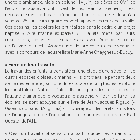
une telle ambiance. Mais en ce lundi 14 juin, les élèves de CM1 de
l’école de Gustavia ont investi le lieu. Par conséquent, il est
nécessairement le théâtre d’une agitation inhabituelle. Jusqu’au
vendredi 25 juin, leurs aquarelles vont tapisser les murs de la salle.
Ces dessins, les écoliers les ont réalisés dans le cadre d’un projet
baptisé « Aire marine éducative ». Il a été mené par leurs
enseignants, bien entendu, en partenariat avec l’Agence territoriale
de l’environnement, l’Association de protection des oiseaux et
avec le concours de l’aquarelliste Marie-Anne Chaygneaud-Dupuy.
« Fière de leur travail »
Le travail des enfants a consisté en une étude d’une sélection de
quatre espèces d’oiseaux marins. « Ils ont travaillé pendant deux
semaines en atelier, sur une durée totale de cinq heures, explique
leur institutrice, Nathalie Galou. Ils ont appris les techniques de
l’aquarelle ainsi que le vocabulaire associé. » Pour ce faire, les
écoliers se sont appuyés sur le livre de Jean-Jacques Rigaud («
Oiseaux du banc d’Anguilla») - un ouvrage qui leur a été remis lors
de l’inauguration de l’exposition - et sur des photos de Karl
Questel, de l’ATE.
« C’est un travail d’observation à partir duquel les enfants ont
réalisé leurs dessins », souligne Nathalie Galou. Mais l’exposition