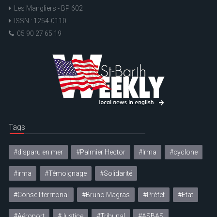
Les Mangliers - BP 602
ISSN : 1254-0110
05 90 27 65 19
Tags
#disparu en mer
#Palmier Hector
#Irma
#cyclone
#irma
#Témoignage
#Solidarité
#Conseil territorial
#Bruno Magras
#Préfet
#Etat
#Aéroport
#Justice
#Tribunal
#ASBAS