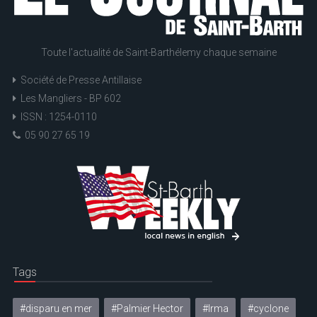
Toute l'actualité de Saint-Barthélemy chaque semaine
Société de Presse Antillaise
Les Mangliers - BP 602
ISSN : 1254-0110
05 90 27 65 19
Tags
#disparu en mer
#Palmier Hector
#Irma
#cyclone