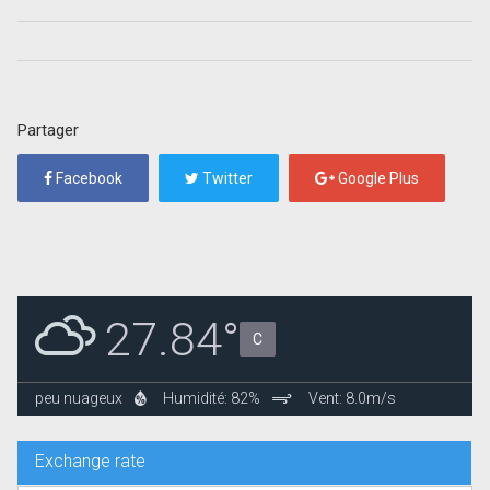
Partager
Facebook
Twitter
Google Plus
27.84°
C
peu nuageux
Humidité: 82%
Vent: 8.0m/s
Exchange rate