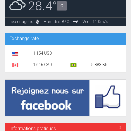
28.4°
C
peu nuageux
Humidité: 87%
Vent: 11.0m/s
Exchange rate
1.154 USD
1.616 CAD
5.883 BRL
Informations pratiques