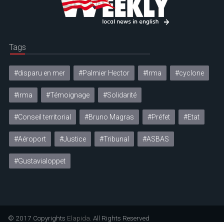
Tags
#disparu en mer
#Palmier Hector
#Irma
#cyclone
#irma
#Témoignage
#Solidarité
#Conseil territorial
#Bruno Magras
#Préfet
#Etat
#Aéroport
#Justice
#Tribunal
#ASBAS
#Gustavialoppet
© 2017 Copyrights
Elapida
. All Rights Reserved