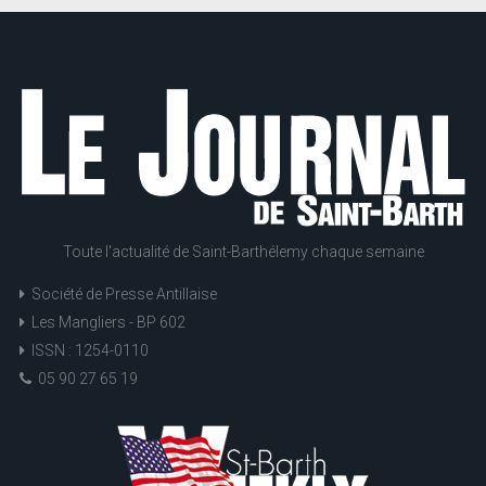
Toute l'actualité de Saint-Barthélemy chaque semaine
Société de Presse Antillaise
Les Mangliers - BP 602
ISSN : 1254-0110
05 90 27 65 19