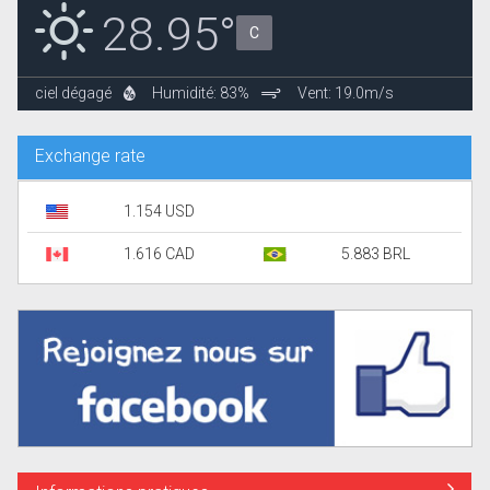
28.95°
C
ciel dégagé
Humidité: 83%
Vent: 19.0m/s
Exchange rate
1.154 USD
1.616 CAD
5.883 BRL