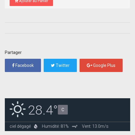
Ajouter au Panier
Partager
Facebook
Twitter
Google Plus
28.4°
C
ciel dégagé
Humidité: 81%
Vent: 13.0m/s