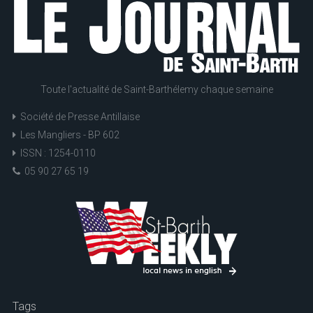
Toute l'actualité de Saint-Barthélemy chaque semaine
Société de Presse Antillaise
Les Mangliers - BP 602
ISSN : 1254-0110
05 90 27 65 19
Tags