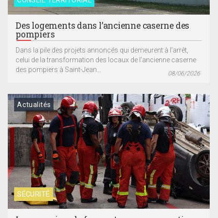
CONSEIL TERRITORIAL
Des logements dans l’ancienne caserne des
pompiers
Dans la pile des projets annoncés qui demeurent à l’arrêt,
celui de la transformation des locaux de l’ancienne caserne
des pompiers à Saint-Jean...
08/06/2026
Actualités
SÉCURITÉ