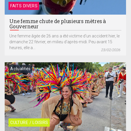
FAITS DIVERS
Une femme chute de plusieurs mètres à
Gouverneur
Une femme âgée de 26 ans a été victime d’un accident hier, le
dimanche 22 février, en milieu d’après-midi. Peu avant 15
heures, elle a...
23/02/2026
Actualités
CULTURE / LOISIRS