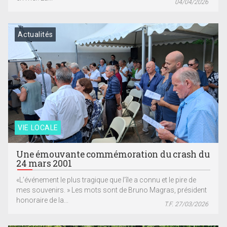
04/04/2026
Actualités
VIE LOCALE
Une émouvante commémoration du crash du
24 mars 2001
«L’événement le plus tragique que l’île a connu et le pire de
mes souvenirs. » Les mots sont de Bruno Magras, président
honoraire de la...
T.F. 27/03/2026