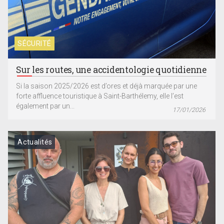
SÉCURITÉ
Sur les routes, une accidentologie quotidienne
Si la saison 2025/2026 est d’ores et déjà marquée par une
forte affluence touristique à Saint-Barthélemy, elle l’est
également par un...
17/01/2026
Actualités