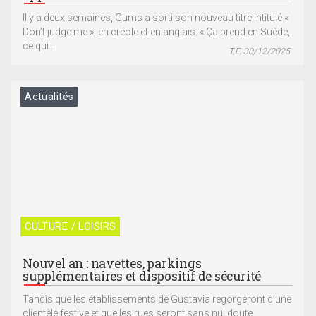
Il y a deux semaines, Gums a sorti son nouveau titre intitulé «
Don’t judge me », en créole et en anglais. « Ça prend en Suède,
ce qui...
T.F. 30/12/2025
Actualités
CULTURE / LOISIRS
Nouvel an : navettes, parkings
supplémentaires et dispositif de sécurité
Tandis que les établissements de Gustavia regorgeront d’une
clientèle festive et que les rues seront sans nul doute