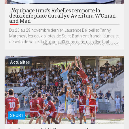
L’équipage Irma’s Rebelles remporte la
deuxième place du rallye Aventura W’Oman
and Man
Du 23 au 29 novembre dernier, Laurence Belloeil et Fanny
Marchesi, les deux pilotes de Saint-Barth ont franchi dunes et
déserts de sable du Sultanat d’Oman dans un rallye-trail...
Interview réalisée par Snorri Senecal 12/12/2025
Actualités
SPORT