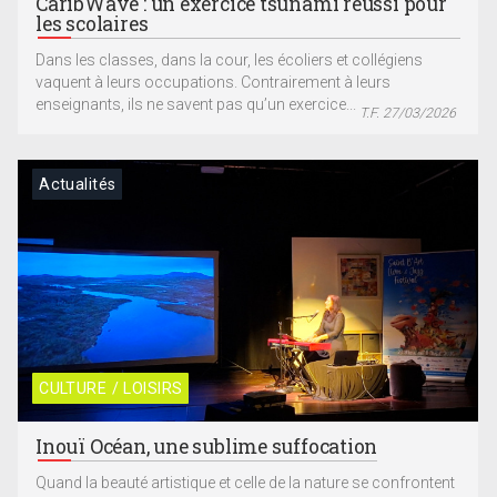
CaribWave : un exercice tsunami réussi pour
les scolaires
Dans les classes, dans la cour, les écoliers et collégiens
vaquent à leurs occupations. Contrairement à leurs
enseignants, ils ne savent pas qu’un exercice...
T.F. 27/03/2026
Actualités
CULTURE / LOISIRS
Inouï Océan, une sublime suffocation
Quand la beauté artistique et celle de la nature se confrontent