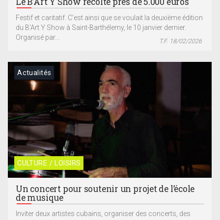
Le B’Art Y Show récolte près de 5.000 euros
Festif et caritatif. C’est ainsi que se voulait la deuxième édition
du B’Art Y Show à Saint-Barthélemy, le 10 janvier dernier.
Organisé par...
T.F. 18/02/2026
Actualités
CULTURE / LOISIRS
Un concert pour soutenir un projet de l’école
de musique
Inviter deux artistes cubains, organiser des concerts, des