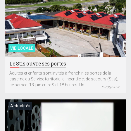
VIE LOCALE
Le Stis ouvre ses portes
Adultes et enfants sont invités à franchir les portes de la
caserne du Service territorial d’incendie et de secours (Stis),
ce samedi 13 juin entre 9 et 18 heures. Un...
12/06/2026
Actualités