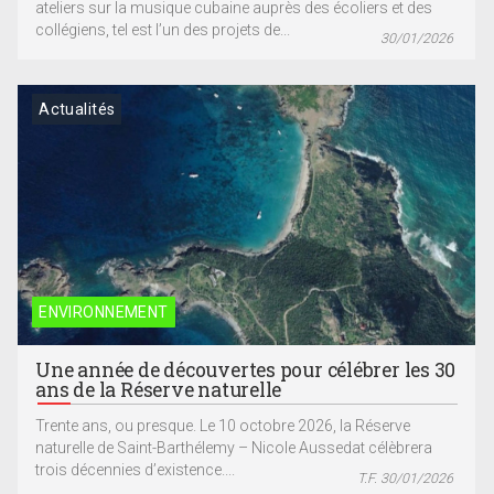
ateliers sur la musique cubaine auprès des écoliers et des
collégiens, tel est l’un des projets de...
30/01/2026
Actualités
ENVIRONNEMENT
Une année de découvertes pour célébrer les 30
ans de la Réserve naturelle
Trente ans, ou presque. Le 10 octobre 2026, la Réserve
naturelle de Saint-Barthélemy – Nicole Aussedat célèbrera
trois décennies d’existence....
T.F. 30/01/2026