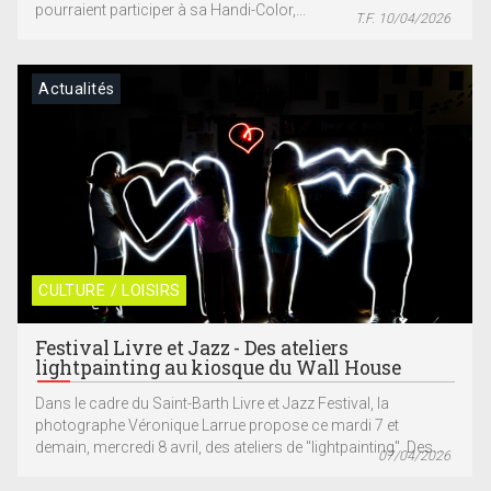
pourraient participer à sa Handi-Color,...
T.F. 10/04/2026
Actualités
CULTURE / LOISIRS
Festival Livre et Jazz - Des ateliers
lightpainting au kiosque du Wall House
Dans le cadre du Saint-Barth Livre et Jazz Festival, la
photographe Véronique Larrue propose ce mardi 7 et
demain, mercredi 8 avril, des ateliers de "lightpainting". Des...
07/04/2026