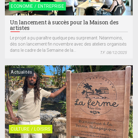
ECONOMIE / ENTREPRISE
Un lancement à succès pour la Maison des
artistes
Le projet a pu paraître quelque peu surprenant. Néanmoins,
dès son lancement fin novembre avec des ateliers organisés
dans le cadre de la Semaine de la...
T.F. 08/12/2025
Actualités
CULTURE / LOISIRS