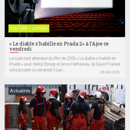
CULTURE / LOISIRS
« Le diable s'habille en Prada 2» à l’Ajoe ce
vendredi
La suite tant attendue du film de 2006 « Le diable s’habille en
Prada » avec Meryl Streep et Anne Hathaway, de David Frankel
sera projeté ce vendredi 5 juin...
05/06/2026
Actualités