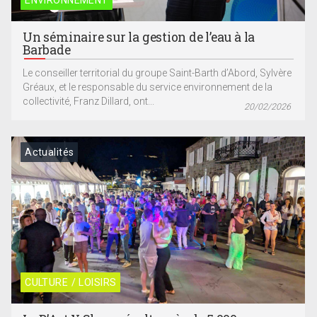
ENVIRONNEMENT
Un séminaire sur la gestion de l’eau à la
Barbade
Le conseiller territorial du groupe Saint-Barth d’Abord, Sylvère
Gréaux, et le responsable du service environnement de la
collectivité, Franz Dillard, ont...
20/02/2026
Actualités
CULTURE / LOISIRS