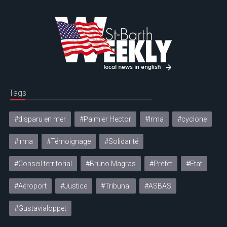
Tags
#disparu en mer
#Palmier Hector
#Irma
#cyclone
#irma
#Témoignage
#Solidarité
#Conseil territorial
#Bruno Magras
#Préfet
#Etat
#Aéroport
#Justice
#Tribunal
#ASBAS
#Gustavialoppet