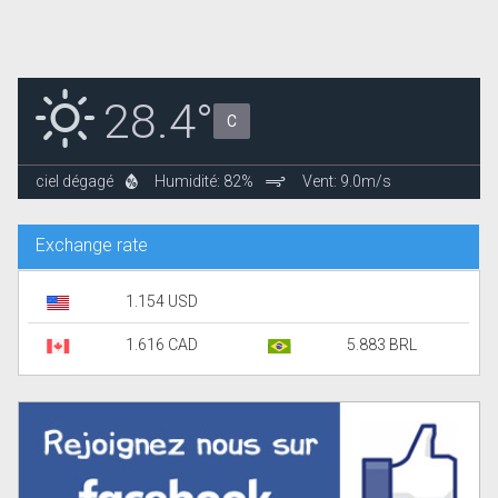
28.4°
C
ciel dégagé
Humidité: 82%
Vent: 9.0m/s
Exchange rate
1.154 USD
1.616 CAD
5.883 BRL