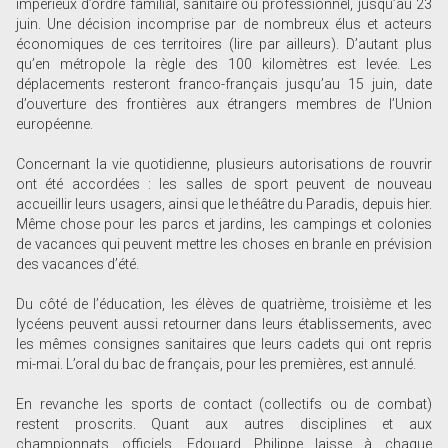
impérieux d’ordre familial, sanitaire ou professionnel, jusqu’au 23
juin. Une décision incomprise par de nombreux élus et acteurs
économiques de ces territoires (lire par ailleurs). D’autant plus
qu’en métropole la règle des 100 kilomètres est levée. Les
déplacements resteront franco-français jusqu’au 15 juin, date
d’ouverture des frontières aux étrangers membres de l’Union
européenne.
Concernant la vie quotidienne, plusieurs autorisations de rouvrir
ont été accordées : les salles de sport peuvent de nouveau
accueillir leurs usagers, ainsi que le théâtre du Paradis, depuis hier.
Même chose pour les parcs et jardins, les campings et colonies
de vacances qui peuvent mettre les choses en branle en prévision
des vacances d’été.
Du côté de l’éducation, les élèves de quatrième, troisième et les
lycéens peuvent aussi retourner dans leurs établissements, avec
les mêmes consignes sanitaires que leurs cadets qui ont repris
mi-mai. L’oral du bac de français, pour les premières, est annulé.
En revanche les sports de contact (collectifs ou de combat)
restent proscrits. Quant aux autres disciplines et aux
championnats officiels, Edouard Philippe laisse à chaque