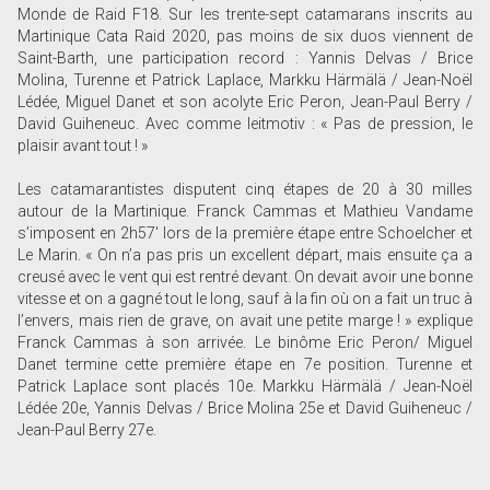
Monde de Raid F18. Sur les trente-sept catamarans inscrits au
Martinique Cata Raid 2020, pas moins de six duos viennent de
Saint-Barth, une participation record : Yannis Delvas / Brice
Molina, Turenne et Patrick Laplace, Markku Härmälä / Jean-Noël
Lédée, Miguel Danet et son acolyte Eric Peron, Jean-Paul Berry /
David Guiheneuc. Avec comme leitmotiv : « Pas de pression, le
plaisir avant tout ! »
Les catamarantistes disputent cinq étapes de 20 à 30 milles
autour de la Martinique. Franck Cammas et Mathieu Vandame
s’imposent en 2h57' lors de la première étape entre Schoelcher et
Le Marin. « On n’a pas pris un excellent départ, mais ensuite ça a
creusé avec le vent qui est rentré devant. On devait avoir une bonne
vitesse et on a gagné tout le long, sauf à la fin où on a fait un truc à
l’envers, mais rien de grave, on avait une petite marge ! » explique
Franck Cammas à son arrivée. Le binôme Eric Peron/ Miguel
Danet termine cette première étape en 7e position. Turenne et
Patrick Laplace sont placés 10e. Markku Härmälä / Jean-Noël
Lédée 20e, Yannis Delvas / Brice Molina 25e et David Guiheneuc /
Jean-Paul Berry 27e.