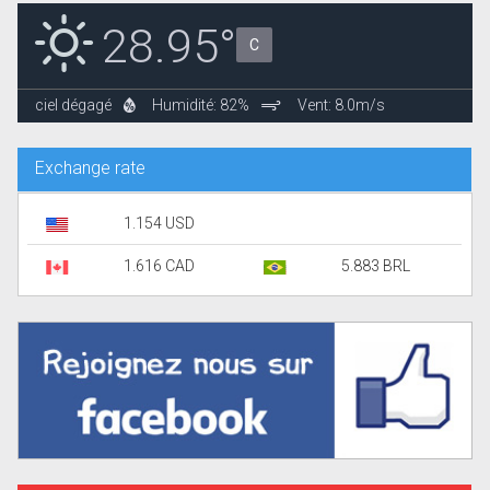
28.95°
C
ciel dégagé
Humidité: 82%
Vent: 8.0m/s
Exchange rate
1.154 USD
1.616 CAD
5.883 BRL