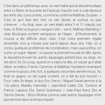
C’est dans un petit temps avec un vent faible que la deuxième étape
entre Le Marin et la pointe de Faula au Vauclin met à rude épreuve
les nerfs des concurrents, comme le confirme Matthieu Souben : «
C’est là qu’il faut être fort, ne rien lâcher, et surtout ne pas
s’énerver… » Au final, avec un vent établi entre 5 et 11 nœuds sur
l'eau, la flotte a toujours navigué collé – serré. Mathieu Marfaing /
Jean Boulogne sortent vainqueurs de l'étape : «Effectivement, la
course a été difficile. Avec Jean, c'est notre première régate
ensemble, moi je n'avais pas barré depuis deux ans. Hier, on a
connu quelques problèmes de coordination, mais aujourd'hui, on
a pris un super départ ; on passe la première bouée en tête. Après
la deuxième bouée les autres équipages partent plus au large, on
est alors 5e. Du coup, quand on a repris la tête, on savait qu'il allait
falloir se battre, Franck Cammas et Matthieu Vandame revenaient
comme toujours, très fort, à quelques secondes derrière nous. Au
final on gagne, on est super content, on a fait du bon boulot ! »
Pour cette 2e étape, le duo Eric Peron / Miguel Danet termine à la
13e place, Markku Härmälä / Jean-Noël Lédée 22e, Turenne et
Patrick Laplace 25e, David Guiheneuc / Jean-Paul Berry 26e et
Yannis Delvas / Brice Molina comme sept autres équipages n’ont
pas terminé dans le temps imparti.