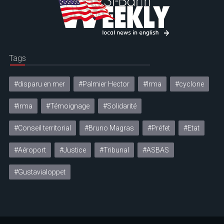
Tags
#disparu en mer
#Palmier Hector
#Irma
#cyclone
#irma
#Témoignage
#Solidarité
#Conseil territorial
#Bruno Magras
#Préfet
#Etat
#Aéroport
#Justice
#Tribunal
#ASBAS
#Gustavialoppet