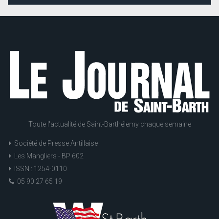
Toute l'actualité de Saint-Barthélemy chaque semaine
Société de Presse Antillaise
Les Mangliers - BP 602
ISSN : 1254-0110
05 90 27 65 19