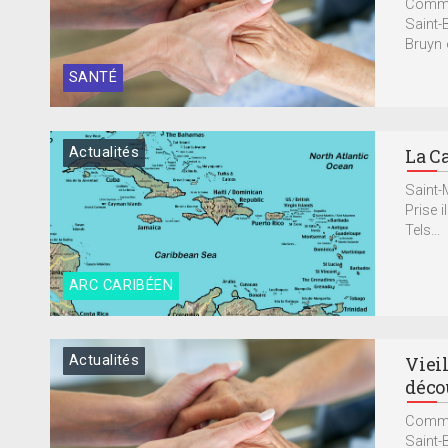
Commen
Saint-B
Bruyn e
SANTÉ
Actualités
La Ca
Saint-
Prise i
Tels...
ARC CARIBÉEN
Actualités
Vieil
déco
Commen
Saint-B