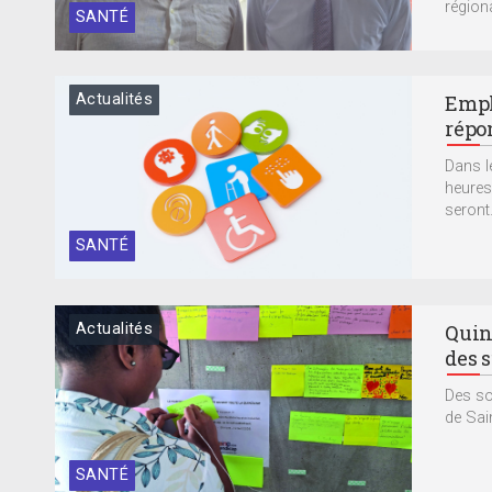
région
SANTÉ
Actualités
Empl
répo
Dans l
heures,
seront.
SANTÉ
Actualités
Quin
des 
Des so
de Sain
SANTÉ