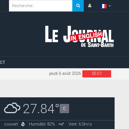
CT
jeudi 6 août 2026
05:51
27.84°
C
couvert
Humidité: 82%
Vent: 6.0m/s