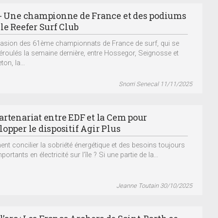
 - Une championne de France et des podiums
le Reefer Surf Club
casion des 61ème championnats de France de surf, qui se
éroulés la semaine dernière, entre Hossegor, Seignosse et
on, la...
Snorri Senecal 11/11/2025
artenariat entre EDF et la Cem pour
opper le dispositif Agir Plus
t concilier la sobriété énergétique et des besoins toujours
portants en électricité sur l’île ? Si une partie de la...
Jeanne Toutain 30/10/2025