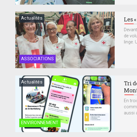
Actualités
Les «
Devant
de vol
linge. 
ASSOCIATIONS
Actualités
Tri d
Mont
En troi
comme 
aussi a
ENVIRONNEMENT