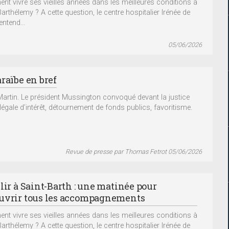
t vivre ses vieilles années dans les meilleures conditions à
arthélemy ? A cette question, le centre hospitalier Irénée de
ntend...
05/06/2026
raïbe en bref
Martin. Le président Mussington convoqué devant la justice
llégale d’intérêt, détournement de fonds publics, favoritisme.
Revue de presse par Thomas Fetrot 05/06/2026
lir à Saint-Barth : une matinée pour
uvrir tous les accompagnements
t vivre ses vieilles années dans les meilleures conditions à
arthélemy ? A cette question, le centre hospitalier Irénée de