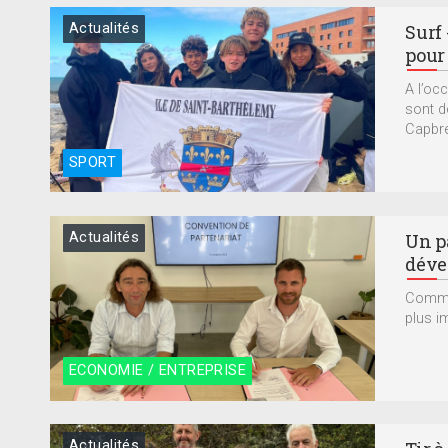
Actualités
Surf
pour 
A l’oc
sont d
Capbret
SPORT
Actualités
Un p
dével
Commen
plus im
ECONOMIE / ENTREPRISE
Actualités