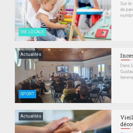
Sur le
de par
nombre
VIE LOCALE
Actualités
Inces
Dans la
Gustavi
femme 
SPORT
Actualités
Vieil
déco