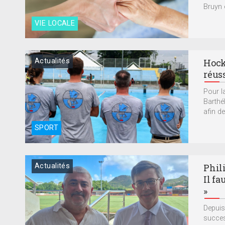
Bruyn e
VIE LOCALE
Actualités
Hock
réus
Pour l
Barthé
afin de.
SPORT
Actualités
Phil
Il fa
»
Depuis
succes