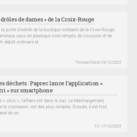
 drôles de dames » de la Croix-Rouge
 la porte d’entrée de la boutique solidaire de la Croix-Rouge,
umineux sacs en plastique sont remplis de coussins et de
Un dépôt ordinaire et...
Thomas Fetrot 24/12/2025
es déchets : Paprec lance l’application «
ri » sur smartphone
s « clics », l’affaire est dans le sac. Le téléchargement,
la connexion, est des plus simples. Ensuite, il est tout
isé de se...
T.F. 17/12/2025