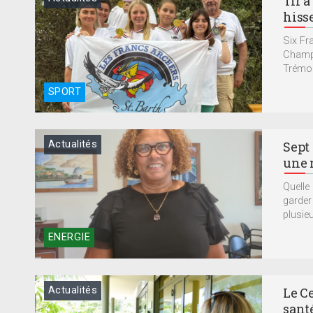
Tir à
hisse
Six Fr
Champi
Trémol
SPORT
Actualités
Sept
une 
Quelle 
garder
plusieu
ENERGIE
Actualités
Le C
sant