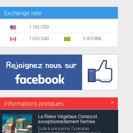
Exchange rate
1.155 USD
1.623 CAD
5.910 BRL
Informations pratiques
La filière Végétaux Compost
exceptionnellement fermée
Suite à une panne, Ouanalao
Environnement vous informe que la...