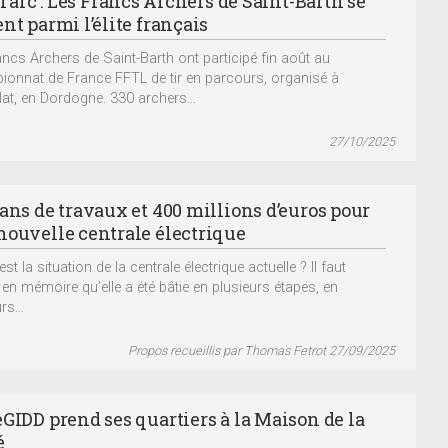
 l’arc : Les Francs Archers de Saint-Barth se
nt parmi l’élite français
ancs Archers de Saint-Barth ont participé fin août au
onnat de France FFTL de tir en parcours, organisé à
at, en Dordogne. 330 archers...
27/10/2025
 ans de travaux et 400 millions d’euros pour
nouvelle centrale électrique
est la situation de la centrale électrique actuelle ? Il faut
 en mémoire qu’elle a été bâtie en plusieurs étapes, en
rs...
Propos recueillis par Thomas Fetrot 27/09/2025
eGIDD prend ses quartiers à la Maison de la
é