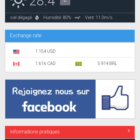
28.4°
C
ciel dégagé
Humidité: 80%
Vent: 11.0m/s
Exchange rate
1.154 USD
1.616 CAD
5.914 BRL
Informations pratiques