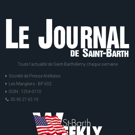
Toute l'actualité de Saint-Barthélemy chaque semaine
Société de Presse Antillaise
Les Mangliers - BP 602
ISSN : 1254-0110
05 90 27 65 19