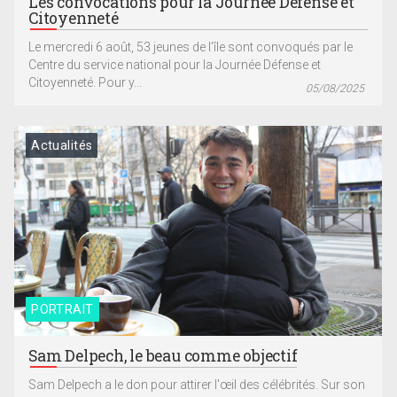
Les convocations pour la Journée Défense et
Citoyenneté
Le mercredi 6 août, 53 jeunes de l’île sont convoqués par le
Centre du service national pour la Journée Défense et
Citoyenneté. Pour y...
05/08/2025
Actualités
PORTRAIT
Sam Delpech, le beau comme objectif
Sam Delpech a le don pour attirer l'œil des célébrités. Sur son