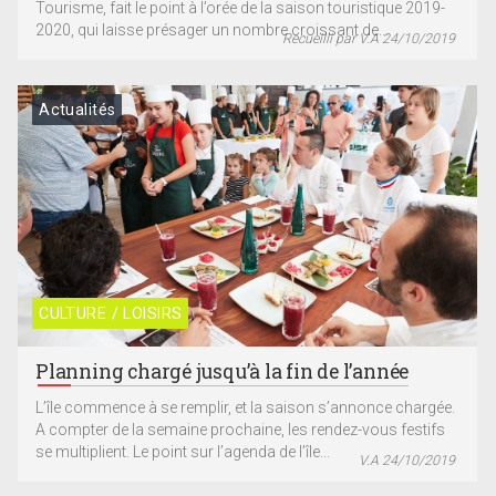
Tourisme, fait le point à l’orée de la saison touristique 2019-
2020, qui laisse présager un nombre croissant de...
Recueilli par V.A 24/10/2019
Actualités
CULTURE / LOISIRS
Planning chargé jusqu’à la fin de l’année
L’île commence à se remplir, et la saison s’annonce chargée.
A compter de la semaine prochaine, les rendez-vous festifs
se multiplient. Le point sur l’agenda de l’île...
V.A 24/10/2019