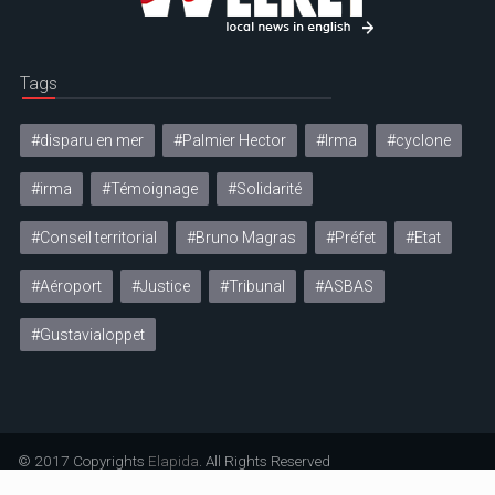
Tags
#disparu en mer
#Palmier Hector
#Irma
#cyclone
#irma
#Témoignage
#Solidarité
#Conseil territorial
#Bruno Magras
#Préfet
#Etat
#Aéroport
#Justice
#Tribunal
#ASBAS
#Gustavialoppet
© 2017 Copyrights
Elapida
. All Rights Reserved