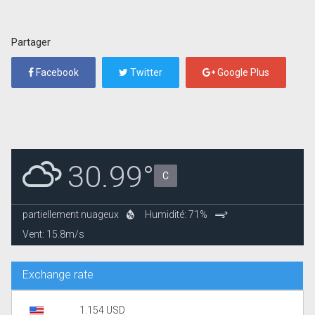
Partager
Facebook
Twitter
Google Plus
30.99°
C
partiellement nuageux
Humidité: 71%
Vent: 15.8m/s
Exchange rate
1.154 USD