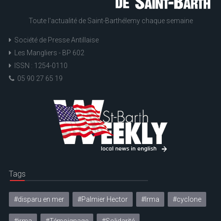
Toute l'actualité de Saint-Barthélemy chaque semaine
Société de Presse Antillaise
Les Mangliers - BP 602
ISSN : 1254-0110
05 90 27 65 19
Tags
#disparu en mer
#Palmier Hector
#Irma
#cyclone