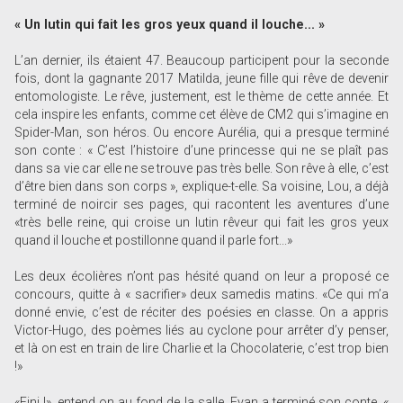
« Un lutin qui fait les gros yeux quand il louche... »
L’an dernier, ils étaient 47. Beaucoup participent pour la seconde
fois, dont la gagnante 2017 Matilda, jeune fille qui rêve de devenir
entomologiste. Le rêve, justement, est le thème de cette année. Et
cela inspire les enfants, comme cet élève de CM2 qui s’imagine en
Spider-Man, son héros. Ou encore Aurélia, qui a presque terminé
son conte : « C’est l’histoire d’une princesse qui ne se plaît pas
dans sa vie car elle ne se trouve pas très belle. Son rêve à elle, c’est
d’être bien dans son corps », explique-t-elle. Sa voisine, Lou, a déjà
terminé de noircir ses pages, qui racontent les aventures d’une
«très belle reine, qui croise un lutin rêveur qui fait les gros yeux
quand il louche et postillonne quand il parle fort...»
Les deux écolières n’ont pas hésité quand on leur a proposé ce
concours, quitte à « sacrifier» deux samedis matins. «Ce qui m’a
donné envie, c’est de réciter des poésies en classe. On a appris
Victor-Hugo, des poèmes liés au cyclone pour arrêter d’y penser,
et là on est en train de lire Charlie et la Chocolaterie, c’est trop bien
!»
«Fini !», entend on au fond de la salle. Evan a terminé son conte. «