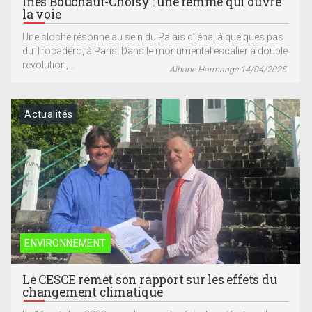
Inès Bouchaut-Choisy : une femme qui ouvre
la voie
Une cloche résonne au sein du Palais d’Iéna, à quelques pas
du Trocadéro, à Paris. Dans le monumental escalier à double
révolution,...
Albane Harmange 14/04/2025
Actualités
ENVIRONNEMENT
Le CESCE remet son rapport sur les effets du
changement climatique