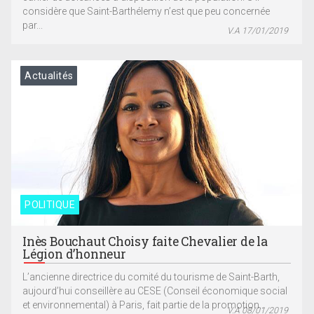
considère que Saint-Barthélemy n’est que peu concernée
par...
V.A 17/01/2019
Actualités
POLITIQUE
Inès Bouchaut Choisy faite Chevalier de la
Légion d’honneur
L’ancienne directrice du comité du tourisme de Saint-Barth,
aujourd’hui conseillère au CESE (Conseil économique social
et environnemental) à Paris, fait partie de la promotion...
V.A 08/01/2019