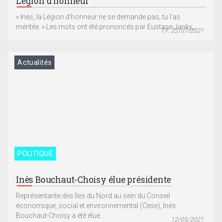
Légion d’honneur
« Inès, la Légion d’honneur ne se demande pas, tu l’as
méritée. » Les mots ont été prononcés par Eustase Janky,...
T.F. 22/07/2021
Actualités
POLITIQUE
Inès Bouchaut-Choisy élue présidente
Représentante des îles du Nord au sein du Conseil
économique, social et environnemental (Cese), Inès
Bouchaut-Choisy a été élue...
12/05/2021