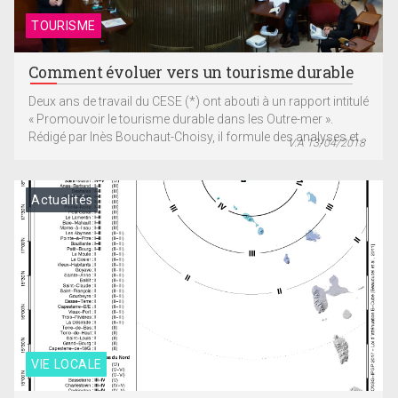
TOURISME
Comment évoluer vers un tourisme durable
Deux ans de travail du CESE (*) ont abouti à un rapport intitulé
« Promouvoir le tourisme durable dans les Outre-mer ».
Rédigé par Inès Bouchaut-Choisy, il formule des analyses et...
V.A 13/04/2018
Actualités
VIE LOCALE