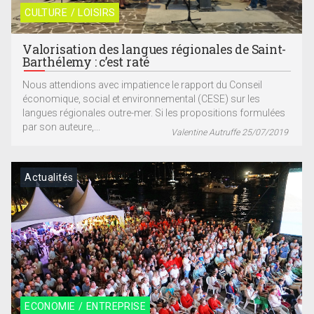
CULTURE / LOISIRS
Valorisation des langues régionales de Saint-
Barthélemy : c’est raté
Nous attendions avec impatience le rapport du Conseil
économique, social et environnemental (CESE) sur les
langues régionales outre-mer. Si les propositions formulées
par son auteure,...
Valentine Autruffe 25/07/2019
Actualités
ECONOMIE / ENTREPRISE