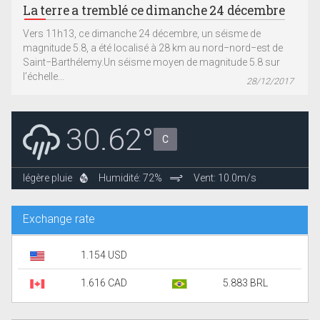
La terre a tremblé ce dimanche 24 décembre
Vers 11h13, ce dimanche 24 décembre, un séisme de
magnitude 5.8, a été localisé à 28 km au nord−nord−est de
Saint−Barthélemy.Un séisme moyen de magnitude 5.8 sur
l’échelle...
28/12/2017
30.62°
C
légère pluie
Humidité: 72%
Vent: 10.0m/s
Exchange rate
1.154 USD
1.616 CAD
5.883 BRL