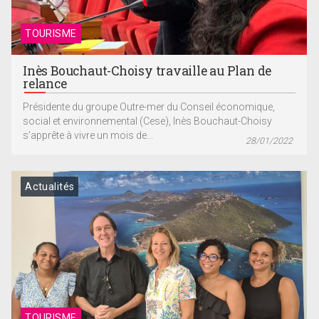
TOURISME
Inès Bouchaut-Choisy travaille au Plan de
relance
Présidente du groupe Outre-mer du Conseil économique,
social et environnemental (Cese), Inès Bouchaut-Choisy
s’apprête à vivre un mois de...
28/01/2022
Actualités
TOURISME