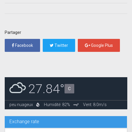
Partager
Facebook
Twitter
Google Plus
27.84°
C
peu nuageux
Humidité: 82%
Vent: 8.0m/s
Exchange rate