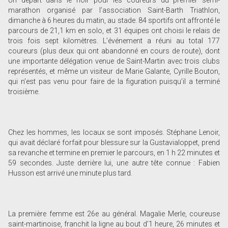
Un départ dans le noir pour les coureurs du premier semi-
marathon organisé par l’association Saint-Barth Triathlon,
dimanche à 6 heures du matin, au stade. 84 sportifs ont affronté le
parcours de 21,1 km en solo, et 31 équipes ont choisi le relais de
trois fois sept kilomètres. L’événement a réuni au total 177
coureurs (plus deux qui ont abandonné en cours de route), dont
une importante délégation venue de Saint-Martin avec trois clubs
représentés, et même un visiteur de Marie Galante, Cyrille Bouton,
qui n’est pas venu pour faire de la figuration puisqu’il a terminé
troisième.
Chez les hommes, les locaux se sont imposés. Stéphane Lenoir,
qui avait déclaré forfait pour blessure sur la Gustavialoppet, prend
sa revanche et termine en premier le parcours, en 1 h 22 minutes et
59 secondes. Juste derrière lui, une autre tête connue : Fabien
Husson est arrivé une minute plus tard.
La première femme est 26e au général. Magalie Merle, coureuse
saint-martinoise, franchit la ligne au bout d’1 heure, 26 minutes et