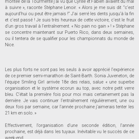
montée de la Tourmente j’ai vu que Cyrille et Fabien avaient du mal
à suivre », raconte Stéphane Lenoir. « Alors je me suis dit “c’est
aujourd’hui ou peut être jamais !” J’ai serré les dents jusqu’à la fin
et c’est passé ! Je suis très heureux de cette victoire, c’est le fruit
d’un gros travail à l’entraînement. « No pain no gain » ! » Stéphane
se concentre maintenant sur Puerto Rico, dans deux semaines,
ou il tentera de se qualifier pour les championnats du monde de
Nice.
Les plus forts ne sont pas les seuls à avoir apprécié l’expérience
de ce premier semi-marathon de Saint-Barth. Sonia Juveneton, de
l’équipe Smiling Girl arrivée 18e des relais, salue « une superbe
organisation et le système ecorun au top, avec notre petit verre
bleu. C’était la première fois pour moi mais certainement pas la
dernière. Je vais continuer l’entraînement régulièrement, une ou
deux fois par semaine, car l’année prochaine j’aimerais tenter les
21 km en solo. »
Effectivement, l’organisation d’une seconde édition, l’année
prochaine, est déjà dans les tuyaux. Inévitable vu le succès de ce
week-end.