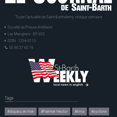
Toute l'actualité de Saint-Barthélemy chaque semaine
Société de Presse Antillaise
Les Mangliers - BP 602
ISSN : 1254-0110
05 90 27 65 19
Tags
#disparu en mer
#Palmier Hector
#Irma
#cyclone