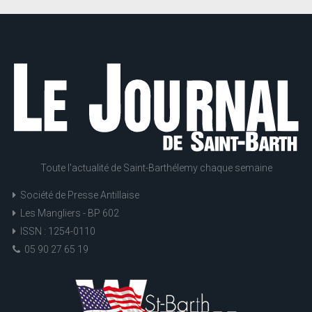
Toute l'actualité de Saint-Barthélemy chaque semaine
Société de Presse Antillaise
Les Mangliers - BP 602
ISSN : 1254-0110
05 90 27 65 19