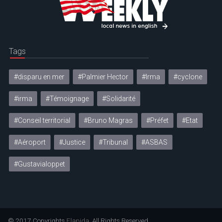
Tags
#disparu en mer
#Palmier Hector
#Irma
#cyclone
#irma
#Témoignage
#Solidarité
#Conseil territorial
#Bruno Magras
#Préfet
#Etat
#Aéroport
#Justice
#Tribunal
#ASBAS
#Gustavialoppet
© 2017 Copyrights
Elapida
. All Rights Reserved