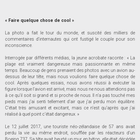
« Faire quelque chose de cool »
La photo a fait le tour du monde, et suscité des milliers de
commentaires d’internautes qui ont fustigé le couple pour son
inconscience.
Interrogée par différents médias, la jeune acrobate raconte : « La
plage est vraiment dangereuse mais passionnante en même
temps. Beaucoup de gens prenaient des photos avec un avion au-
dessus de leur tête, mais nous voulions faire quelque chose de
cool. Après quelques essais, nous avons réussi à exécuter la
figure lorsque l'avion est arrivé, mais nous ne nous attendions pas
à ce qu'il soit si grand et si proche de nous. Il n'a pas touché mes
pieds mais j'ai senti tellement d'air que j'ai perdu mon équilibre.
C'était très amusant et excitant, mais ce n'est qu'après que j'ai
réalisé à quel point c'était dangereux. »
Le 12 juillet 2017, une touriste néo-zélandaise de 57 ans avait
perdu la vie au même endroit, soufflée par les réacteurs d’un
Boeing 737. Sa tête avait heurté un mur en béton, elle était décédée