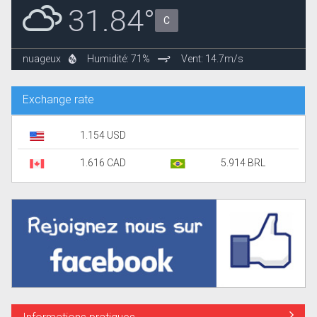
31.84°
C
nuageux
Humidité: 71%
Vent: 14.7m/s
Exchange rate
1.154 USD
1.616 CAD
5.914 BRL