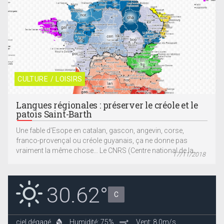
CULTURE / LOISIRS
Langues régionales : préserver le créole et le
patois Saint-Barth
Une fable d’Esope en catalan, gascon, angevin, corse,
franco-provençal ou créole guyanais, ça ne donne pas
vraiment la même chose… Le CNRS (Centre national de la...
17/11/2018
30.62°
C
ciel dégagé
Humidité: 75%
Vent: 8.0m/s