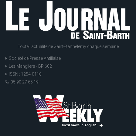
Toute l'actualité de Saint-Barthélemy chaque semaine
Société de Presse Antillaise
Les Mangliers - BP 602
ISSN : 1254-0110
05 90 27 65 19