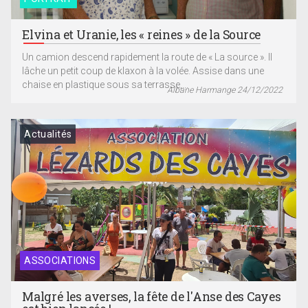
Elvina et Uranie, les « reines » de la Source
Un camion descend rapidement la route de « La source ». Il
lâche un petit coup de klaxon à la volée. Assise dans une
chaise en plastique sous sa terrasse,...
Albane Harmange 24/12/2022
Actualités
ASSOCIATIONS
Malgré les averses, la fête de l'Anse des Cayes