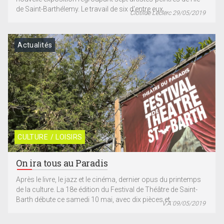
de Saint-Barthélemy. Le travail de six d’entre eux...
Clotilde Leclerc 29/05/2019
Actualités
CULTURE / LOISIRS
On ira tous au Paradis
Après le livre, le jazz et le cinéma, dernier opus du printemps
de la culture. La 18e édition du Festival de Théâtre de Saint-
Barth débute ce samedi 10 mai, avec dix pièces et...
V.A 09/05/2019