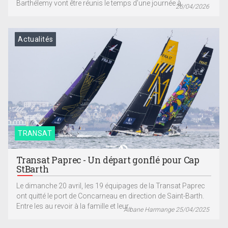
Barthélemy vont être réunis le temps d’une journée à...
26/04/2026
Actualités
TRANSAT
Transat Paprec - Un départ gonflé pour Cap
StBarth
Le dimanche 20 avril, les 19 équipages de la Transat Paprec
ont quitté le port de Concarneau en direction de Saint-Barth.
Entre les au revoir à la famille et leur...
Albane Harmange 25/04/2025