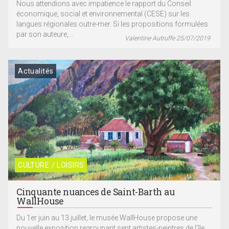
Nous attendions avec impatience le rapport du Conseil
économique, social et environnemental (CESE) sur les
langues régionales outre-mer. Si les propositions formulées
par son auteure,...
Valentine Autruffe 25/07/2019
Actualités
CULTURE / LOISIRS
Cinquante nuances de Saint-Barth au
WallHouse
Du 1er juin au 13 juillet, le musée WallHouse propose une
nouvelle exposition regroupant sept artistes-peintres de l’île