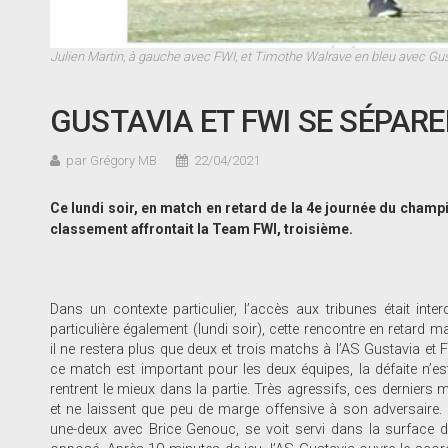
Julien Martin, à gauche avec FWI, et Timothe Walrave en bleu avec Gust
GUSTAVIA ET FWI SE SÉPAR
par Grégory MB
22/04/2021
Ce lundi soir, en match en retard de la 4e journée du champi
classement affrontait la Team FWI, troisième.
Dans un contexte particulier, l’accès aux tribunes était inter
particulière également (lundi soir), cette rencontre en retard 
il ne restera plus que deux et trois matchs à l’AS Gustavia et 
ce match est important pour les deux équipes, la défaite n’es
rentrent le mieux dans la partie. Très agressifs, ces derniers 
et ne laissent que peu de marge offensive à son adversaire.
une-deux avec Brice Genouc, se voit servi dans la surface d’un