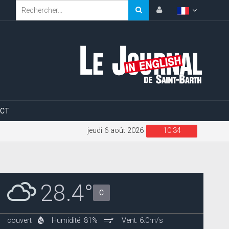
CT
jeudi 6 août 2026
10:34
28.4°
C
couvert
Humidité: 81%
Vent: 6.0m/s