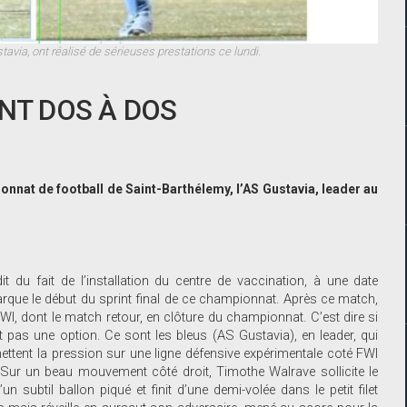
avia, ont réalisé de sérieuses prestations ce lundi.
ENT DOS À DOS
onnat de football de Saint-Barthélemy, l’AS Gustavia, leader au
dit du fait de l’installation du centre de vaccination, à une date
marque le début du sprint final de ce championnat. Après ce match,
FWI, dont le match retour, en clôture du championnat. C’est dire si
t pas une option. Ce sont les bleus (AS Gustavia), en leader, qui
mettent la pression sur une ligne défensive expérimentale coté FWI
 Sur un beau mouvement côté droit, Timothe Walrave sollicite le
 subtil ballon piqué et finit d’une demi-volée dans le petit filet