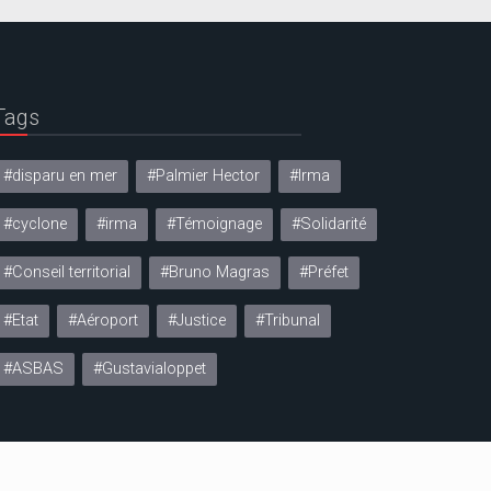
Tags
#disparu en mer
#Palmier Hector
#Irma
#cyclone
#irma
#Témoignage
#Solidarité
#Conseil territorial
#Bruno Magras
#Préfet
#Etat
#Aéroport
#Justice
#Tribunal
#ASBAS
#Gustavialoppet