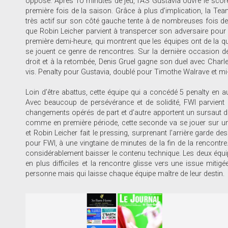
opposé. Après 10 minutes de jeu, l’AS Gustavia ouvre le scor
première fois de la saison. Grâce à plus d’implication, la Team
très actif sur son côté gauche tente à de nombreuses fois de sol
que Robin Leicher parvient à transpercer son adversaire pour se
première demi-heure, qui montrent que les équipes ont de la qua
se jouent ce genre de rencontres. Sur la dernière occasion d
droit et à la retombée, Denis Gruel gagne son duel avec Char
vis. Penalty pour Gustavia, doublé pour Timothe Walrave et mi-
Loin d’être abattus, cette équipe qui a concédé 5 penalty en aut
Avec beaucoup de persévérance et de solidité, FWI parvient
changements opérés de part et d’autre apportent un sursaut de f
comme en première période, cette seconde va se jouer sur un 
et Robin Leicher fait le pressing, surprenant l’arrière garde de
pour FWI, à une vingtaine de minutes de la fin de la rencontre
considérablement baisser le contenu technique. Les deux équip
en plus difficiles et la rencontre glisse vers une issue mitigé
personne mais qui laisse chaque équipe maître de leur desti