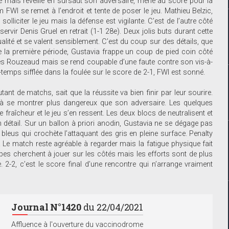
e mais réveille en sursaut son adversaire, mené au score pour la
 FWI se remet à l’endroit et tente de poser le jeu. Mathieu Belzic,
liciter le jeu mais la défense est vigilante. C’est de l’autre côté
rvir Denis Gruel en retrait (1-1 28e). Deux jolis buts durant cette
lité et se valent sensiblement. C’est du coup sur des détails, que
e la première période, Gustavia frappe un coup de pied coin côté
les Rouzeaud mais se rend coupable d’une faute contre son vis-à-
temps sifflée dans la foulée sur le score de 2-1, FWI est sonné.
ant de matchs, sait que la réussite va bien finir par leur sourire.
 à se montrer plus dangereux que son adversaire. Les quelques
raîcheur et le jeu s’en ressent. Les deux blocs de neutralisent et
détail. Sur un ballon à priori anodin, Gustavia ne se dégage pas
s bleus qui crochète l’attaquant des gris en pleine surface. Penalty
. Le match reste agréable à regarder mais la fatigue physique fait
es cherchent à jouer sur les côtés mais les efforts sont de plus
e. 2-2, c’est le score final d’une rencontre qui n’arrange vraiment
n.
Journal N°1420
du 22/04/2021
Affluence à l'ouverture du vaccinodrome