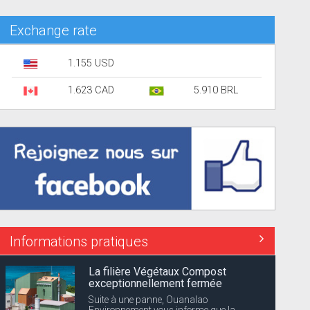
Exchange rate
1.155 USD
1.623 CAD
5.910 BRL
Informations pratiques
La filière Végétaux Compost
exceptionnellement fermée
Suite à une panne, Ouanalao
Environnement vous informe que la...