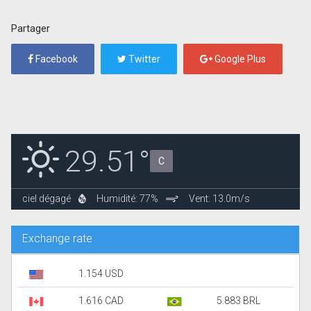
Partager
Facebook
Twitter
Google Plus
29.51°
C
ciel dégagé
Humidité: 77%
Vent: 13.0m/s
Exchange rate
1.154 USD
1.616 CAD
5.883 BRL