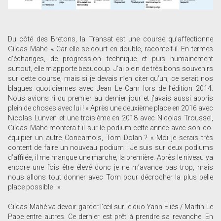
Du côté des Bretons, la Transat est une course qu’affectionne
Gildas Mahé. « Car elle se court en double, raconte-t-il. En termes
d’échanges, de progression technique et puis humainement
surtout, elle m’apporte beaucoup. J’ai plein de très bons souvenirs
sur cette course, mais si je devais n’en citer qu’un, ce serait nos
blagues quotidiennes avec Jean Le Cam lors de l’édition 2014.
Nous avions ri du premier au dernier jour et j’avais aussi appris
plein de choses avec lui ! » Après une deuxième place en 2016 avec
Nicolas Lunven et une troisième en 2018 avec Nicolas Troussel,
Gildas Mahé montera-t-il sur le podium cette année avec son co-
équipier un autre Concarnois, Tom Dolan ? « Moi je serais très
content de faire un nouveau podium ! Je suis sur deux podiums
d’affilée, il me manque une marche, la première. Après le niveau va
encore une fois être élevé donc je ne m’avance pas trop, mais
nous allons tout donner avec Tom pour décrocher la plus belle
place possible ! »
Gildas Mahé va devoir garder l’œil sur le duo Yann Eliès / Martin Le
Pape entre autres. Ce dernier est prêt à prendre sa revanche. En