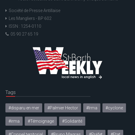
Société de Presse Antillaise
Les Mangliers - BP 602
ISSN : 1254-0110
05 90 27 65 19
Tags
#disparu en mer
#Palmier Hector
#Irma
#cyclone
#irma
#Témoignage
#Solidarité
#Conseil territorial
#Bruno Magras
#Préfet
#Etat