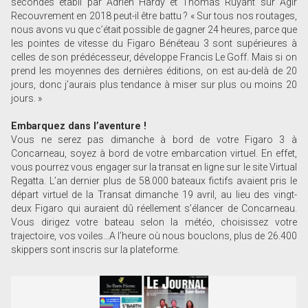
secondes établi par Adrien Hardy et Thomas Ruyant sur Agir
Recouvrement en 2018 peut-il être battu ? « Sur tous nos routages,
nous avons vu que c’était possible de gagner 24 heures, parce que
les pointes de vitesse du Figaro Bénéteau 3 sont supérieures à
celles de son prédécesseur, développe Francis Le Goff. Mais si on
prend les moyennes des dernières éditions, on est au-delà de 20
jours, donc j’aurais plus tendance à miser sur plus ou moins 20
jours. »
Embarquez dans l’aventure !
Vous ne serez pas dimanche à bord de votre Figaro 3 à
Concarneau, soyez à bord de votre embarcation virtuel. En effet,
vous pourrez vous engager sur la transat en ligne sur le site Virtual
Regatta. L’an dernier plus de 58.000 bateaux fictifs avaient pris le
départ virtuel de la Transat dimanche 19 avril, au lieu des vingt-
deux Figaro qui auraient dû réellement s’élancer de Concarneau.
Vous dirigez votre bateau selon la météo, choisissez votre
trajectoire, vos voiles…A l’heure où nous bouclons, plus de 26.400
skippers sont inscris sur la plateforme.