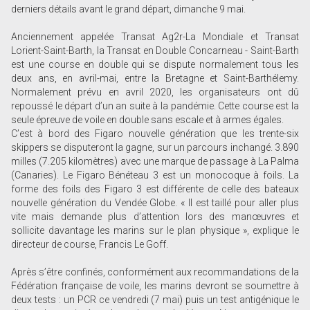
derniers détails avant le grand départ, dimanche 9 mai.
Anciennement appelée Transat Ag2r-La Mondiale et Transat
Lorient-Saint-Barth, la Transat en Double Concarneau - Saint-Barth
est une course en double qui se dispute normalement tous les
deux ans, en avril-mai, entre la Bretagne et Saint-Barthélemy.
Normalement prévu en avril 2020, les organisateurs ont dû
repoussé le départ d’un an suite à la pandémie. Cette course est la
seule épreuve de voile en double sans escale et à armes égales.
C’est à bord des Figaro nouvelle génération que les trente-six
skippers se disputeront la gagne, sur un parcours inchangé. 3.890
milles (7.205 kilomètres) avec une marque de passage à La Palma
(Canaries). Le Figaro Bénéteau 3 est un monocoque à foils. La
forme des foils des Figaro 3 est différente de celle des bateaux
nouvelle génération du Vendée Globe. « Il est taillé pour aller plus
vite mais demande plus d’attention lors des manœuvres et
sollicite davantage les marins sur le plan physique », explique le
directeur de course, Francis Le Goff.
Après s’être confinés, conformément aux recommandations de la
Fédération française de voile, les marins devront se soumettre à
deux tests : un PCR ce vendredi (7 mai) puis un test antigénique le