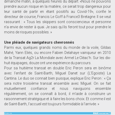
dimanche matin, à quelques heures du départ. «Nous ne pouvons
prendre aucun risque en la matière, ce serait trop dangereux pour
leur santé de partir en étant positifs au Covid-19», confie le
directeur de course, Francis Le Goff à France3 Bretagne. Il se veut
rassurant : « Tous les skippers sont consciencieux et personne
n’a envie de rester à quai. Je sais qu’ils feront tout pour prendre le
moins de risques possibles. »
Une pléiade de navigateurs chevronnés
Parmi eux, quelques grands noms du monde de la voile, Gildas
Mahé, Yann Eliès, ou encore Fabien Delahaye vainqueur en 2010
de la Transat Ag2r La Mondiale avec Armel Le Cléac’h. Sur les dix-
huit équipages, douze ont une expérience du parcours.
Pour sa huitième transat en double Eric Peron sera en binôme
avec l’enfant de Saint-Barth, Miguel Danet sur (L’Egoiste) La
Cantina. Le duo se connait bien puisque, explique Eric Peron : « Ça
sera notre troisième transat ensemble avec Miguel. On se fait
mutuellement confiance et nous naviguons ensemble
régulièrement, on se connaît à bord, il m’aide à construire un
raisonnement stratégique et à faire les bons choix. Et comme il est
de Saint-Barth, l’accueil est toujours formidable à l’arrivée. »