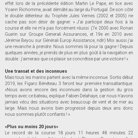
effet lors de la précédente édition Martin Le Pape, en lice avec
Yoann Richomme, avait démâté au large du Portugal. De son côté
le double détenteur du Trophée Jules Vernes (2002 et 2005) ne
cache pas son désir de gagner. « J’ai participé deux fois à la
course et elle ne m’a pas forcément réussi. (7e 2000 avec Ronan
Guerin sur Groupe Generali Assurances, et 19e en 2010 avec
Jérémie Beyou sur Générali Europ Assistance, ndlr) Moi aussi j’ai
une revanche à prendre. Nous sommes là pour la gagne ! Depuis
quelques années, je prends de plus en plus goût à la navigation en
double : j’aimerais que ce plaisir se concrétise par une victoire ! »
Une transat et des inconnues
Mais tous les marins partent avec la même inconnue. Sortis début
2019, les Figaro Bénéteau 3 feront leur première transatlantique.
«Nous avons encore des inconnues dans la gestion du gros
temps avec ce bateau, explique Fabien Delahaye, car nous n’avons
jamais vécu des situations avec beaucoup de vent et de mer au
large. Mais nous avons bien progressé depuis deux ans donc
nous sommes plutôt confiants ! »
«Plus ou moins 20 jours»
Le record de la course 18 jours 11 heures 48 minutes 22