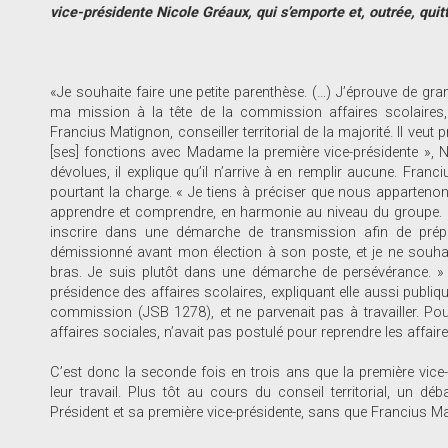
vice-présidente Nicole Gréaux, qui s’emporte et, outrée, quitt
«Je souhaite faire une petite parenthèse. (…) J’éprouve de gr
ma mission à la tête de la commission affaires scolaire
Francius Matignon, conseiller territorial de la majorité. Il veut
[ses] fonctions avec Madame la première vice-présidente », Nic
dévolues, il explique qu’il n’arrive à en remplir aucune. Franc
pourtant la charge. « Je tiens à préciser que nous appartenon
apprendre et comprendre, en harmonie au niveau du groupe. 
inscrire dans une démarche de transmission afin de prépare
démissionné avant mon élection à son poste, et je ne souhai
bras. Je suis plutôt dans une démarche de persévérance. » En
présidence des affaires scolaires, expliquant elle aussi publi
commission (JSB 1278), et ne parvenait pas à travailler. Pou
affaires sociales, n’avait pas postulé pour reprendre les affair
C’est donc la seconde fois en trois ans que la première vice-
leur travail. Plus tôt au cours du conseil territorial, un déb
Président et sa première vice-présidente, sans que Francius Ma