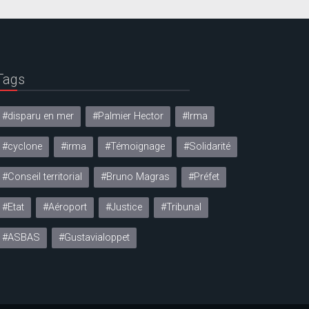
Tags
#disparu en mer
#Palmier Hector
#Irma
#cyclone
#irma
#Témoignage
#Solidarité
#Conseil territorial
#Bruno Magras
#Préfet
#Etat
#Aéroport
#Justice
#Tribunal
#ASBAS
#Gustavialoppet