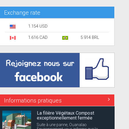
Exchange rate
1.154 USD
1.616 CAD
5.914 BRL
Informations pratiques
La filière Végétaux Compost
exceptionnellement fermée
Suite à une panne, Ouanalao
Environnement vous informe que la...