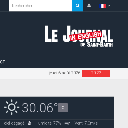
CT
jeudi 6 août 2026
20:23
30.06°
C
ciel dégagé
Humidité: 77%
Vent: 7.0m/s