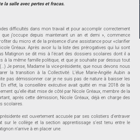
e la salle avec pertes et fracas.
andes difficultés dans mon travail et pour accomplir correctement
s, que j’occupe depuis maintenant un an et demi », commence
 profiter du micro et de la présence d’une assistance pour «clarifier
ole Gréaux. Après avoir lu la liste des prérogatives qui lui sont
ius Matignon se dit mis à l’écart des dossiers scolaires dont il a
s à la même famille politique, et que je souhaite par dessus tout
(…) Je pense, Madame la vice-présidente, que nous devons nous
r la transition à la Collectivité. L’élue Marie-Angèle Aubin a
te pas démissionner car je ne suis pas de nature à baisser les
 effet, la conseillère exécutive avait quitté en mai 2018 de la
quement qu’elle était mise de côté par Nicole Gréaux, membre de la
rtant, après cette démission, Nicole Gréaux, déjà en charge des
es scolaires.
présidente est ouvertement accusée par ses colistiers d’entraver
at sur le collège et la section apprentissage s’est tenu entre le
tignon n’arrive à en placer une.