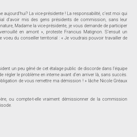
e aujourd’hui? La vice-présidente ! La responsabilité, c’est moi qui
torial d’avoir mis des gens présidents de commission, sans leur
gnature, Madame la vice-présidente, je vous demande de participer
verrouillé en amont », proteste Francius Matignon. S’ensuit un
oeu du conseiller territorial : « Je voudrais pouvoir travailler de
sident un peu gêné de cet étalage public de discorde dans l’équipe
 régler le problème en interne avant d’en arriver là, sans succès.
obligation de vous remettre ma démission ! » lâche Nicole Gréaux
ère, ou compte-t-elle vraiment démissionner de la commission
isode.