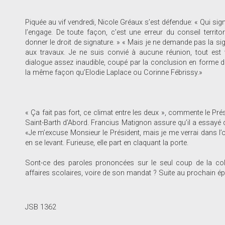
Piquée au vif vendredi, Nicole Gréaux s’est défendue: « Qui sign
l’engage. De toute façon, c’est une erreur du conseil terri
donner le droit de signature. » « Mais je ne demande pas la si
aux travaux. Je ne suis convié à aucune réunion, tout est 
dialogue assez inaudible, coupé par la conclusion en forme de v
la même façon qu’Elodie Laplace ou Corinne Fébrissy.»
« Ça fait pas fort, ce climat entre les deux », commente le Pré
Saint-Barth d’Abord. Francius Matignon assure qu’il a essayé de
«Je m’excuse Monsieur le Président, mais je me verrai dans l’
en se levant. Furieuse, elle part en claquant la porte.
Sont-ce des paroles prononcées sur le seul coup de la col
affaires scolaires, voire de son mandat ? Suite au prochain ép
JSB 1362