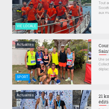
Tout a
Sociét
aux ma
VIE LOCALE
Actualités
Cours
Sain
Une se
Collect
déplac
SPORT
Actualités
21 k
édit