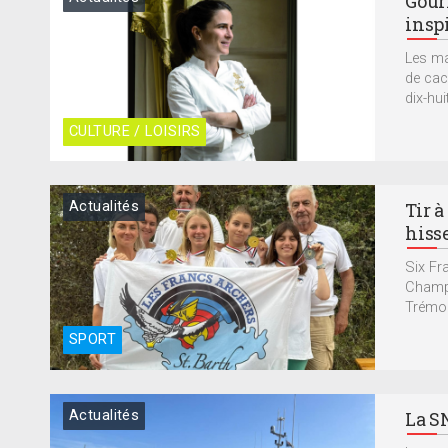
Gour
insp
Les ma
de cac
dix-huit
CULTURE / LOISIRS
Actualités
Tir à
hisse
Six Fr
Champi
Trémol
SPORT
Actualités
La S