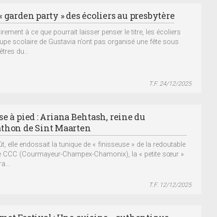
 garden party » des écoliers au presbytère
rement à ce que pourrait laisser penser le titre, les écoliers
upe scolaire de Gustavia n’ont pas organisé une fête sous
êtres du...
T.F. 24/12/2025
e à pied : Ariana Behtash, reine du
thon de Sint Maarten
t, elle endossait la tunique de « finisseuse » de la redoutable
 CCC (Courmayeur-Champex-Chamonix), la « petite sœur »
ra...
T.F. 12/12/2025