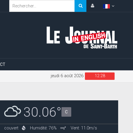
CT
jeudi 6 août 2026
12:28
30.06°
C
couvert
Humidité: 76%
Vent: 11.0m/s