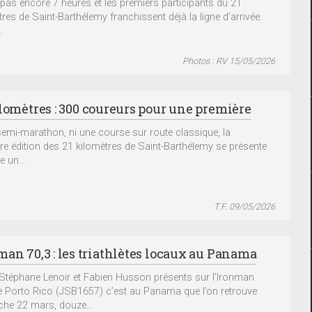
st pas encore 7 heures et les premiers participants du 21
tres de Saint-Barthélemy franchissent déjà la ligne d’arrivée.
.
Photos : RV 15/05/2026
ilomètres : 300 coureurs pour une première
semi-marathon, ni une course sur route classique, la
re édition des 21 kilomètres de Saint-Barthélemy se présente
 un...
T.F. 09/05/2026
man 70,3 : les triathlètes locaux au Panama
Stéphane Lenoir et Fabien Husson présents sur l’Ironman
e Porto Rico (JSB1657) c’est au Panama que l’on retrouve
he 22 mars, douze...