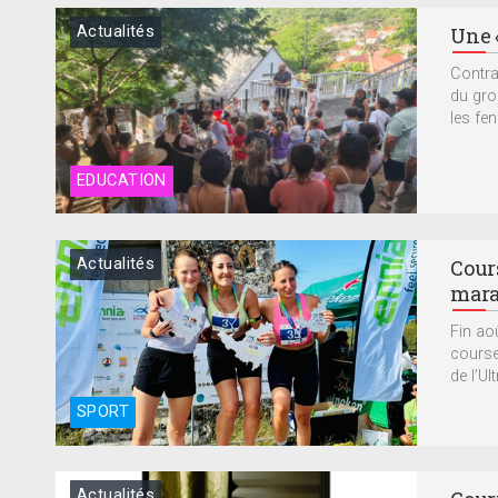
Actualités
Une «
Contrai
du gro
les fen
EDUCATION
Actualités
Cours
mara
Fin aoû
course
de l’Ult
SPORT
Actualités