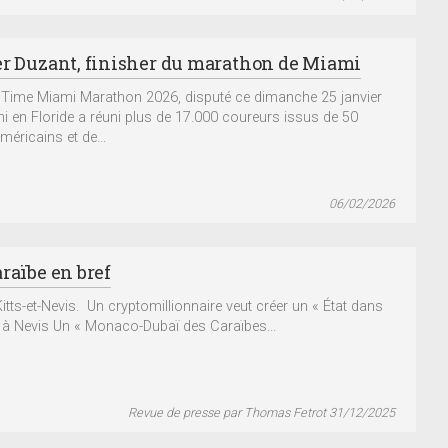
er Duzant, finisher du marathon de Miami
e Time Miami Marathon 2026, disputé ce dimanche 25 janvier
i en Floride a réuni plus de 17.000 coureurs issus de 50
méricains et de...
06/02/2026
raïbe en bref
Kitts-et-Nevis. Un cryptomillionnaire veut créer un « État dans
 » à Nevis Un « Monaco-Dubaï des Caraïbes...
Revue de presse par Thomas Fetrot 31/12/2025