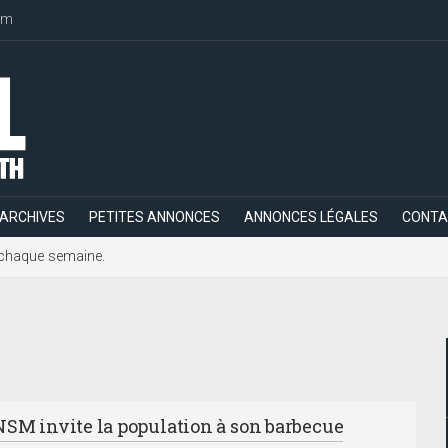
om
ARCHIVES
PETITES ANNONCES
ANNONCES LÉGALES
CONTA
h, chaque semaine.
NSM invite la population à son barbecue