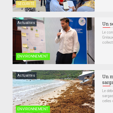
SÉCURITÉ
Actualités
Un sé
Le cons
Gréaux
collect
ENVIRONNEMENT
Actualités
Un m
sarg
Le déb
sargas
celles 
ENVIRONNEMENT