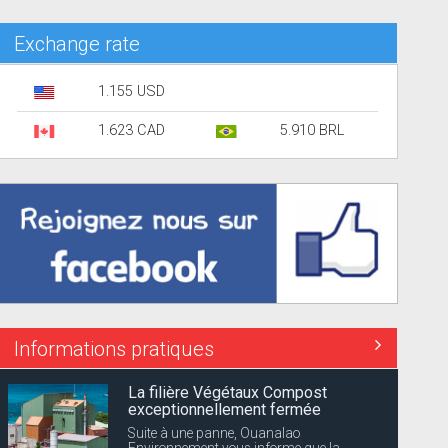
Exchange rate
1.155 USD
1.623 CAD
5.910 BRL
Informations pratiques
La filière Végétaux Compost
exceptionnellement fermée
Suite à une panne, Ouanalao
Environnement vous informe que la...