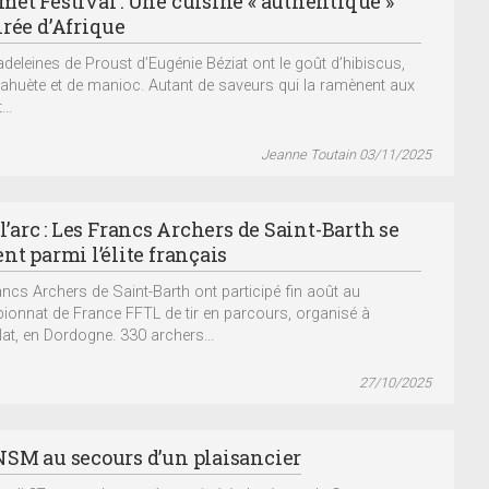
met Festival : Une cuisine « authentique »
irée d’Afrique
deleines de Proust d’Eugénie Béziat ont le goût d’hibiscus,
ahuète et de manioc. Autant de saveurs qui la ramènent aux
...
Jeanne Toutain 03/11/2025
 l’arc : Les Francs Archers de Saint-Barth se
nt parmi l’élite français
ancs Archers de Saint-Barth ont participé fin août au
onnat de France FFTL de tir en parcours, organisé à
at, en Dordogne. 330 archers...
27/10/2025
NSM au secours d’un plaisancier