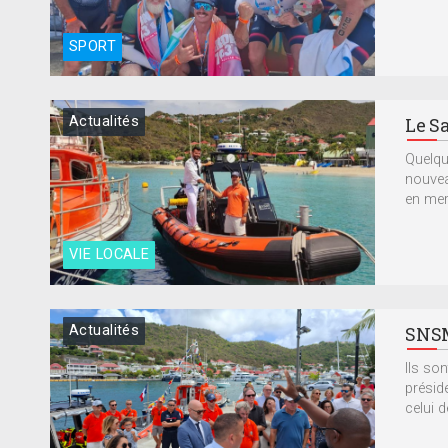
SPORT
Actualités
Le Sa
Quelqu
nouvea
en mer
VIE LOCALE
Actualités
SNSM
Ils so
présid
celui de