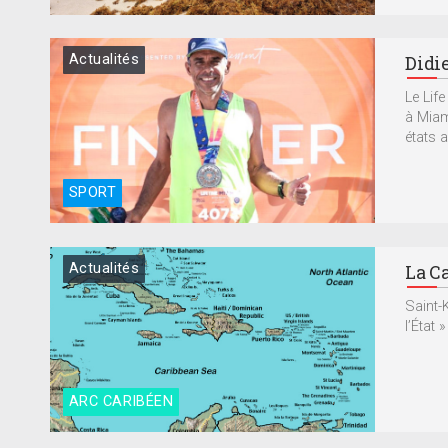
Actualités
Didi
Le Lif
à Miam
états a
SPORT
Actualités
La Ca
Saint-
l’État
ARC CARIBÉEN