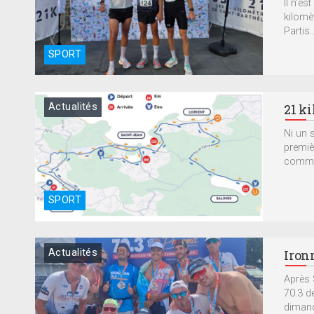
Il n’e
kilomè
Partis..
SPORT
Actualités
21 k
Ni un 
premiè
comme
SPORT
Actualités
Iron
Après 
70.3 d
dimanc