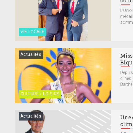
conc
L’Unio
médail
sommeli
VIE LOCALE
Actualités
Miss
Biqu
Depuis
d'Inès
Barthél
CULTURE / LOISIRS
Actualités
Une 
clim