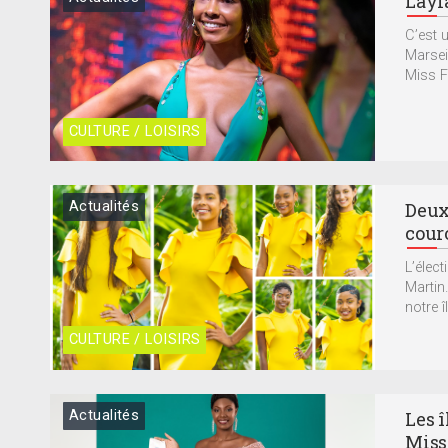
Layla
C’est 
Marseil
Miss F
CULTURE / LOISIRS
Actualités
Deux
cour
L’élec
Martin
notre î
CULTURE / LOISIRS
Actualités
Les 
Miss