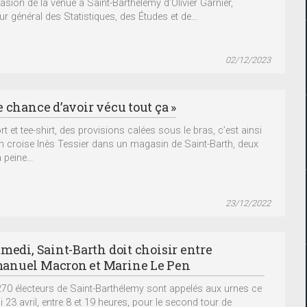
casion de la venue à Saint-Barthélemy d’Olivier Garnier,
ur général des Statistiques, des Études et de...
02/12/2023
 chance d’avoir vécu tout ça »
t et tee-shirt, des provisions calées sous le bras, c’est ainsi
on croise Inès Tessier dans un magasin de Saint-Barth, deux
 peine...
23/12/2022
amedi, Saint-Barth doit choisir entre
nuel Macron et Marine Le Pen
270 électeurs de Saint-Barthélemy sont appelés aux urnes ce
 23 avril, entre 8 et 19 heures, pour le second tour de