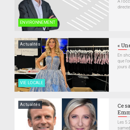
À l’oc
directe
ENVIRONNEMENT
Actualités
« Une
En shor
que l’
jours à
VIE LOCALE
Actualités
Ce s
Emma
Les 5.
samedi