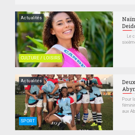
Actualités
Naïm
Deid
Le cla
sixièm
CULTURE / LOISIRS
Actualités
Deux
Aby
Pour l
fémini
aux Ab
SPORT