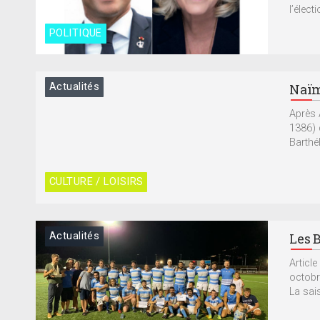
l’électi
POLITIQUE
Actualités
Naïm
Après 
1386) 
Barthél
CULTURE / LOISIRS
Actualités
Les 
Articl
octobr
La sais