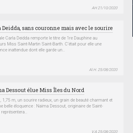
AH 21/10/2020
a Deidda, sans couronne mais avec le sourire
ale Carla Deidda remporte le titre de 1re Dauphine au
rs Miss Saint-Martin Saint-Barth. C’était pour elle une
nce inattendue dont elle garde un...
Al.H. 25/08/2020
a Dessout élue Miss Îles du Nord
, 1,75 m, un sourire radieux, un grain de beauté charmant et
ne belle éloquence : Naïma Dessout, originaire de Saint-
 représentera...
V.A 25/08/2020