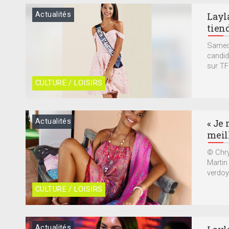
Actualités
Layla
tiend
Samedi,
candid
sur TF1
CULTURE / LOISIRS
Actualités
« Je 
meil
© Chrys
Martin
verdoya
CULTURE / LOISIRS
Actualités