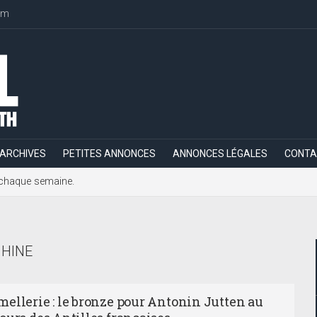
om
ARCHIVES
PETITES ANNONCES
ANNONCES LÉGALES
CONTA
h, chaque semaine.
HINE
ellerie : le bronze pour Antonin Jutten au