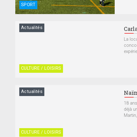
SPORT
Actualités
Carl
La loc
concou
expérie
CULTURE / LOISIRS
Actualités
Naïm
18 ans
déjà u
Martin,
CULTURE / LOISIRS