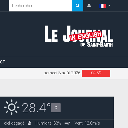
CT
samedi 8 août 2026
04:59
28.4°
C
ciel dégagé
Humidité: 83%
Vent: 12.0m/s