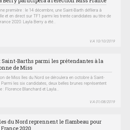
 Berry participera à l’élection Miss France
une première : le 14 décembre, une Saint-Barth défilera à
le et en direct sur TF1 parmi les trente candidates au titre de
rance 2020. Layla Berry a été...
V.A 10/10/2019
 Saint-Barths parmi les prétendantes à la
onne de Miss
tion de Miss îles du Nord se déroulera en octobre à Saint-
. Parmi les six candidates, deux belles brunes représentent
le : Florence Blanchard et Layla...
V.A 01/08/2019
îles du Nord reprennent le flambeau pour
 France 2020