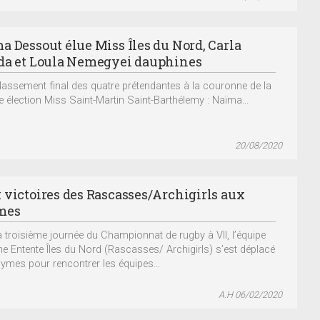
a Dessout élue Miss Îles du Nord, Carla
da et Loula Nemegyei dauphines
ssement final des quatre prétendantes à la couronne de la
e élection Miss Saint-Martin Saint-Barthélemy : Naïma...
20/08/2020
 victoires des Rascasses/Archigirls aux
mes
a troisième journée du Championnat de rugby à VII, l’équipe
ne Entente Îles du Nord (Rascasses/ Archigirls) s’est déplacé
ymes pour rencontrer les équipes...
A.H 06/02/2020