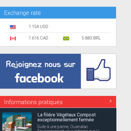
Exchange rate
1.154 USD
1.616 CAD
5.883 BRL
Informations pratiques
La filière Végétaux Compost
exceptionnellement fermée
Suite à une panne, Ouanalao
Environnement vous informe que la...