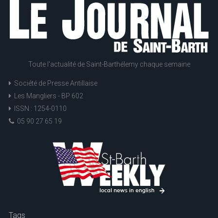
Toute l'actualité de Saint-Barthélemy chaque semaine
Société de Presse Antillaise
Les Mangliers - BP 602
ISSN : 1254-0110
05 90 27 65 19
Tags