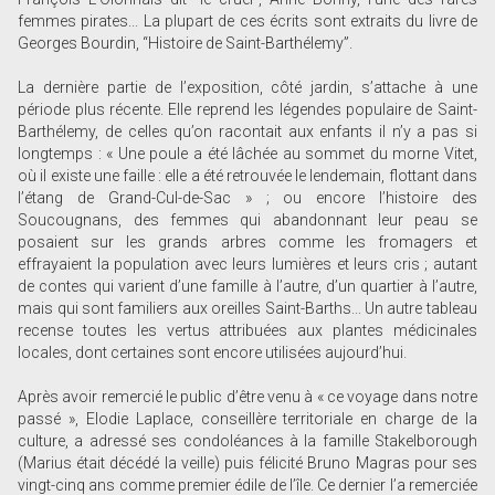
femmes pirates... La plupart de ces écrits sont extraits du livre de
Georges Bourdin, “Histoire de Saint-Barthélemy”.
La dernière partie de l’exposition, côté jardin, s’attache à une
période plus récente. Elle reprend les légendes populaire de Saint-
Barthélemy, de celles qu’on racontait aux enfants il n’y a pas si
longtemps : « Une poule a été lâchée au sommet du morne Vitet,
où il existe une faille : elle a été retrouvée le lendemain, flottant dans
l’étang de Grand-Cul-de-Sac » ; ou encore l’histoire des
Soucougnans, des femmes qui abandonnant leur peau se
posaient sur les grands arbres comme les fromagers et
effrayaient la population avec leurs lumières et leurs cris ; autant
de contes qui varient d’une famille à l’autre, d’un quartier à l’autre,
mais qui sont familiers aux oreilles Saint-Barths... Un autre tableau
recense toutes les vertus attribuées aux plantes médicinales
locales, dont certaines sont encore utilisées aujourd’hui.
Après avoir remercié le public d’être venu à « ce voyage dans notre
passé », Elodie Laplace, conseillère territoriale en charge de la
culture, a adressé ses condoléances à la famille Stakelborough
(Marius était décédé la veille) puis félicité Bruno Magras pour ses
vingt-cinq ans comme premier édile de l’île. Ce dernier l’a remerciée