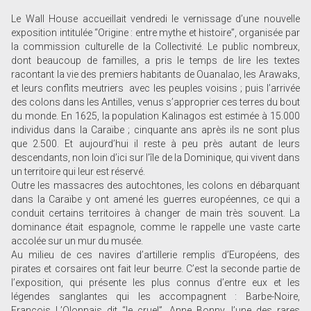
Le Wall House accueillait vendredi le vernissage d’une nouvelle
exposition intitulée “Origine : entre mythe et histoire”, organisée par
la commission culturelle de la Collectivité. Le public nombreux,
dont beaucoup de familles, a pris le temps de lire les textes
racontant la vie des premiers habitants de Ouanalao, les Arawaks,
et leurs conflits meutriers avec les peuples voisins ; puis l’arrivée
des colons dans les Antilles, venus s’approprier ces terres du bout
du monde. En 1625, la population Kalinagos est estimée à 15.000
individus dans la Caraïbe ; cinquante ans après ils ne sont plus
que 2.500. Et aujourd’hui il reste à peu près autant de leurs
descendants, non loin d’ici sur l’île de la Dominique, qui vivent dans
un territoire qui leur est réservé.
Outre les massacres des autochtones, les colons en débarquant
dans la Caraïbe y ont amené les guerres européennes, ce qui a
conduit certains territoires à changer de main très souvent. La
dominance était espagnole, comme le rappelle une vaste carte
accolée sur un mur du musée.
Au milieu de ces navires d’artillerie remplis d’Européens, des
pirates et corsaires ont fait leur beurre. C’est la seconde partie de
l’exposition, qui présente les plus connus d’entre eux et les
légendes sanglantes qui les accompagnent : Barbe-Noire,
François L’Olonnais dit “le cruel”, Anne Bonny, l’une des rares