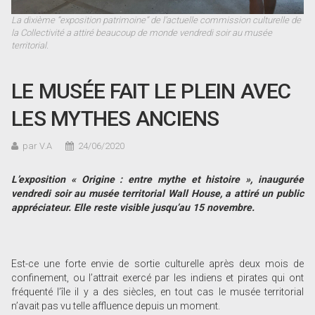
La dixième “exposition patrimoine” de l’actuelle commission culturelle de
la Collectivité a attiré beaucoup de monde vendredi soir au musée
territorial.
LE MUSÉE FAIT LE PLEIN AVEC
LES MYTHES ANCIENS
par V.A
24/06/2020
L’exposition « Origine : entre mythe et histoire », inaugurée
vendredi soir au musée territorial Wall House, a attiré un public
appréciateur. Elle reste visible jusqu’au 15 novembre.
Est-ce une forte envie de sortie culturelle après deux mois de
confinement, ou l’attrait exercé par les indiens et pirates qui ont
fréquenté l’île il y a des siècles, en tout cas le musée territorial
n’avait pas vu telle affluence depuis un moment.