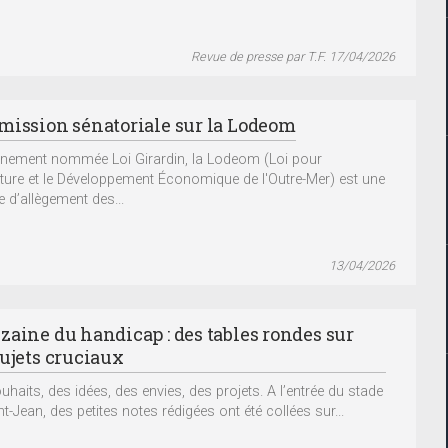
Revue de presse par T.F. 17/04/2026
mission sénatoriale sur la Lodeom
nement nommée Loi Girardin, la Lodeom (Loi pour
rture et le Développement Économique de l'Outre-Mer) est une
 d’allègement des...
13/04/2026
zaine du handicap : des tables rondes sur
sujets cruciaux
uhaits, des idées, des envies, des projets. A l’entrée du stade
t-Jean, des petites notes rédigées ont été collées sur...