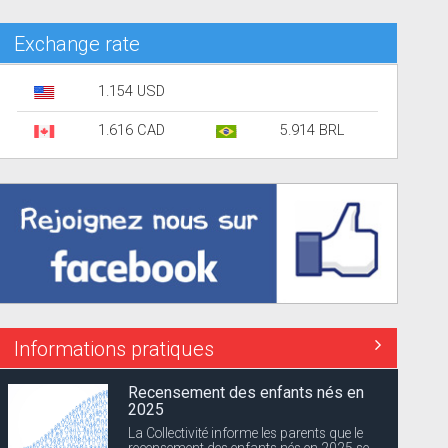
Exchange rate
1.154 USD
1.616 CAD
5.914 BRL
Informations pratiques
Inscription au Groupe Scolaire de
Gustavia
La Collectivité informe les familles de
l’ouverture de la période de...