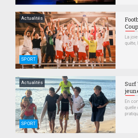
Actualités
Footb
Cou
La joi
quête,
SPORT
Actualités
Surf 
jeun
En com
quelle 
pratiqu
SPORT