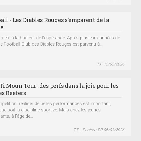
all - Les Diables Rouges s’emparent de la
pe
e a été à la hauteur de l’espérance. Après plusieurs années de
 le Football Club des Diables Rouges est parvenu à...
T.F. 13/03/2026
Ti Moun Tour : des perfs dans la joie pour les
es Reefers
pétition, réaliser de belles performances est important,
que soit la discipline sportive. Mais chez les jeunes
ants, à l’âge de...
T.F. - Photos : DR 06/03/2026