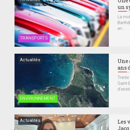
Une 
un s
La mob
Barthél
en...
TRANSPORTS
Actualités
Une 
ans 
Trente
Saint-
d’exist
ENVIRONNEMENT
Actualités
Les 
Jacq