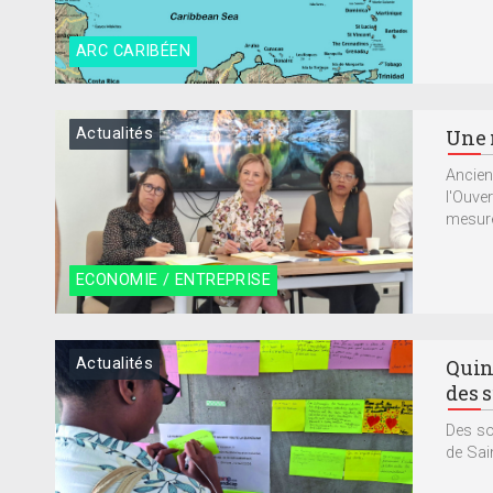
ARC CARIBÉEN
Actualités
Une 
Ancien
l'Ouve
mesure
ECONOMIE / ENTREPRISE
Actualités
Quin
des 
Des so
de Sain