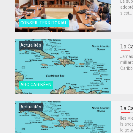
La sub
adoptée
s’est...
CONSEIL TERRITORIAL
Actualités
La Ca
Jamaïq
millia
Caribb
ARC CARIBÉEN
Actualités
La Ca
Iles Vi
Island
le gou