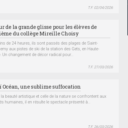
T.F. 02/04/2026
ur de la grande glisse pour les élèves de
sième du collège Mireille Choisy
ns de 24 heures, ils sont passés des plages de Saint-
lemy aux pistes de ski de la station des Gets, en Haute-
. Un changement de décor radical pour...
T.F. 27/03/2026
ï Océan, une sublime suffocation
la beauté artistique et celle de la nature se confrontent aux
és humaines, il en résulte le spectacle présenté à...
T.F. 26/03/2026