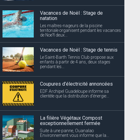
de Noe?l deux...
Vacances de Noël : Stage de tennis
Le Saint-Barth Tennis Club propose aux
enfants à partir de 4 ans, deux stages
pendant les...
Coupures d’électricité annoncées
EDF Archipel Guadeloupe informe sa
clientèle que la distribution d’énergie...
La filière Végétaux Compost
exceptionnellement fermée
Suite à une panne, Ouanalao
Environnement vous informe que la...
Coupures d’électricité annoncées
Dévé
EDF Archipel Guadeloupe informe sa
clientèle que la distribution d’énergie...