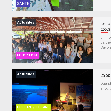
SANTÉ
Actualités
Le jo
troi
En moi
Barthé
Savoie
EDUCATION
Actualités
Inou
Quand 
atrocit
CULTURE / LOISIRS