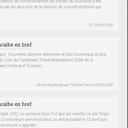
vention de fonctionnement du comité du tourisme a été
 par les élus lors de la réunion du conseil territorial qui
T.F. 29/05/2026
raïbe en bref
ue. Nouvelles liaisons aériennes et plan touristique à cinq
rds Lors du Caribbean Travel Marketplace 2026 de la
ean Hotel and Tourism...
Revue de presse par Thomas Fetrot 23/05/2026
raïbe en bref
erges (US). Le carnaval plus fort que les impôts Le site Virgin
s Consortium annonce dans un article publié le 13 avril que
vernement s’apprête...