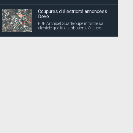
Recensement des enfants nés en
2025
La Collectivité informe les parents que le
recensement des enfants nés en 2025 se...