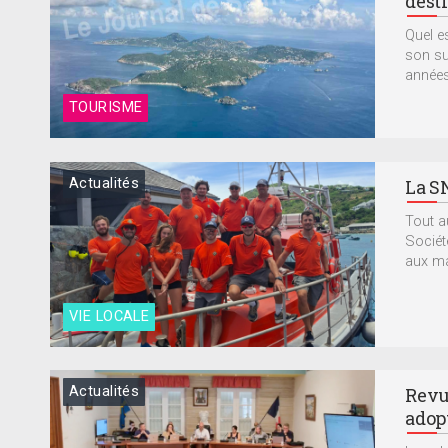
dest
Quel e
son su
années 
TOURISME
Actualités
La S
Tout a
Sociét
aux ma
VIE LOCALE
Actualités
Revu
adop