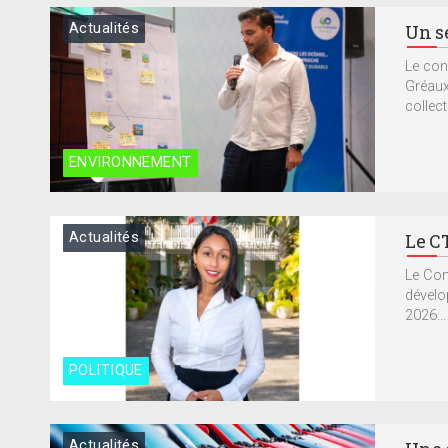
Actualités
Un sé
Le cons
Gréaux
collect
ENVIRONNEMENT
Actualités
Le CT
Le Com
dévelo
2026...
POLITIQUE
Actualités