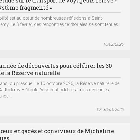
étude sur le transport de voyageurs relève «
ystème fragmenté »
ilité est au cœur de nombreuses réflexions à Saint-
emy. Le 3 février, des rencontres territoriales se sont tenues
16/02/2026
année de découvertes pour célébrer les 30
de la Réserve naturelle
 ans, ou presque. Le 10 octobre 2026, la Réserve naturelle de
Barthélemy – Nicole Aussedat célèbrera trois décennies
ence....
T.F. 30/01/2026
vœux engagés et conviviaux de Micheline
ues