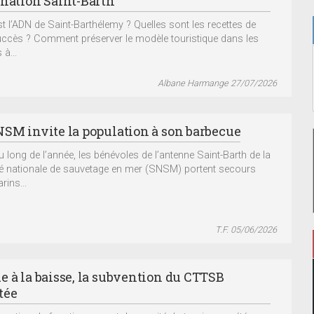
ination Saint-Barth
st l’ADN de Saint-Barthélemy ? Quelles sont les recettes de
ccès ? Comment préserver le modèle touristique dans les
à...
Albane Harmange 27/07/2026
NSM invite la population à son barbecue
u long de l’année, les bénévoles de l’antenne Saint-Barth de la
é nationale de sauvetage en mer (SNSM) portent secours
rins...
T.F. 05/06/2026
e à la baisse, la subvention du CTTSB
tée