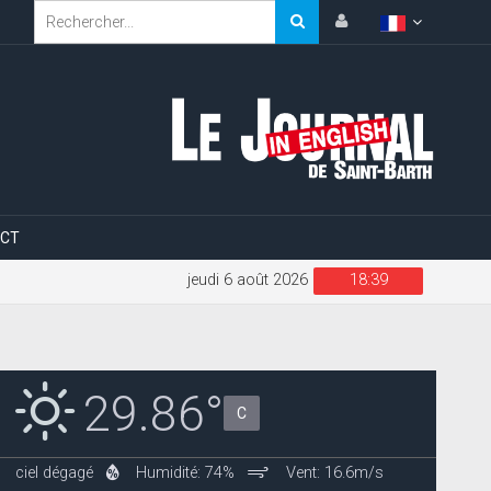
CT
jeudi 6 août 2026
18:39
29.86°
C
ciel dégagé
Humidité: 74%
Vent: 16.6m/s