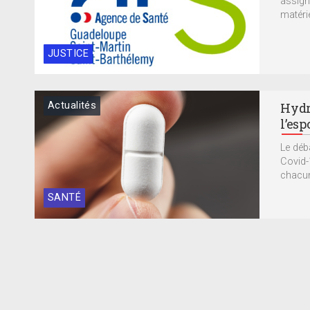
assign
matéri
JUSTICE
Actualités
Hydr
l’esp
Le déba
Covid-1
chacun
SANTÉ