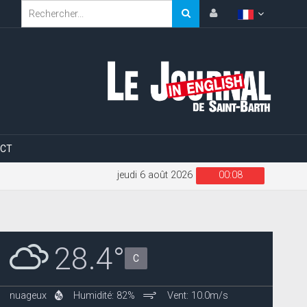
CT
jeudi 6 août 2026
00:08
28.4°
C
nuageux
Humidité: 82%
Vent: 10.0m/s