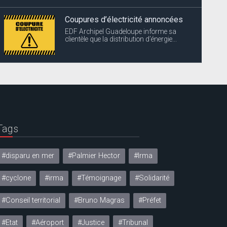
Coupures d’électricité annoncées
EDF Archipel Guadeloupe informe sa
clientèle que la distribution d’énergie...
Tags
#disparu en mer
#Palmier Hector
#Irma
#cyclone
#irma
#Témoignage
#Solidarité
#Conseil territorial
#Bruno Magras
#Préfet
#Etat
#Aéroport
#Justice
#Tribunal