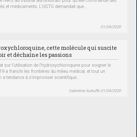
é l’ARS au tribunal administratif pour qu’elle commande des
els et médicaments. L’UGTG demandait que...
01/04/2020
oxychloroquine, cette molécule qui suscite
oir et déchaîne les passions
t sur l’utilisation de l’hydroxychloroquine pour soigner le
9 a franchi les frontières du milieu médical, et tout un
 a tendance à s’improviser scientifique...
Valentine Autruffe 01/04/2020