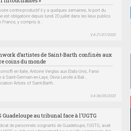
ir intouchables »
 voire contre-productif il y a quelques semaines, le port du
est obligatoire depuis lundi 20 juillet dans les lieux publics
n France, y compris à...
V.A 21/07/2020
hwork d’artistes de Saint-Barth confinés aux
re coins du monde
ornoffi en Italie, Antoine Verglas aux Etats-Unis, Fanxi
e à Saint-Germain-en-Laye, Olivia Lerolle à Bali…
iation Artists of Saint-Barth...
V.A 06/05/2020
S Guadeloupe au tribunal face à l'UGTG
dicat de personnels soignants de Guadeloupe, l’UGTG, avait