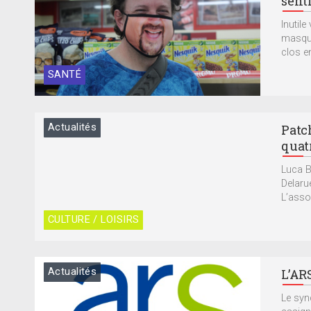
sent
Inutile
masque 
clos e
SANTÉ
Actualités
Patc
quat
Luca B
Delaru
L’assoc
CULTURE / LOISIRS
Actualités
L’AR
Le syn