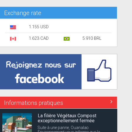
Exchange rate
1.155 USD
1.623 CAD
5.910 BRL
Informations pratiques
La filière Végétaux Compost
exceptionnellement fermée
Suite à une panne, Ouanalao
Environnement vous informe que la...