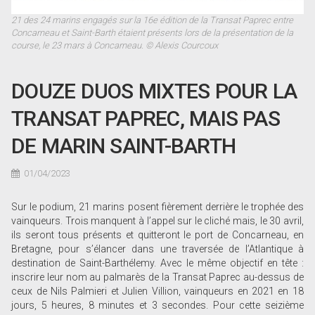
21 des 24 marins engagés sur la 16e édition de la Transat Paprec entre
Concarneau et Saint-Barth étaient présents lors de la présentation de la
course, le 23 mars à Concarneau. © Alexis Courcoux
DOUZE DUOS MIXTES POUR LA
TRANSAT PAPREC, MAIS PAS
DE MARIN SAINT-BARTH
01/04/2023
Sur le podium, 21 marins posent fièrement derrière le trophée des
vainqueurs. Trois manquent à l’appel sur le cliché mais, le 30 avril,
ils seront tous présents et quitteront le port de Concarneau, en
Bretagne, pour s’élancer dans une traversée de l’Atlantique à
destination de Saint-Barthélemy. Avec le même objectif en tête :
inscrire leur nom au palmarès de la Transat Paprec au-dessus de
ceux de Nils Palmieri et Julien Villion, vainqueurs en 2021 en 18
jours, 5 heures, 8 minutes et 3 secondes. Pour cette seizième