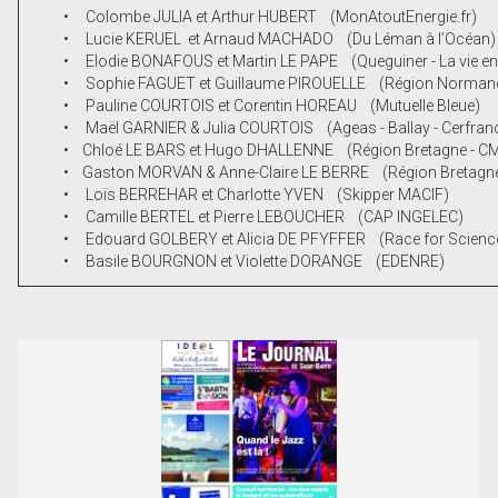
• Colombe JULIA et Arthur HUBERT (MonAtoutEnergie.fr)
• Lucie KERUEL et Arnaud MACHADO (Du Léman à l’Océan)
• Elodie BONAFOUS et Martin LE PAPE (Queguiner - La vie en
• Sophie FAGUET et Guillaume PIROUELLE (Région Normand
• Pauline COURTOIS et Corentin HOREAU (Mutuelle Bleue)
• Maël GARNIER & Julia COURTOIS (Ageas - Ballay - Cerfrance
• Chloé LE BARS et Hugo DHALLENNE (Région Bretagne - C
• Gaston MORVAN & Anne-Claire LE BERRE (Région Bretagn
• Loïs BERREHAR et Charlotte YVEN (Skipper MACIF)
• Camille BERTEL et Pierre LEBOUCHER (CAP INGELEC)
• Edouard GOLBERY et Alicia DE PFYFFER (Race for Scienc
• Basile BOURGNON et Violette DORANGE (EDENRE)