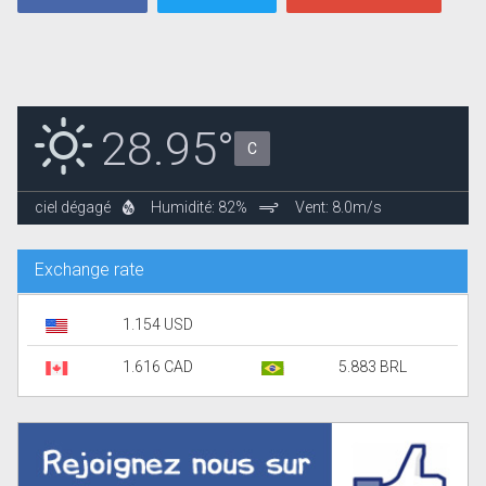
28.95°
C
ciel dégagé
Humidité: 82%
Vent: 8.0m/s
Exchange rate
1.154 USD
1.616 CAD
5.883 BRL