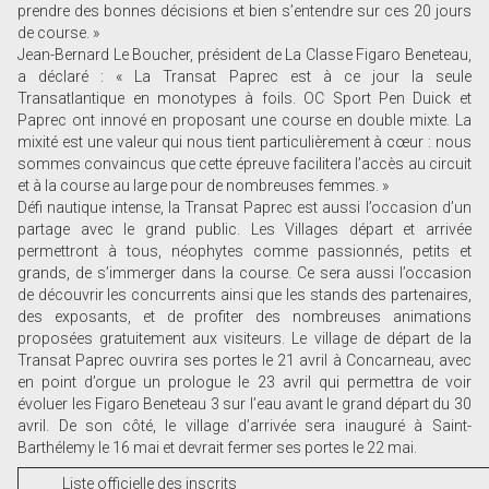
prendre des bonnes décisions et bien s’entendre sur ces 20 jours
de course. »
Jean-Bernard Le Boucher, président de La Classe Figaro Beneteau,
a déclaré : « La Transat Paprec est à ce jour la seule
Transatlantique en monotypes à foils. OC Sport Pen Duick et
Paprec ont innové en proposant une course en double mixte. La
mixité est une valeur qui nous tient particulièrement à cœur : nous
sommes convaincus que cette épreuve facilitera l’accès au circuit
et à la course au large pour de nombreuses femmes. »
Défi nautique intense, la Transat Paprec est aussi l’occasion d’un
partage avec le grand public. Les Villages départ et arrivée
permettront à tous, néophytes comme passionnés, petits et
grands, de s’immerger dans la course. Ce sera aussi l’occasion
de découvrir les concurrents ainsi que les stands des partenaires,
des exposants, et de profiter des nombreuses animations
proposées gratuitement aux visiteurs. Le village de départ de la
Transat Paprec ouvrira ses portes le 21 avril à Concarneau, avec
en point d’orgue un prologue le 23 avril qui permettra de voir
évoluer les Figaro Beneteau 3 sur l’eau avant le grand départ du 30
avril. De son côté, le village d’arrivée sera inauguré à Saint-
Barthélemy le 16 mai et devrait fermer ses portes le 22 mai.
Liste officielle des inscrits