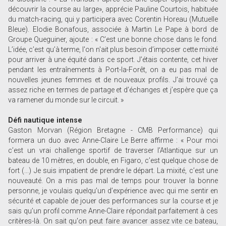
découvrir la course au large», apprécie Pauline Courtois, habituée
du match-racing, qui y participera avec Corentin Horeau (Mutuelle
Bleue). Elodie Bonafous, associée à Martin Le Pape à bord de
Groupe Queguiner, ajoute : « C’est une bonne chose dans le fond.
L’idée, c’est qu’à terme, l'on n'ait plus besoin d’imposer cette mixité
pour arriver à une équité dans ce sport. J’étais contente, cet hiver
pendant les entraînements à Port-la-Forêt, on a eu pas mal de
nouvelles jeunes femmes et de nouveaux profils. J’ai trouvé ça
assez riche en termes de partage et d’échanges et j’espère que ça
va ramener du monde sur le circuit. »
Défi nautique intense
Gaston Morvan (Région Bretagne - CMB Performance) qui
formera un duo avec Anne-Claire Le Berre affirme : « Pour moi
c’est un vrai challenge sportif de traverser l’Atlantique sur un
bateau de 10 mètres, en double, en Figaro, c’est quelque chose de
fort (...) Je suis impatient de prendre le départ. La mixité, c’est une
nouveauté. On a mis pas mal de temps pour trouver la bonne
personne, je voulais quelqu’un d’expérience avec qui me sentir en
sécurité et capable de jouer des performances sur la course et je
sais qu’un profil comme Anne-Claire répondait parfaitement à ces
critères-là. On sait qu'on peut faire avancer assez vite ce bateau,