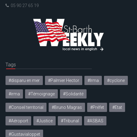
05 90 27 65 19
Tags
#disparu en mer
#Palmier Hector
#Irma
#cyclone
#irma
#Témoignage
#Solidarité
#Conseil territorial
#Bruno Magras
#Préfet
#Etat
#Aéroport
#Justice
#Tribunal
#ASBAS
#Gustavialoppet