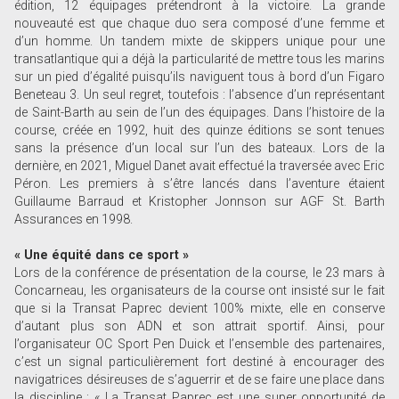
édition, 12 équipages prétendront à la victoire. La grande
nouveauté est que chaque duo sera composé d’une femme et
d’un homme. Un tandem mixte de skippers unique pour une
transatlantique qui a déjà la particularité de mettre tous les marins
sur un pied d’égalité puisqu’ils naviguent tous à bord d’un Figaro
Beneteau 3. Un seul regret, toutefois : l’absence d’un représentant
de Saint-Barth au sein de l’un des équipages. Dans l’histoire de la
course, créée en 1992, huit des quinze éditions se sont tenues
sans la présence d’un local sur l’un des bateaux. Lors de la
dernière, en 2021, Miguel Danet avait effectué la traversée avec Eric
Péron. Les premiers à s’être lancés dans l’aventure étaient
Guillaume Barraud et Kristopher Jonnson sur AGF St. Barth
Assurances en 1998.
« Une équité dans ce sport »
Lors de la conférence de présentation de la course, le 23 mars à
Concarneau, les organisateurs de la course ont insisté sur le fait
que si la Transat Paprec devient 100% mixte, elle en conserve
d’autant plus son ADN et son attrait sportif. Ainsi, pour
l’organisateur OC Sport Pen Duick et l’ensemble des partenaires,
c’est un signal particulièrement fort destiné à encourager des
navigatrices désireuses de s’aguerrir et de se faire une place dans
la discipline : « La Transat Paprec est une super opportunité de