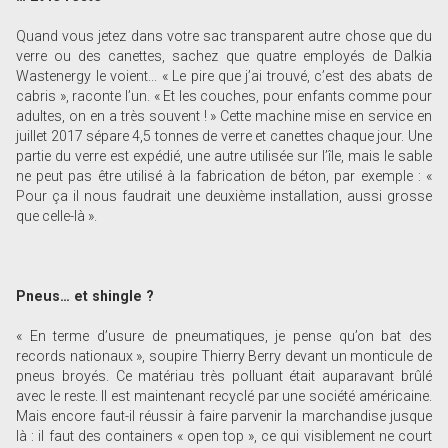
Quand vous jetez dans votre sac transparent autre chose que du
verre ou des canettes, sachez que quatre employés de Dalkia
Wastenergy le voient... « Le pire que j’ai trouvé, c’est des abats de
cabris », raconte l’un. « Et les couches, pour enfants comme pour
adultes, on en a très souvent ! » Cette machine mise en service en
juillet 2017 sépare 4,5 tonnes de verre et canettes chaque jour. Une
partie du verre est expédié, une autre utilisée sur l’île, mais le sable
ne peut pas être utilisé à la fabrication de béton, par exemple : «
Pour ça il nous faudrait une deuxième installation, aussi grosse
que celle-là ».
Pneus… et shingle ?
« En terme d’usure de pneumatiques, je pense qu’on bat des
records nationaux », soupire Thierry Berry devant un monticule de
pneus broyés. Ce matériau très polluant était auparavant brûlé
avec le reste. Il est maintenant recyclé par une société américaine.
Mais encore faut-il réussir à faire parvenir la marchandise jusque
là : il faut des containers « open top », ce qui visiblement ne court