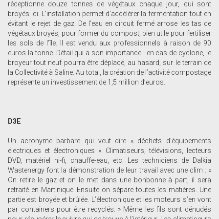
réceptionne douze tonnes de végétaux chaque jour, qui sont
broyés ici. L’installation permet d’accélérer la fermentation tout en
évitant le rejet de gaz. De l’eau en circuit fermé arrose les tas de
végétaux broyés, pour former du compost, bien utile pour fertiliser
les sols de l’île. Il est vendu aux professionnels à raison de 90
euros la tonne. Détail qui a son importance : en cas de cyclone, le
broyeur tout neuf pourra être déplacé, au hasard, sur le terrain de
la Collectivité à Saline. Au total, la création de l’activité compostage
représente un investissement de 1,5 million d’euros.
D3E
Un acronyme barbare qui veut dire « déchets d’équipements
électriques et électroniques ». Climatiseurs, télévisions, lecteurs
DVD, matériel hi-fi, chauffe-eau, etc. Les techniciens de Dalkia
Wastenergy font la démonstration de leur travail avec une clim : «
On retire le gaz et on le met dans une bonbonne à part, il sera
retraité en Martinique. Ensuite on sépare toutes les matières. Une
partie est broyée et brûlée. L’électronique et les moteurs s’en vont
par containers pour être recyclés. » Même les fils sont dénudés
pour récupérer le cuivre qui se trouve à l’intérieur. Les climatiseurs