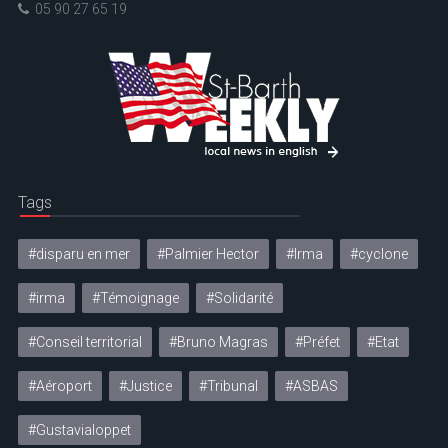
05 90 27 65 19
Tags
#disparu en mer
#Palmier Hector
#Irma
#cyclone
#irma
#Témoignage
#Solidarité
#Conseil territorial
#Bruno Magras
#Préfet
#Etat
#Aéroport
#Justice
#Tribunal
#ASBAS
#Gustavialoppet