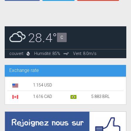
28.4°
C
couvert
Humidité: 85%
Vent: 8.0m/s
Exchange rate
1.154 USD
1.616 CAD
5.883 BRL