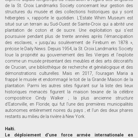
de la St. Croix Landmarks Society concernant leur gestion des
structures du musée et des collections historiques qui y sont
hébergées », rapporte le quotidien. L’Estate Whim Museum est
situé sur un terrain au Sud-Ouest de Sainte-Croix qui a abrité une
plantation de coton et de sucre. Une exploitation qui s’est
poursuivie pendant plus de trente années après l’émancipation
des esclaves, « jusqu’au soulèvement de Fireburn en 1878 »,
précise le Daily News. Depuis 1954, la St. Croix Landmarks Society
loue la propriété au gouvernement des îles Vierges et l'exploite
comme un musée présentant des meubles et des arts décoratifs
de Crucian, une bibliothèque de recherche et généalogique et des
démonstrations culturelles. Mais en 2017, l’ouragan Maria a
frappé le musée et endommagé le toit de la Grande Maison de la
plantation. Parmi les autres sites figurant sur la liste des lieux
historiques menacés figurent la maison texane de la célèbre
compositrice Cindy Walker ; la plus ancienne structure
d’Eatonville, en Floride, qui fut l’une des premières municipalités
autonomes entièrement noires du pays ; et l'un des deux phares
restants au milieu de la rivière à New York.
Haïti.
Le déploiement d’une force armée internationale en