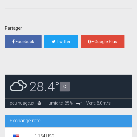
Partager
Facebook
Twitter
Google Plus
28.4°
C
peu nuageux
Humidité: 85%
Vent: 8.0m/s
Exchange rate
1.154 USD