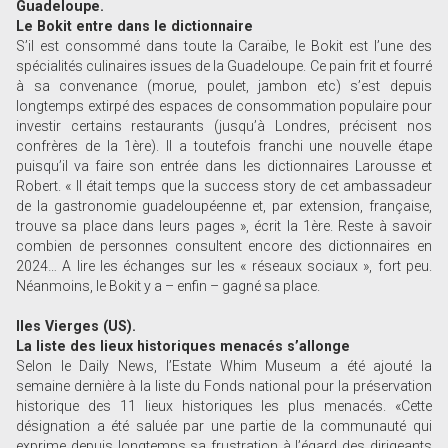
Guadeloupe.
Le Bokit entre dans le dictionnaire
S’il est consommé dans toute la Caraïbe, le Bokit est l’une des
spécialités culinaires issues de la Guadeloupe. Ce pain frit et fourré
à sa convenance (morue, poulet, jambon etc) s’est depuis
longtemps extirpé des espaces de consommation populaire pour
investir certains restaurants (jusqu’à Londres, précisent nos
confrères de la 1ère). Il a toutefois franchi une nouvelle étape
puisqu’il va faire son entrée dans les dictionnaires Larousse et
Robert. « Il était temps que la success story de cet ambassadeur
de la gastronomie guadeloupéenne et, par extension, française,
trouve sa place dans leurs pages », écrit la 1ère. Reste à savoir
combien de personnes consultent encore des dictionnaires en
2024… A lire les échanges sur les « réseaux sociaux », fort peu.
Néanmoins, le Bokit y a – enfin – gagné sa place.
Iles Vierges (US).
La liste des lieux historiques menacés s’allonge
Selon le Daily News, l’Estate Whim Museum a été ajouté la
semaine dernière à la liste du Fonds national pour la préservation
historique des 11 lieux historiques les plus menacés. «Cette
désignation a été saluée par une partie de la communauté qui
exprime depuis longtemps sa frustration à l’égard des dirigeants