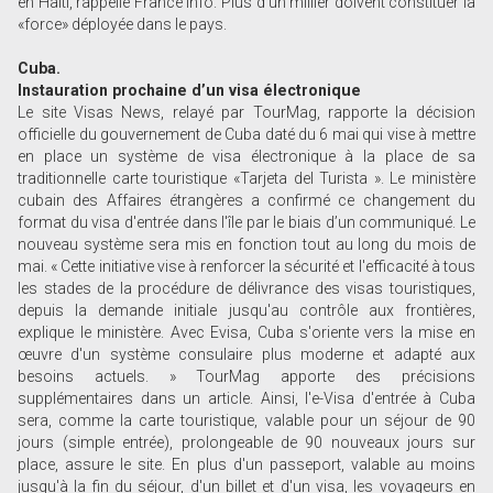
en Haïti, rappelle France Info. Plus d’un millier doivent constituer la
«force» déployée dans le pays.
Cuba.
Instauration prochaine d’un visa électronique
Le site Visas News, relayé par TourMag, rapporte la décision
officielle du gouvernement de Cuba daté du 6 mai qui vise à mettre
en place un système de visa électronique à la place de sa
traditionnelle carte touristique «Tarjeta del Turista ». Le ministère
cubain des Affaires étrangères a confirmé ce changement du
format du visa d'entrée dans l'île par le biais d’un communiqué. Le
nouveau système sera mis en fonction tout au long du mois de
mai. « Cette initiative vise à renforcer la sécurité et l'efficacité à tous
les stades de la procédure de délivrance des visas touristiques,
depuis la demande initiale jusqu'au contrôle aux frontières,
explique le ministère. Avec Evisa, Cuba s'oriente vers la mise en
œuvre d'un système consulaire plus moderne et adapté aux
besoins actuels. » TourMag apporte des précisions
supplémentaires dans un article. Ainsi, l'e-Visa d'entrée à Cuba
sera, comme la carte touristique, valable pour un séjour de 90
jours (simple entrée), prolongeable de 90 nouveaux jours sur
place, assure le site. En plus d'un passeport, valable au moins
jusqu'à la fin du séjour, d'un billet et d'un visa, les voyageurs en