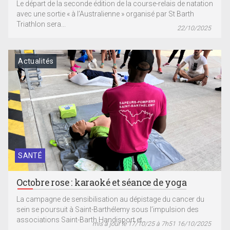
Le départ de la seconde édition de la course-relais de natation
avec une sortie « à l’Australienne » organisé par St Barth
Triathlon sera...
22/10/2025
Actualités
SANTÉ
Octobre rose : karaoké et séance de yoga
La campagne de sensibilisation au dépistage du cancer du
sein se poursuit à Saint-Barthélemy sous l’impulsion des
associations Saint-Barth Handisport et...
mis à jour le 17/10/25 à 7h51 16/10/2025