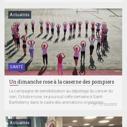
Actualités
SANTÉ
Un dimanche rose à la caserne des pompiers
La campagne de sensibilisation au dépistage du cancer du
sein, Octobre rose, se poursuit cette semaine à Saint-
Barthélemy dans le cadre des animations organisées...
T.F. 11/10/2025
Actualités