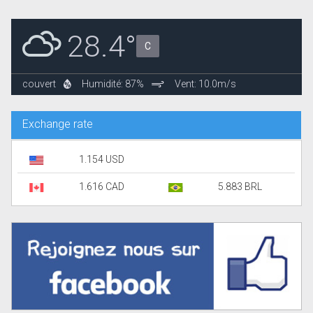
28.4°
C
couvert
Humidité: 87%
Vent: 10.0m/s
Exchange rate
1.154 USD
1.616 CAD
5.883 BRL