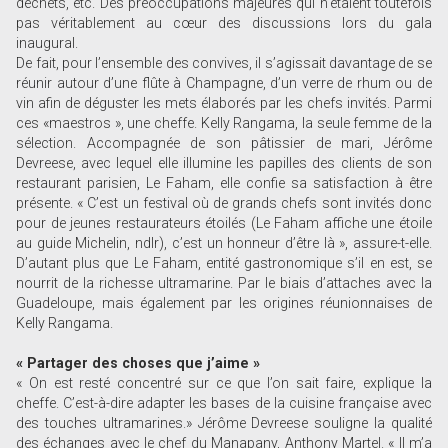
déchets, etc. Des préoccupations majeures qui n’étaient toutefois
pas véritablement au cœur des discussions lors du gala
inaugural.
De fait, pour l’ensemble des convives, il s’agissait davantage de se
réunir autour d’une flûte à Champagne, d’un verre de rhum ou de
vin afin de déguster les mets élaborés par les chefs invités. Parmi
ces «maestros », une cheffe. Kelly Rangama, la seule femme de la
sélection. Accompagnée de son pâtissier de mari, Jérôme
Devreese, avec lequel elle illumine les papilles des clients de son
restaurant parisien, Le Faham, elle confie sa satisfaction à être
présente. « C’est un festival où de grands chefs sont invités donc
pour de jeunes restaurateurs étoilés (Le Faham affiche une étoile
au guide Michelin, ndlr), c’est un honneur d’être là », assure-t-elle.
D’autant plus que Le Faham, entité gastronomique s’il en est, se
nourrit de la richesse ultramarine. Par le biais d’attaches avec la
Guadeloupe, mais également par les origines réunionnaises de
Kelly Rangama.
« Partager des choses que j’aime »
« On est resté concentré sur ce que l’on sait faire, explique la
cheffe. C’est-à-dire adapter les bases de la cuisine française avec
des touches ultramarines.» Jérôme Devreese souligne la qualité
des échanges avec le chef du Manapany, Anthony Martel. « Il m’a