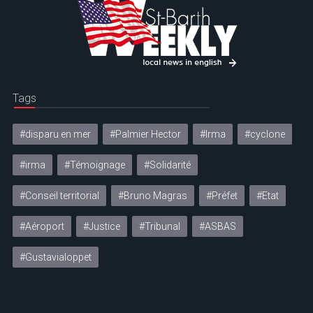
Tags
#disparu en mer
#Palmier Hector
#Irma
#cyclone
#irma
#Témoignage
#Solidarité
#Conseil territorial
#Bruno Magras
#Préfet
#Etat
#Aéroport
#Justice
#Tribunal
#ASBAS
#Gustavialoppet