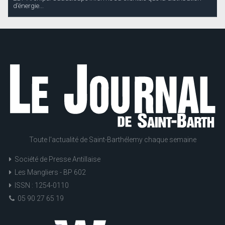
d’énergie...
Toute l'actualité de Saint-Barthélemy chaque semaine
Société de Presse Antillaise
Les Mangliers - BP 602
ISSN : 1254-0110
05 90 27 65 19