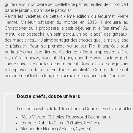
guidé dans mon délire de cueillette de petites feuilles de citron vert
dans le jardin », s’amuse le pâtissier.
Parmi les vedettes de cette dixième édition du Gourmet, Pierre
Hermé. Meilleur pâtissier du monde en 2016, il évoluera au
Christopher où il proposera le petit déjeuner et le “tea time”. Au
menu, des bostocks, un pain perdu, un bol d’açaï, des gâteaux,
des madeleines… « J’aime partager des choses que j’aime », glisse
le pâtissier. Pour sa première venue sur l’île, il apprécie tout
particulièrement son lieu de résidence. « On a l’impression d’être
reçu à la maison, sourit-il. Et puis, quand je vais quelque part,
j’aime savoir ce que les gens mangent. Donc c’est ce que je vais
m’employer à faire. » En toute simplicité. Comme le feront
certainement tout au long de la semaine les habitués du Gourmet.
Douze chefs, douze univers
Les chefs invités de la 10e édition du Gourmet Festival sont les
Régis Marcon (3 étoiles, Rosewood Guanahani),
Enrico et Roberto Cerea (3 étoiles, Séréno),
Alessandro Negrini (2 étoiles, Gypsea),