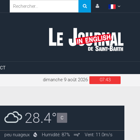
CT
dimanche 9 août 2026
07:43
28.4°
C
peu nuageux
Humidité: 87%
Vent: 11.0m/s