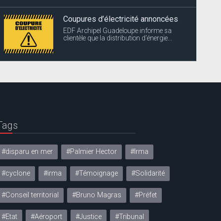
Coupures d’électricité annoncées
EDF Archipel Guadeloupe informe sa
clientèle que la distribution d’énergie...
Tags
#disparu en mer
#Palmier Hector
#Irma
#cyclone
#irma
#Témoignage
#Solidarité
#Conseil territorial
#Bruno Magras
#Préfet
#Etat
#Aéroport
#Justice
#Tribunal