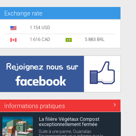
Exchange rate
1.154 USD
1.616 CAD
5.883 BRL
Informations pratiques
La filière Végétaux Compost
exceptionnellement fermée
Suite à une panne, Ouanalao
Environnement vous informe que la...