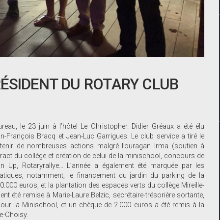
ÉSIDENT DU ROTARY CLUB
au, le 23 juin à l’hôtel Le Christopher. Didier Gréaux a été élu
-François Bracq et Jean-Luc Garrigues. Le club service a tiré le
ntenir de nombreuses actions malgré l’ouragan Irma (soutien à
teract du collège et création de celui de la minischool, concours de
an Up, Rotaryrallye… L’année a également été marquée par les
tiques, notamment, le financement du jardin du parking de la
.000 euros, et la plantation des espaces verts du collège Mireille-
ent été remise à Marie-Laure Belzic, secrétaire-trésorière sortante,
pour la Minischool, et un chèque de 2.000 euros a été remis à la
le-Choisy.