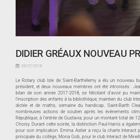
DIDIER GRÉAUX NOUVEAU PR
05/07/2018
Le Rotary club Isle de Saint-Barthélemy a élu un nouveau bure
président, et deux nouveaux membres ont été intronisés : Jean
bilan de son année 2017-2018, se félicitant d’avoir pu mai
l’inscription des enfants à la bibliothèque, maintien du club In
dictée et de maths, semaine du handicap, Saint-Barth Cle
nombreuses actions de soutien après les événements clima
République, à l’entrée de Gustavia, pour un montant total de 120
Choisy. Durant cette soirée, la distinction Paul-Harris a égalem
pour son implication. Emma Astier a reçu la charte Interact 
principale du collège, Mona Gob, pour le club Interact de Mireil