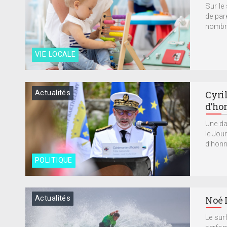
Sur le
de par
nombre
VIE LOCALE
Actualités
Cyri
d’ho
Une dat
le Jour
d’honne
POLITIQUE
Actualités
Noé 
Le surf