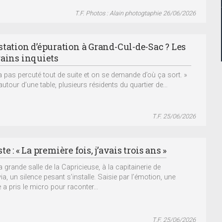
T.F. Photos : Alain photogtaphie 26/06/2026
station d’épuration à Grand-Cul-de-Sac ? Les
rains inquiets
a pas percuté tout de suite et on se demande d’où ça sort. »
utour d’une table, plusieurs résidents du quartier de...
T.F. 25/06/2026
te : « La première fois, j’avais trois ans »
 grande salle de la Capricieuse, à la capitainerie de
a, un silence pesant s’installe. Saisie par l’émotion, une
a pris le micro pour raconter...
T.F. 25/06/2026