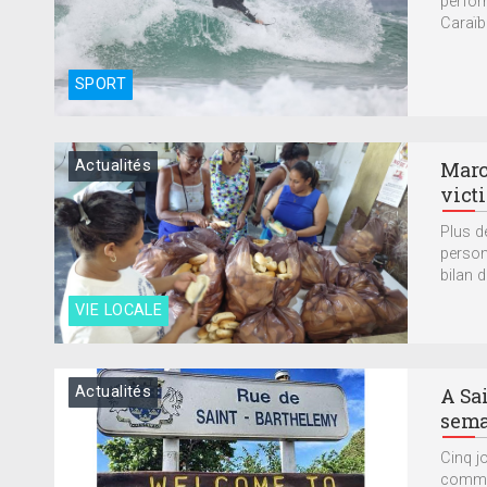
perfor
Caraïb
SPORT
Actualités
Marc
vict
Plus d
person
bilan d
VIE LOCALE
Actualités
A Sa
sema
Cinq j
commun