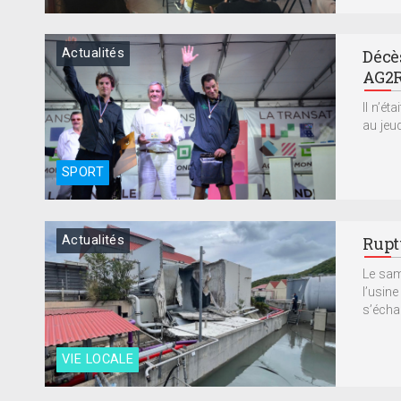
Actualités
Décè
AG2R
Il n’ét
au jeud
SPORT
Actualités
Rupt
Le sam
l’usin
s’échap
VIE LOCALE