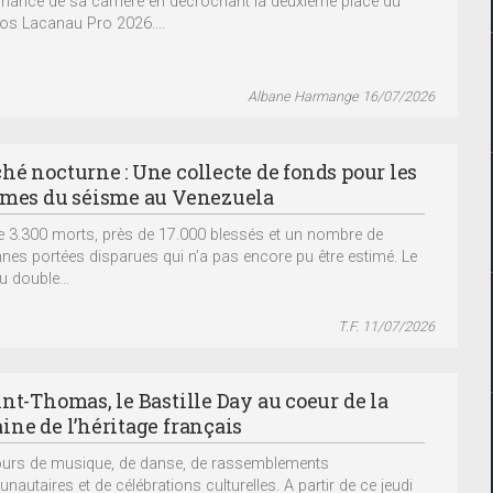
mance de sa carrière en décrochant la deuxième place du
os Lacanau Pro 2026....
Albane Harmange 16/07/2026
hé nocturne : Une collecte de fonds pour les
imes du séisme au Venezuela
e 3.300 morts, près de 17.000 blessés et un nombre de
nes portées disparues qui n’a pas encore pu être estimé. Le
u double...
T.F. 11/07/2026
int-Thomas, le Bastille Day au coeur de la
ine de l’héritage français
ours de musique, de danse, de rassemblements
autaires et de célébrations culturelles. A partir de ce jeudi