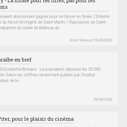
 - La finale pour les filles, pas pour les
ons
devaient absolument gagner pour se hisser en finale. L’Entente
es du Nord (Archigirls de Saint Martin / Rascasses de Saint-
repartent du stade de Bellevue de...
Snorri Senecal 29/05/2026
raïbe en bref
t-Eustache/Bonaire. La population dépasse les 33.000
nts Selon les chiffres récemment publiés par l’Institut
dais de la...
29/05/2026
Piter, pour le plaisir du cinéma