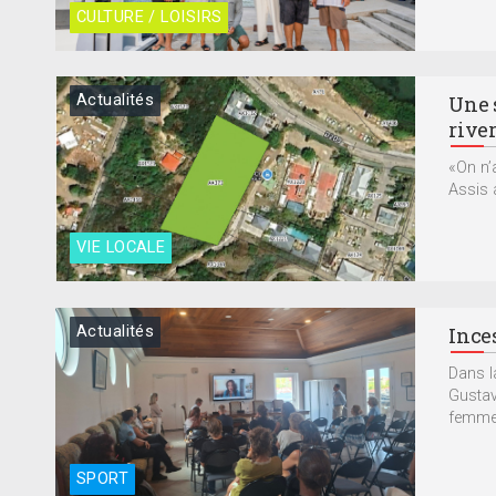
CULTURE / LOISIRS
Actualités
Une 
rive
«On n’
Assis a
VIE LOCALE
Actualités
Inces
Dans la
Gustavi
femme 
SPORT