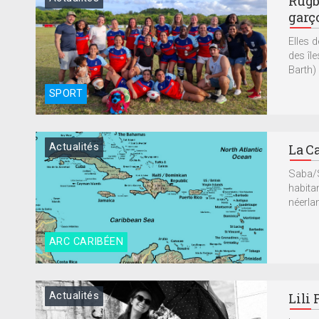
Rugby
garç
Elles 
des îl
Barth) 
SPORT
Actualités
La Ca
Saba/S
habita
néerlan
ARC CARIBÉEN
Actualités
Lili 