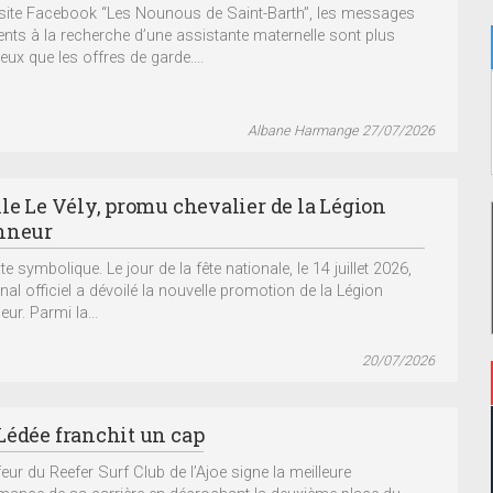
 site Facebook “Les Nounous de Saint-Barth”, les messages
ents à la recherche d’une assistante maternelle sont plus
ux que les offres de garde....
Albane Harmange 27/07/2026
lle Le Vély, promu chevalier de la Légion
nneur
e symbolique. Le jour de la fête nationale, le 14 juillet 2026,
nal officiel a dévoilé la nouvelle promotion de la Légion
ur. Parmi la...
20/07/2026
Lédée franchit un cap
eur du Reefer Surf Club de l’Ajoe signe la meilleure