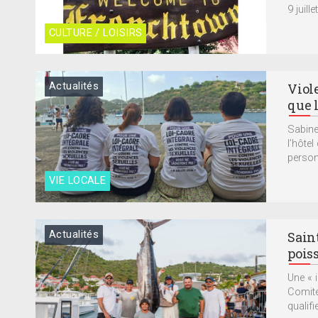
9 juill
CULTURE / LOISIRS
Actualités
Viol
que 
Sabine
l’hôtel
person
VIE LOCALE
Actualités
Sain
pois
Une « 
Comité
qualifie