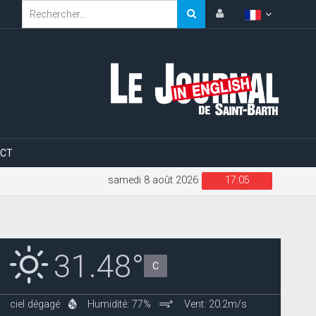
CT
samedi 8 août 2026
17:05
31.48°
C
ciel dégagé
Humidité: 77%
Vent: 20.2m/s