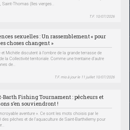
et, Saint-Thomas (Iles vierges...
T.F. 10/07/2026
ences sexuelles : Un rassemblement « pour
les choses changent »
 et Michèle discutent à l’ombre de la grande terrasse de
 de la Collectivité territoriale. Comme une trentaine d’autre
nes de...
T.F. mis à jour le 11 juillet 10/07/2026
t-Barth Fishing Tournament : pêcheurs et
sons s’en souviendront !
incroyable aventure ». Ce sont les mots choisis par le
 des pêches et de l’aquaculture de Saint-Barthélemy pour
r...