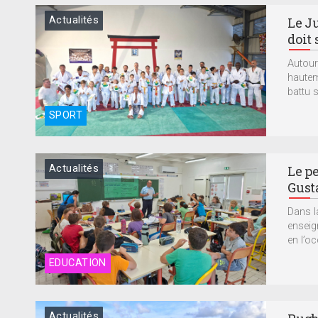
Actualités
Le J
doit 
Autour
hautem
battu s
SPORT
Actualités
Le pe
Gust
Dans l
enseig
en l’o
EDUCATION
Actualités