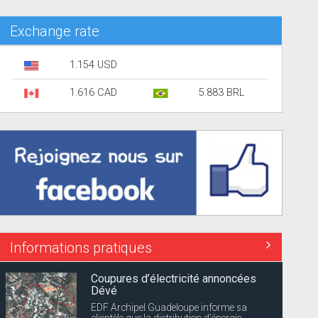
Exchange rate
1.154 USD
1.616 CAD
5.883 BRL
Informations pratiques
Coupures d’électricité annoncées
Dévé
EDF Archipel Guadeloupe informe sa
clientèle que la distribution d’énergie...