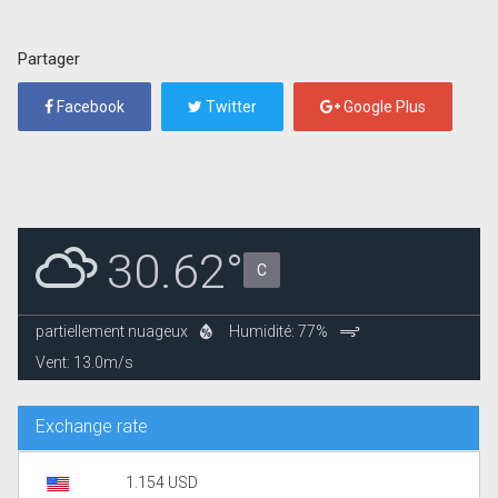
Partager
Facebook
Twitter
Google Plus
30.62°
C
partiellement nuageux
Humidité: 77%
Vent: 13.0m/s
Exchange rate
1.154 USD