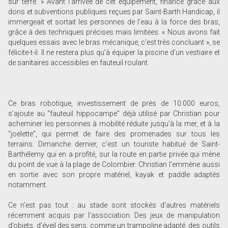
sur terre. » Avant l’arrivée de cet équipement, financé grâce aux
dons et subventions publiques reçues par Saint-Barth Handicap, il
immergeait et sortait les personnes de l’eau à la force des bras,
grâce à des techniques précises mais limitées. « Nous avons fait
quelques essais avec le bras mécanique, c’est très concluant », se
félicite-t-il. Il ne restera plus qu’à équiper la piscine d’un vestiaire et
de sanitaires accessibles en fauteuil roulant.
Ce bras robotique, investissement de près de 10.000 euros,
s’ajoute au “fauteuil hippocampe” déjà utilisé par Christian pour
acheminer les personnes à mobilité réduite jusqu’à la mer, et à la
“joëlette”, qui permet de faire des promenades sur tous les
terrains. Dimanche dernier, c’est un touriste habitué de Saint-
Barthélemy qui en a profité, sur la route en partie privée qui mène
du point de vue à la plage de Colombier. Christian l’emmène aussi
en sortie avec son propre matériel, kayak et paddle adaptés
notamment.
Ce n’est pas tout : au stade sont stockés d’autres matériels
récemment acquis par l’association. Des jeux de manipulation
d’objets, d’éveil des sens, comme un trampoline adapté, des outils