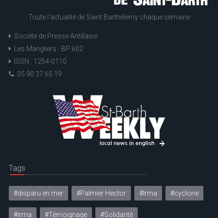
Toute l'actualité de Saint-Barthélemy chaque semaine
Société de Presse Antillaise
Les Mangliers - BP 602
ISSN : 1254-0110
05 90 27 65 19
Tags
#disparu en mer
#Palmier Hector
#Irma
#cyclone
#irma
#Témoignage
#Solidarité