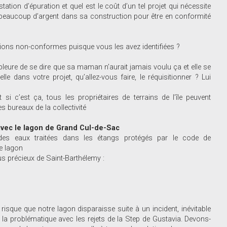
ion d’épuration et quel est le coût d’un tel projet qui nécessite
ti beaucoup d’argent dans sa construction pour être en conformité
ions non-conformes puisque vous les avez identifiées ?
is, pleure de se dire que sa maman n’aurait jamais voulu ça et elle se
dans votre projet, qu’allez-vous faire, le réquisitionner ? Lui
t si c’est ça, tous les propriétaires de terrains de l’île peuvent
s bureaux de la collectivité
avec le lagon de Grand Cul-de-Sac
e des eaux traitées dans les étangs protégés par le code de
e lagon
s précieux de Saint-Barthélemy :
e risque que notre lagon disparaisse suite à un incident, inévitable
la problématique avec les rejets de la Step de Gustavia. Devons-