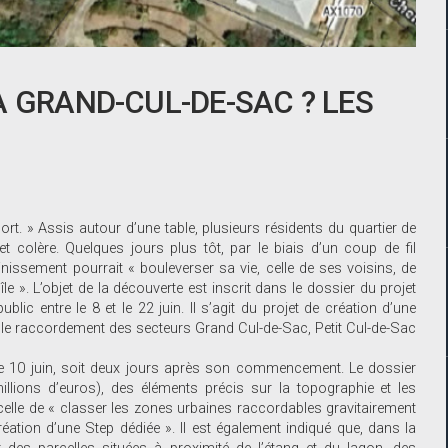
À GRAND-CUL-DE-SAC ? LES
t. » Assis autour d’une table, plusieurs résidents du quartier de
et colère. Quelques jours plus tôt, par le biais d’un coup de fil
issement pourrait « bouleverser sa vie, celle de ses voisins, de
île ». L’objet de la découverte est inscrit dans le dossier du projet
lic entre le 8 et le 22 juin. Il s’agit du projet de création d’une
r le raccordement des secteurs Grand Cul-de-Sac, Petit Cul-de-Sac
 le 10 juin, soit deux jours après son commencement. Le dossier
lions d’euros), des éléments précis sur la topographie et les
celle de « classer les zones urbaines raccordables gravitairement
réation d’une Step dédiée ». Il est également indiqué que, dans la