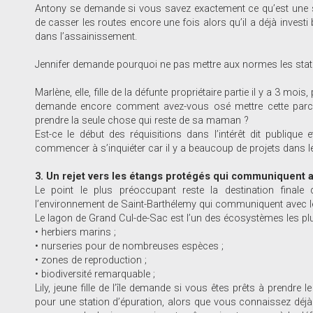
Antony se demande si vous savez exactement ce qu’est une stat
de casser les routes encore une fois alors qu’il a déjà inves
dans l’assainissement.
Jennifer demande pourquoi ne pas mettre aux normes les stat
Marlène, elle, fille de la défunte propriétaire partie il y a 3 mo
demande encore comment avez-vous osé mettre cette parcelle 
prendre la seule chose qui reste de sa maman ?
Est-ce le début des réquisitions dans l’intérêt dit publique e
commencer à s’inquiéter car il y a beaucoup de projets dans le
3. Un rejet vers les étangs protégés qui communiquent 
Le point le plus préoccupant reste la destination final
l’environnement de Saint-Barthélemy qui communiquent avec l
Le lagon de Grand Cul-de-Sac est l’un des écosystèmes les plu
• herbiers marins ;
• nurseries pour de nombreuses espèces ;
• zones de reproduction ;
• biodiversité remarquable ;
Lily, jeune fille de l’île demande si vous êtes prêts à prendre l
pour une station d’épuration, alors que vous connaissez déjà 