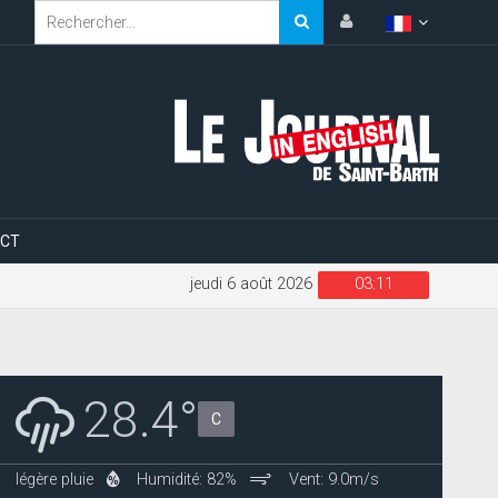
CT
jeudi 6 août 2026
03:11
28.4°
C
légère pluie
Humidité: 82%
Vent: 9.0m/s