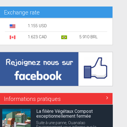
Exchange rate
1.155 USD
1.623 CAD
5.910 BRL
Informations pratiques
La filière Végétaux Compost
exceptionnellement fermée
Suite à une panne, Ouanalao
Environnement vous informe que la...