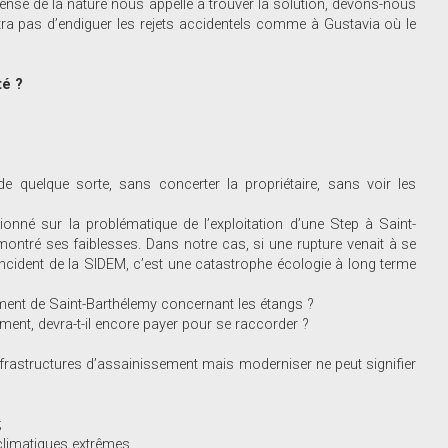
ense de la nature nous appelle à trouver la solution, devons-nous
tra pas d’endiguer les rejets accidentels comme à Gustavia où le
té ?
 quelque sorte, sans concerter la propriétaire, sans voir les
onné sur la problématique de l’exploitation d’une Step à Saint-
montré ses faiblesses. Dans notre cas, si une rupture venait à se
ncident de la SIDEM, c’est une catastrophe écologie à long terme
ement de Saint-Barthélemy concernant les étangs ?
ment, devra-t-il encore payer pour se raccorder ?
frastructures d’assainissement mais moderniser ne peut signifier
;
 climatiques extrêmes.