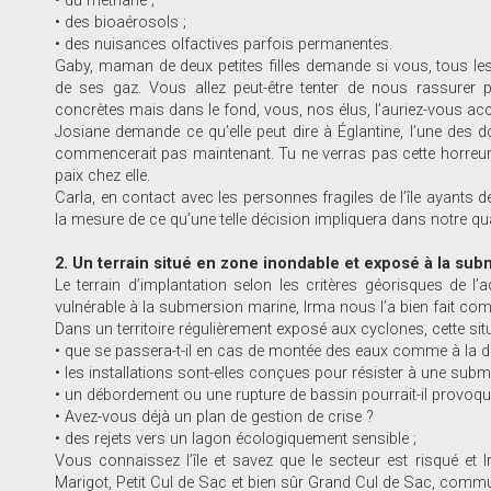
• du méthane ;
• des bioaérosols ;
• des nuisances olfactives parfois permanentes.
Gaby, maman de deux petites filles demande si vous, tous les
de ses gaz. Vous allez peut-être tenter de nous rassurer 
concrètes mais dans le fond, vous, nos élus, l’auriez-vous ac
Josiane demande ce qu’elle peut dire à Églantine, l’une des doy
commencerait pas maintenant. Tu ne verras pas cette horreur 
paix chez elle.
Carla, en contact avec les personnes fragiles de l’île ayants
la mesure de ce qu’une telle décision impliquera dans notre qu
2. Un terrain situé en zone inondable et exposé à la sub
Le terrain d’implantation selon les critères géorisques de
vulnérable à la submersion marine, Irma nous l’a bien fait co
Dans un territoire régulièrement exposé aux cyclones, cette si
• que se passera-t-il en cas de montée des eaux comme à la der
• les installations sont-elles conçues pour résister à une sub
• un débordement ou une rupture de bassin pourrait-il provoquer
• Avez-vous déjà un plan de gestion de crise ?
• des rejets vers un lagon écologiquement sensible ;
Vous connaissez l’île et savez que le secteur est risqué et I
Marigot, Petit Cul de Sac et bien sûr Grand Cul de Sac, commu