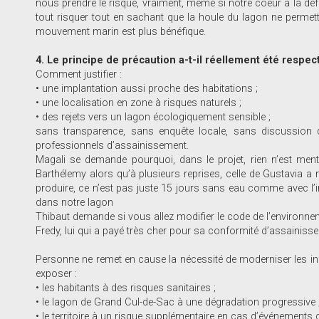
nous prendre le risque, vraiment, même si notre coeur à la déf
tout risquer tout en sachant que la houle du lagon ne permet
mouvement marin est plus bénéfique.
4. Le principe de précaution a-t-il réellement été respec
Comment justifier :
• une implantation aussi proche des habitations ;
• une localisation en zone à risques naturels ;
• des rejets vers un lagon écologiquement sensible ;
sans transparence, sans enquête locale, sans discussion de
professionnels d’assainissement.
Magali se demande pourquoi, dans le projet, rien n’est menti
Barthélemy alors qu’à plusieurs reprises, celle de Gustavia a 
produire, ce n’est pas juste 15 jours sans eau comme avec l’i
dans notre lagon
Thibaut demande si vous allez modifier le code de l’environn
Fredy, lui qui a payé très cher pour sa conformité d’assainisse
Personne ne remet en cause la nécessité de moderniser les in
exposer :
• les habitants à des risques sanitaires ;
• le lagon de Grand Cul-de-Sac à une dégradation progressive 
• le territoire à un risque supplémentaire en cas d’événements