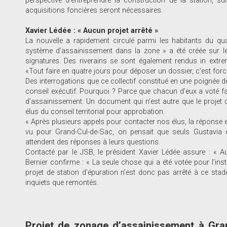
perspective d’entreprendre la construction de la station, su
acquisitions foncières seront nécessaires.
Xavier Lédée : « Aucun projet arrêté »
La nouvelle a rapidement circulé parmi les habitants du quar
système d’assainissement dans la zone » a été créée sur le s
signatures. Des riverains se sont également rendus in extremi
«Tout faire en quatre jours pour déposer un dossier, c’est forc
Des interrogations que ce collectif constitué en une poignée de
conseil exécutif. Pourquoi ? Parce que chacun d’eux a voté f
d’assainissement. Un document qui n’est autre que le projet de
élus du conseil territorial pour approbation.
« Après plusieurs appels pour contacter nos élus, la réponse
vu pour Grand-Cul-de-Sac, on pensait que seuls Gustavia et 
attendent des réponses à leurs questions.
Contacté par le JSB, le président Xavier Lédée assure : « Auc
Bernier confirme : « La seule chose qui a été votée pour l’insta
projet de station d’épuration n’est donc pas arrêté à ce sta
inquiets que remontés.
Projet de zonage d’assainissement à Gran