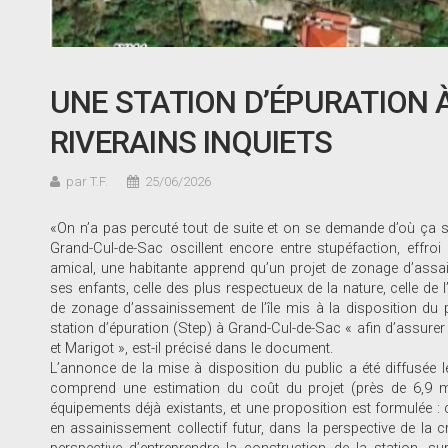
UNE STATION D’ÉPURATION 
RIVERAINS INQUIETS
par T.F.
25/06/2026
«On n’a pas percuté tout de suite et on se demande d’où ça sor
Grand-Cul-de-Sac oscillent encore entre stupéfaction, effroi 
amical, une habitante apprend qu’un projet de zonage d’assain
ses enfants, celle des plus respectueux de la nature, celle de l’
de zonage d’assainissement de l’île mis à la disposition du pub
station d’épuration (Step) à Grand-Cul-de-Sac « afin d’assure
et Marigot », est-il précisé dans le document.
L’annonce de la mise à disposition du public a été diffusée
comprend une estimation du coût du projet (près de 6,9 mil
équipements déjà existants, et une proposition est formulée : 
en assainissement collectif futur, dans la perspective de la c