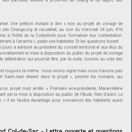
r des parcelles situées à proximité de l’étang et du lagon, des
tier. Une pétition invitant à dire « non au projet de zonage de
ite Change.org et recueillait, au soir du mercredi 24 juin, 416
s à l’hôtel de la Collectivité pour formaliser leur contestation.
ément à l’arrache », peste une habitante. Et les questions fusent.
 jours a adressé au président du conseil territorial et aux élus du
avorablement la mise à disposition du public du projet de zonage
 délibération qui pourrait être, par la suite, soumis au vote des
 est toujours la même : nous avons signé mais nous n’avions pas
Saint-Jean étaient dans le projet », pestent les riverains, qui
un projet n’est arrêté. » Première vice-présidente, Marie-Hélène
nt est la mise à disposition au public de l’étude. Rien d’autre. Le
de. » Il en faudra davantage pour convaincre des habitants aussi
d Cul-de-Sac - Lettre ouverte et questions