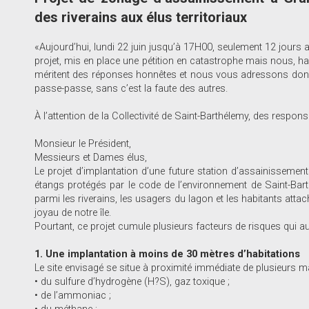
des riverains aux élus territoriaux
«Aujourd’hui, lundi 22 juin jusqu’à 17H00, seulement 12 jours 
projet, mis en place une pétition en catastrophe mais nous, h
méritent des réponses honnêtes et nous vous adressons donc c
passe-passe, sans c’est la faute des autres.
À l’attention de la Collectivité de Saint-Barthélemy, des respons
Monsieur le Président,
Messieurs et Dames élus,
Le projet d’implantation d’une future station d’assainissemen
étangs protégés par le code de l’environnement de Saint-Bar
parmi les riverains, les usagers du lagon et les habitants attac
joyau de notre île.
Pourtant, ce projet cumule plusieurs facteurs de risques qui aur
1. Une implantation à moins de 30 mètres d’habitations
Le site envisagé se situe à proximité immédiate de plusieurs m
• du sulfure d’hydrogène (H?S), gaz toxique ;
• de l’ammoniac ;