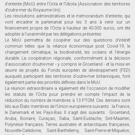
d’entente (MoU) entre l’Octa et l’Ukota (Association des territoires
d’outre-mer du Royaume-Uni).
Les résolutions administratives et le mémorandum d’entente, qui
vont encadrer le partenariat pour les 3 ans à venir sur un
financement propre de l’Octa à hauteur de 40.000 euros, ont été
adoptés à l’unanimité par les délégations présentes.
Le MoU permettra de coopérer sur des questions d'intérêt
commun telles que la relance économique post Covid-19, le
changement climatique, la biodiversité, les océans et l'énergie
durable. La coopération régionale, conformément à la décision
d’association d’outre-mer - y compris le Groenland - et la mise en
œuvre de projets du Fonds européen de développement (FED)
auxquels participent des territoires d'outre-mer britanniques, font
également partie des priorités définies dans le MoU.
La réunion extraordinaire a également été l'occasion de modifier
les statuts de l'Octa pour prendre en compte l'impact de la
réduction du nombre de membres à 13 PTOM. Ces derniers sont
liés aux États membres de l’Union européenne suivants : la France,
le Danemark et les Pays-Bas. Il s’agit des suivants : Groenland,
Aruba, Bonaire, Curaçao, Saba, Saint-Eustache, Sint-Maarten,
Polynésie française, Terres australes et antarctiques françaises,
Nouvelle-Calédonie, Saint-Barthélemy, Saint-Pierre-et-Miquelon,