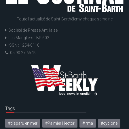
Toute l'actualité de Saint-Barthélemy chaque semaine
Société de Presse Antillaise
Les Mangliers - BP 602
ISSN : 1254-0110
05 90 27 65 19
Tags
#disparu en mer
#Palmier Hector
#Irma
#cyclone