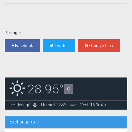
Partager
Facebook
Twitter
Google Plus
28.95°
C
ciel dégagé
Humidité: 85%
Vent: 16.0m/s
Exchange rate