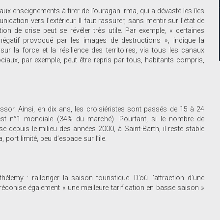
x enseignements à tirer de l’ouragan Irma, qui a dévasté les îles
ation vers l’extérieur. Il faut rassurer, sans mentir sur l’état de
ion de crise peut se révéler très utile. Par exemple, « certaines
 négatif provoqué par les images de destructions », indique la
r la force et la résilience des territoires, via tous les canaux
iaux, par exemple, peut être repris par tous, habitants compris,
ssor. Ainsi, en dix ans, les croisiéristes sont passés de 15 à 24
est n°1 mondiale (34% du marché). Pourtant, si le nombre de
e depuis le milieu des années 2000, à Saint-Barth, il reste stable
 port limité, peu d’espace sur l’île.
élemy : rallonger la saison touristique. D’où l’attraction d’une
préconise également « une meilleure tarification en basse saison »