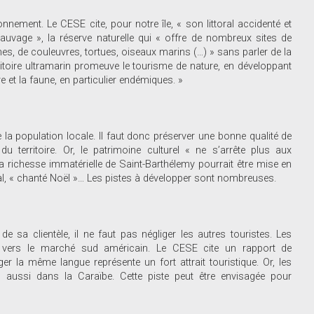
nnement. Le CESE cite, pour notre île, « son littoral accidenté et
 sauvage », la réserve naturelle qui « offre de nombreux sites de
s, de couleuvres, tortues, oiseaux marins (…) » sans parler de la
toire ultramarin promeuve le tourisme de nature, en développant
 et la faune, en particulier endémiques. »
 la population locale. Il faut donc préserver une bonne qualité de
du territoire. Or, le patrimoine culturel « ne s’arrête plus aux
a richesse immatérielle de Saint-Barthélemy pourrait être mise en
al, « chanté Noël »… Les pistes à développer sont nombreuses.
de sa clientèle, il ne faut pas négliger les autres touristes. Les
vers le marché sud américain. Le CESE cite un rapport de
ger la même langue représente un fort attrait touristique. Or, les
ussi dans la Caraïbe. Cette piste peut être envisagée pour