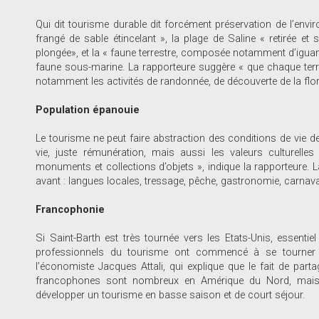
Qui dit tourisme durable dit forcément préservation de l’enviro
frangé de sable étincelant », la plage de Saline « retirée et
plongée», et la « faune terrestre, composée notamment d’iguane
faune sous-marine. La rapporteure suggère « que chaque terri
notamment les activités de randonnée, de découverte de la flore
Population épanouie
Le tourisme ne peut faire abstraction des conditions de vie de
vie, juste rémunération, mais aussi les valeurs culturelles 
monuments et collections d’objets », indique la rapporteure. L
avant : langues locales, tressage, pêche, gastronomie, carnav
Francophonie
Si Saint-Barth est très tournée vers les Etats-Unis, essentiel 
professionnels du tourisme ont commencé à se tourner 
l’économiste Jacques Attali, qui explique que le fait de parta
francophones sont nombreux en Amérique du Nord, mais a
développer un tourisme en basse saison et de court séjour.