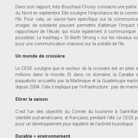
Dans son rapport, Inès Bouchaut-Choisy consacre une partie au
du Nord en septembre. Elle souligne l’importance de la communic
l’île. Pour cela, un savoir-faire spécifique sur la communicat
images de solidarité peuvent permettre d’atténuer l’impact
rapporteure de l’étude, qui incite également à communiquer su
possibles. Le hashtag « St Barth Strong » sur les réseaux soc
pour une communication massive sur la solidité de l’île.
Un monde de croisière
Le CESE souligne que le secteur de la croisière est en plein e
millions dans le monde. Et dans ce domaine, la Caraïbe 
paquebots accueillis par la Martinique et la Guadeloupe explos
depuis 2004. Cela s’explique par l’infrastructure : pas de marina,
Etirer la saison
C’est l’un des objectifs du Comité du tourisme à Saint-Barth
clientèle sud-américaine, et française, pendant l’été. Le CESE 
pour un développement plus équilibré de l’activité touristique.
Durable = environnement