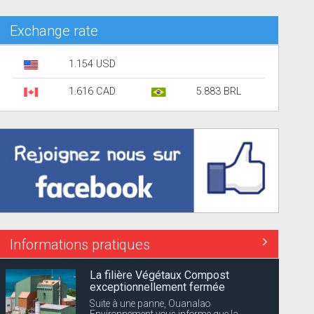
Exchange rate
1.154 USD
1.616 CAD
5.883 BRL
Informations pratiques
La filière Végétaux Compost
exceptionnellement fermée
Suite à une panne, Ouanalao
Environnement vous informe que la...