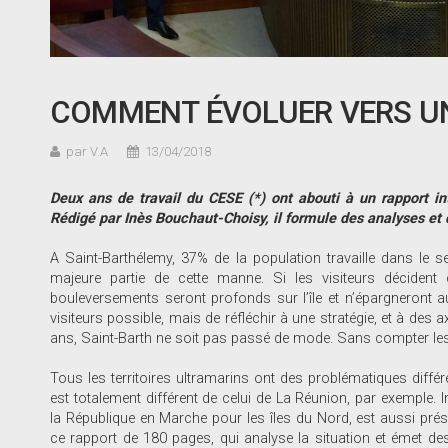
COMMENT ÉVOLUER VERS U
par V.A
13/04/2018
Deux ans de travail du CESE (*) ont abouti à un rapport in
Rédigé par Inès Bouchaut-Choisy, il formule des analyses e
A Saint-Barthélemy, 37% de la population travaille dans le s
majeure partie de cette manne. Si les visiteurs décident
bouleversements seront profonds sur l’île et n’épargneront aucu
visiteurs possible, mais de réfléchir à une stratégie, et à des
ans, Saint-Barth ne soit pas passé de mode. Sans compter le
Tous les territoires ultramarins ont des problématiques différ
est totalement différent de celui de La Réunion, par exemple.
la République en Marche pour les îles du Nord, est aussi prési
ce rapport de 180 pages, qui analyse la situation et émet de