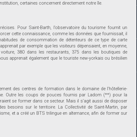
institution, certaines concernent directement notre île.
écises. Pour Saint-Barth, l’observatoire du tourisme fournit un
enforcer cette connaissance, comme les données que fournissait, il
 habitudes de consommation de détenteurs de ce type de carte
 apprenait par exemple que les visiteurs dépensaient, en moyenne,
 voiture, 380 dans les restaurants, 375 dans les boutiques de
us apprenait également que le touriste new-yorkais ou brésilien
nement des centres de formation dans le domaine de l’hôtellerie-
nue. Outre les coups de pouces fournis par Ladom (**) pour la
raient se former dans ce secteur. Mais il s’agit aussi de disposer
 besoins sur le territoire. La Collectivité de Saint-Martin, par
isme, et a créé un BTS trilingue en alternance, afin de former sur