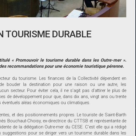
N TOURISME DURABLE
titulé « Promouvoir le tourisme durable dans les Outre-mer ».
t des recommandations pour une économie touristique pérenne.
ecteur du tourisme. Les finances de la Collectivité dépendent en
 de bouder la destination pour une raison ou une autre, les
n secteur. Pour éviter cela, il ne s’agit pas d’attirer le plus de
 axes de développement pour que, dans dix ans, vingt ans ou trente
s éventuels aléas économiques ou climatiques.
entes, et des positionnements propres. Le touriste de Saint-Barth
 Inès Bouchaut-Choisy, ex-directrice du CTTSB et représentante de
dente de la délégation Outre-mer du CESE. C’est elle qui a rédigé
s suggestions pour se diriger vers un tourisme durable dans les