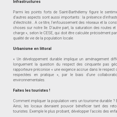
Infrastructures
Parmi les points forts de Saint-Barthélemy figure le sentimen
d’autres aspects sont aussi importants : la présence d’infrastru
d’électricité… A ce titre, l’enfouissement des réseaux et la cons
choses sur notre île. D’autre part, la saturation des routes et
charge », selon le CESE, qui doit être calculée précisément par d
qualité de vie de la population locale.
Urbanisme en littoral
« Un développement durable implique un aménagement différe
longuement la question du respect des cinquante pas géom
rapporteure préconise « une exigence accrue dans le respect des
respectées en pratique », par le biais d’une collaboratio
environnementales.
Faites les touristes !
Comment impliquer la population vers un tourisme durable ? En 
Ainsi, les locaux devraient pouvoir bénéficier tant des re
touristes. Exemple le plus probant, développer l’accès des enfan