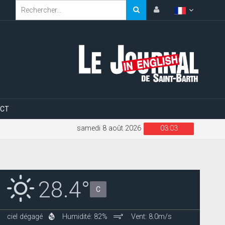
CT
samedi 8 août 2026
03:03
28.4°
C
ciel dégagé
Humidité: 82%
Vent: 8.0m/s