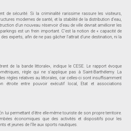
t de sécurité. Si la criminalité rarissime rassure les visiteurs,
ctures modernes de santé, et la stabilité de la distribution d’eau,
truction d’un nouveau réservoir d’eau de ville devrait améliorer les
 parkings est un frein important. C’est la notion de « capacité de
es experts, afin de ne pas gâcher l’attrait d’une destination, ni la
nt de la bande littorale», indique le CESE. Le rapport évoque
étriques, règle qui ne s’applique pas à Saint-Barthélemy. La
 règles relatives au littorales, car celles-ci sont insuffisamment
n étroite entre pouvoir exécutif local, Etat et associations
lui permettant d’être elle-même touriste de son propre territoire.
tombées économiques que des activités et dispositifs pour les
ts et jeunes de l’île aux sports nautiques.