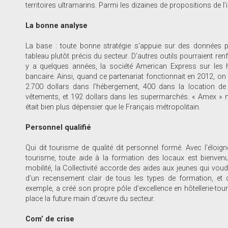
territoires ultramarins. Parmi les dizaines de propositions de l’
La bonne analyse
La base : toute bonne stratégie s’appuie sur des données pr
tableau plutôt précis du secteur. D’autres outils pourraient r
y a quelques années, la société American Express sur les
bancaire. Ainsi, quand ce partenariat fonctionnait en 2012, on
2.700 dollars dans l’hébergement, 400 dans la location de
vêtements, et 192 dollars dans les supermarchés. « Amex » no
était bien plus dépensier que le Français métropolitain.
Personnel qualifié
Qui dit tourisme de qualité dit personnel formé. Avec l’éloig
tourisme, toute aide à la formation des locaux est bienve
mobilité, la Collectivité accorde des aides aux jeunes qui voud
d’un recensement clair de tous les types de formation, et des
exemple, a créé son propre pôle d’excellence en hôtellerie-tour
place la future main d’œuvre du secteur.
Com’ de crise