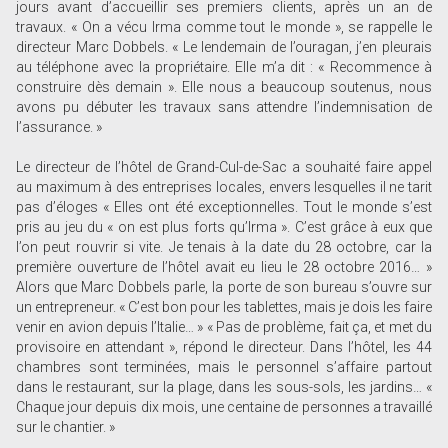
jours avant d’accueillir ses premiers clients, après un an de
travaux. « On a vécu Irma comme tout le monde », se rappelle le
directeur Marc Dobbels. « Le lendemain de l’ouragan, j’en pleurais
au téléphone avec la propriétaire. Elle m’a dit : « Recommence à
construire dès demain ». Elle nous a beaucoup soutenus, nous
avons pu débuter les travaux sans attendre l’indemnisation de
l’assurance. »
Le directeur de l’hôtel de Grand-Cul-de-Sac a souhaité faire appel
au maximum à des entreprises locales, envers lesquelles il ne tarit
pas d’éloges « Elles ont été exceptionnelles. Tout le monde s’est
pris au jeu du « on est plus forts qu’Irma ». C’est grâce à eux que
l’on peut rouvrir si vite. Je tenais à la date du 28 octobre, car la
première ouverture de l’hôtel avait eu lieu le 28 octobre 2016… »
Alors que Marc Dobbels parle, la porte de son bureau s’ouvre sur
un entrepreneur. « C’est bon pour les tablettes, mais je dois les faire
venir en avion depuis l’Italie… » « Pas de problème, fait ça, et met du
provisoire en attendant », répond le directeur. Dans l’hôtel, les 44
chambres sont terminées, mais le personnel s’affaire partout
dans le restaurant, sur la plage, dans les sous-sols, les jardins… «
Chaque jour depuis dix mois, une centaine de personnes a travaillé
sur le chantier. »