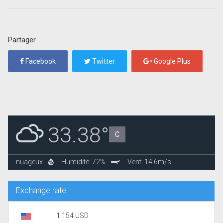
Partager
Facebook
Twitter
Google Plus
33.38°
C
nuageux
Humidité: 72%
Vent: 14.6m/s
Exchange rate
1.154 USD