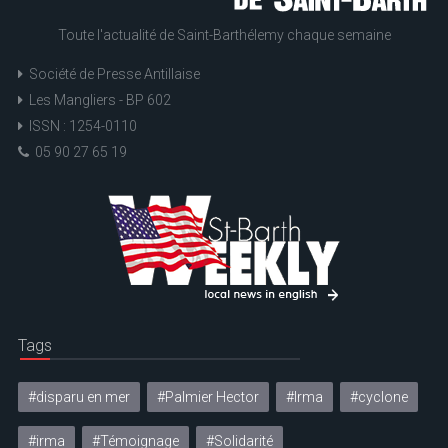
Toute l'actualité de Saint-Barthélemy chaque semaine
Société de Presse Antillaise
Les Mangliers - BP 602
ISSN : 1254-0110
05 90 27 65 19
Tags
#disparu en mer
#Palmier Hector
#Irma
#cyclone
#irma
#Témoignage
#Solidarité