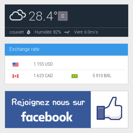
28.4°
C
couvert
Humidité: 82%
Vent: 6.0m/s
Exchange rate
1.155 USD
1.623 CAD
5.910 BRL