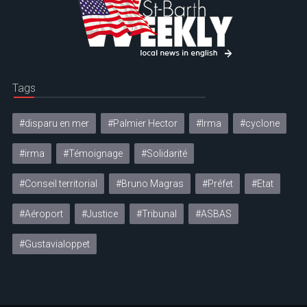
Tags
#disparu en mer
#Palmier Hector
#Irma
#cyclone
#irma
#Témoignage
#Solidarité
#Conseil territorial
#Bruno Magras
#Préfet
#Etat
#Aéroport
#Justice
#Tribunal
#ASBAS
#Gustavialoppet