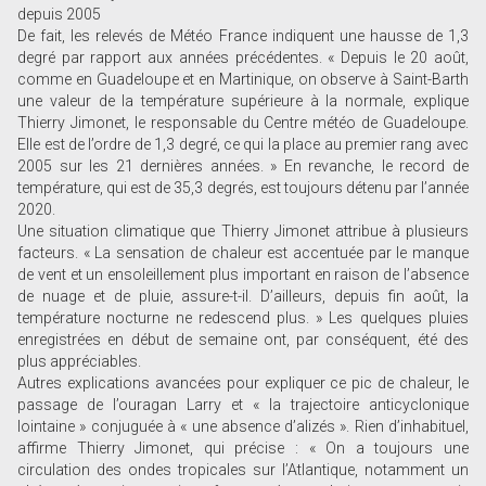
depuis 2005
De fait, les relevés de Météo France indiquent une hausse de 1,3
degré par rapport aux années précédentes. « Depuis le 20 août,
comme en Guadeloupe et en Martinique, on observe à Saint-Barth
une valeur de la température supérieure à la normale, explique
Thierry Jimonet, le responsable du Centre météo de Guadeloupe.
Elle est de l’ordre de 1,3 degré, ce qui la place au premier rang avec
2005 sur les 21 dernières années. » En revanche, le record de
température, qui est de 35,3 degrés, est toujours détenu par l’année
2020.
Une situation climatique que Thierry Jimonet attribue à plusieurs
facteurs. « La sensation de chaleur est accentuée par le manque
de vent et un ensoleillement plus important en raison de l’absence
de nuage et de pluie, assure-t-il. D’ailleurs, depuis fin août, la
température nocturne ne redescend plus. » Les quelques pluies
enregistrées en début de semaine ont, par conséquent, été des
plus appréciables.
Autres explications avancées pour expliquer ce pic de chaleur, le
passage de l’ouragan Larry et « la trajectoire anticyclonique
lointaine » conjuguée à « une absence d’alizés ». Rien d’inhabituel,
affirme Thierry Jimonet, qui précise : « On a toujours une
circulation des ondes tropicales sur l’Atlantique, notamment un