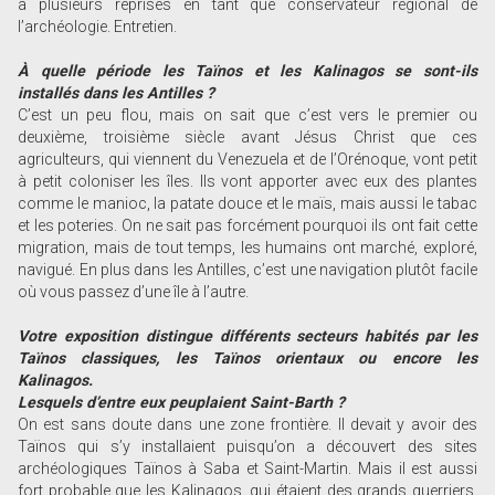
à plusieurs reprises en tant que conservateur régional de
l’archéologie. Entretien.
À quelle période les Taïnos et les Kalinagos se sont-ils
installés dans les Antilles ?
C’est un peu flou, mais on sait que c’est vers le premier ou
deuxième, troisième siècle avant Jésus Christ que ces
agriculteurs, qui viennent du Venezuela et de l’Orénoque, vont petit
à petit coloniser les îles. Ils vont apporter avec eux des plantes
comme le manioc, la patate douce et le maïs, mais aussi le tabac
et les poteries. On ne sait pas forcément pourquoi ils ont fait cette
migration, mais de tout temps, les humains ont marché, exploré,
navigué. En plus dans les Antilles, c’est une navigation plutôt facile
où vous passez d’une île à l’autre.
Votre exposition distingue différents secteurs habités par les
Taïnos classiques, les ­Taïnos orientaux ou encore les
Kalinagos.
Lesquels d’entre eux peuplaient Saint-Barth ?
On est sans doute dans une zone frontière. Il devait y avoir des
Taïnos qui s’y installaient puisqu’on a découvert des sites
archéologiques Taïnos à Saba et Saint-Martin. Mais il est aussi
fort probable que les Kalinagos, qui étaient des grands guerriers,