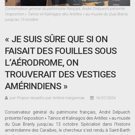
Conservateur général du patrimoine français, André Delpuech présente
l’exposition « Taïnos et Kalinagos des Antilles » au musée du Quai Branly
jusqu’au 13 octobre.
« JE SUIS SÛRE QUE SI ON
FAISAIT DES FOUILLES SOUS
L’AÉRODROME, ON
TROUVERAIT DES VESTIGES
AMÉRINDIENS »
par Propos recueillis par Ambre Halgannae
16/07/2024
Conservateur général du patrimoine français, André Delpuech
présente l’exposition « Taïnos et Kalinagos des Antilles » au musée
du Quai Branly jusqu’au 13 octobre. Spécialisé dans l’histoire
amérindienne des Caraïbes, le chercheur s’est rendu à Saint-Barth