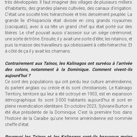
très développées. Il faut imaginer des villages de plusieurs milliers
d’habitants, des grandes plaines cultivées, des canaux d’irrigation.
C’était une société très hiérarchisée et très densément peuplée. La
grande île d’Hispaniola était divisée en cinq grands royaumes
(caciquats), avec à sa tête un grand chef qui était porté sur des
litières. Le chef pouvait aussi s’asseoir sur un siège cérémoniel,
une sorte de trône. Ensuite, il y avait une sorte d’élite, les nitaïnos, et
puis la masse des travailleurs qui obéissaient à cette hiérarchie. Et
à côté de ça il y avait les chamans.
Contrairement aux Taïnos, les Kalinagos ont survécu à l’arrivée
des colons, notamment à la Dominique. Comment vivent-ils
aujourd’hui ?
Ce sont des populations qui ont perdu leur culture amérindienne,
ils parlent anglais ou créole et ils sont christianisés. Le Kalinago
Territory, territoire qui leur a été octroyé en 1903, est en expansion
démographique. Ils sont 3.000 habitants aujourd’hui et sont en
pleine revendication identitaire. En octobre 2023, Sylviane Burton a
été élue présidente de la Dominique. C’est la première fois dans
l’histoire de la Caraïbe qu’une femme amérindienne est nommée
cheffe d’état.
Pourquoi les Taïnos et les Kalinagos sont-ils beaucoup moins