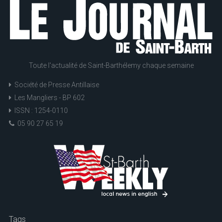
Toute l'actualité de Saint-Barthélemy chaque semaine
Société de Presse Antillaise
Les Mangliers - BP 602
ISSN : 1254-0110
05 90 27 65 19
Tags