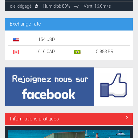
ciel dégagé
Humidité: 80%
Vent: 16.0m/s
Exchange rate
1.154 USD
1.616 CAD
5.883 BRL
Informations pratiques