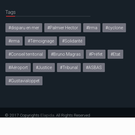
Tags
#disparu en mer
#Palmier Hector
#Irma
#cyclone
#irma
#Témoignage
#Solidarité
#Conseil territorial
#Bruno Magras
#Préfet
#Etat
#Aéroport
#Justice
#Tribunal
#ASBAS
#Gustavialoppet
© 2017 Copyrights
Elapida
. All Rights Reserved
Mentions légales