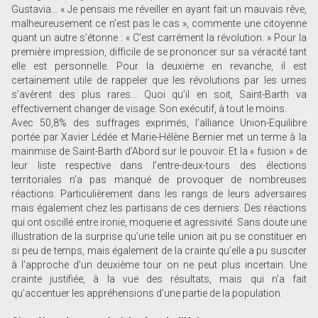
Gustavia… « Je pensais me réveiller en ayant fait un mauvais rêve,
malheureusement ce n’est pas le cas », commente une citoyenne
quant un autre s’étonne : « C’est carrément la révolution. » Pour la
première impression, difficile de se prononcer sur sa véracité tant
elle est personnelle. Pour la deuxième en revanche, il est
certainement utile de rappeler que les révolutions par les urnes
s’avèrent des plus rares... Quoi qu’il en soit, Saint-Barth va
effectivement changer de visage. Son exécutif, à tout le moins.
Avec 50,8% des suffrages exprimés, l’alliance Union-Equilibre
portée par Xavier Lédée et Marie-Hélène Bernier met un terme à la
mainmise de Saint-Barth d’Abord sur le pouvoir. Et la « fusion » de
leur liste respective dans l’entre-deux-tours des élections
territoriales n’a pas manqué de provoquer de nombreuses
réactions. Particulièrement dans les rangs de leurs adversaires
mais également chez les partisans de ces derniers. Des réactions
qui ont oscillé entre ironie, moquerie et agressivité. Sans doute une
illustration de la surprise qu’une telle union ait pu se constituer en
si peu de temps, mais également de la crainte qu’elle a pu susciter
à l’approche d’un deuxième tour on ne peut plus incertain. Une
crainte justifiée, à la vue des résultats, mais qui n’a fait
qu’accentuer les appréhensions d’une partie de la population.