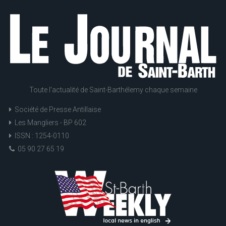
Toute l'actualité de Saint-Barthélemy chaque semaine
Société de Presse Antillaise
Les Mangliers - BP 602
ISSN : 1254-0110
05 90 27 65 19