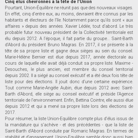
Cinq élus chevronnés à la tête de l’Union
Pourtant, Union-Équilibre ne réunit pas que des nouveaux visages.
En effet, cinq d’entre eux, au moins, devraient être connus par les
habitants et électeurs de l’île. Notamment parce qu’ils sont « aux
affaires » depuis des années. Xavier Lédée, tout d’abord. Le très
probable futur nouveau président de la Collectivité territoriale est
élu depuis 2012. A l’époque, il fait partie du groupe... Saint-Barth
d’Abord du président Bruno Magras. En 2017, il se présente à la
tête de sa propre liste et gagne deux sièges au sein du conseil.
Marie-Hélène Bernier est élue depuis 2017, année électorale au
cours de laquelle elle avait déjà conduit sa propre liste. Maxime ­
Desouches, le plus ancien, est membre du conseil territorial
depuis 2002. Il a siégé au conseil exécutif et a été deux fois tête de
liste pour des élections. Il jouit donc d’une certaine expérience.
Tout comme Marie-Angèle Aubin, élue depuis 2012 avec Saint-
Barth d’Abord, elle siège au conseil exécutif et préside l’Agence
territoriale de l’environnement. Enfin, Bettina Cointre, elle aussi élue
depuis 2012 et qui a mené sa propre liste lors des élections de
2017.
Pour résumer, la liste Union-Equilibre compte plus d’élus issus de
la mandature qui s’achève - et des précédentes - que la liste de
Saint-Barth d’Abord conduite par Romaric Magras. En termes de
stabilité et d’engagement, Union-Equilibre semble donc aussi bien