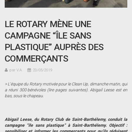
LE ROTARY MÈNE UNE
CAMPAGNE “ÎLE SANS
PLASTIQUE” AUPRÈS DES
COMMERÇANTS
par V.A
23/05/2019
> L
’
équipe du Rotary motivée pour le Clean Up, dimanche matin, qui
a réuni 300 bénévoles (lire pages suivantes). Abigail Leese est en
bas, sous le chapeau.
Abigail Leese, du Rotary Club de Saint-Barthélemy, conduit la
campagne
“
île sans plastique
”
à Saint-Barthélemy. Objectif :
sensibiliser et informer les commerçants pour qu
’
ils réduisent