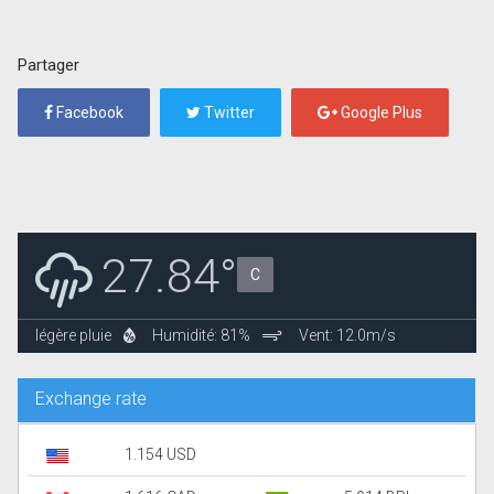
Partager
Facebook
Twitter
Google Plus
27.84°
C
légère pluie
Humidité: 81%
Vent: 12.0m/s
Exchange rate
1.154 USD