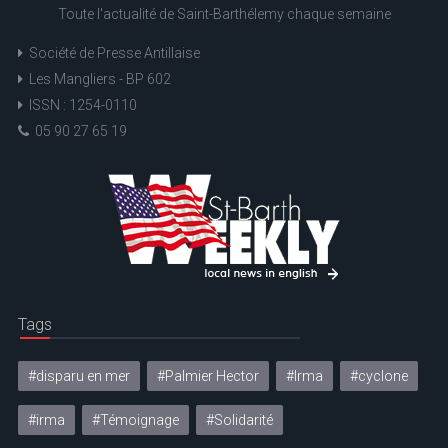
Toute l'actualité de Saint-Barthélemy chaque semaine
Société de Presse Antillaise
Les Mangliers - BP 602
ISSN : 1254-0110
05 90 27 65 19
Tags
#disparu en mer
#Palmier Hector
#Irma
#cyclone
#irma
#Témoignage
#Solidarité