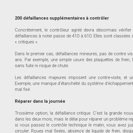
200 défaillances supplémentaires à contrôler
Concrètement, le contrôleur agréé devra désormais vérifier 
défaillances à noter passe de 410 à 610. Elles sont classées 
« critiques ».
Dans le premier cas, défaillances mineures, pas de contre visit
ans. Par exemple, une simple usure des plaquettes de frei
sans fuite ni risque de chute.
Les défaillances majeures imposent une contre-visite, et 
Exemple, une manque d’étanchéité du système d’échappement, l
mal fixé.
Réparer dans la journée
Troisième option, la défaillance critique. C’est la grande nou
dans les deux mois, mais le délai pour réparer un problème re
si vous passez le contrôle technique le matin, vous avez jusq
circuler. Roues mal fixées, absence de liquide de frein, disq