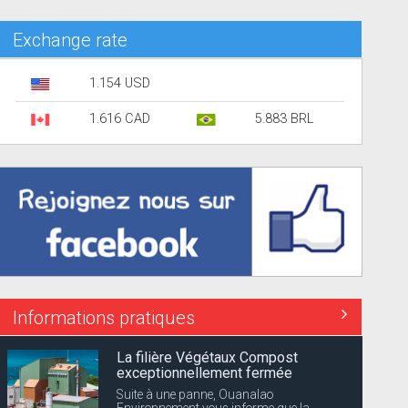
Exchange rate
1.154 USD
1.616 CAD
5.883 BRL
Informations pratiques
La filière Végétaux Compost
exceptionnellement fermée
Suite à une panne, Ouanalao
Environnement vous informe que la...