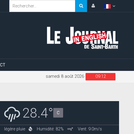
CT
samedi 8 août 2026
09:12
28.4°
C
légère pluie
Humidité: 82%
Vent: 9.0m/s