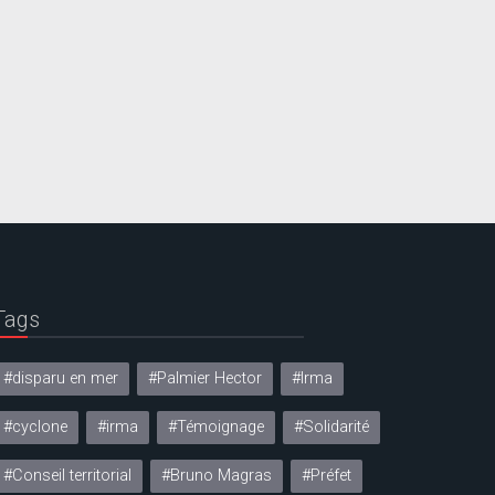
Tags
#disparu en mer
#Palmier Hector
#Irma
#cyclone
#irma
#Témoignage
#Solidarité
#Conseil territorial
#Bruno Magras
#Préfet