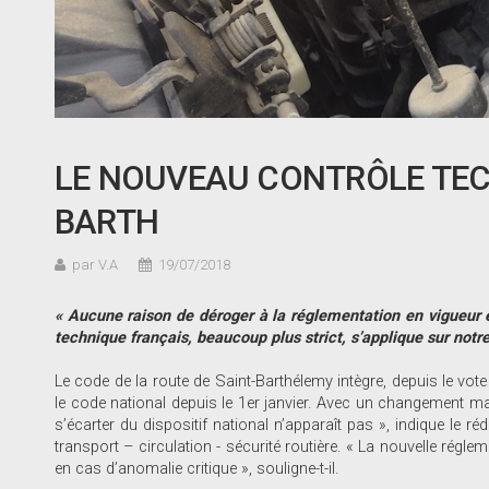
LE NOUVEAU CONTRÔLE TECH
BARTH
par V.A
19/07/2018
« Aucune raison de déroger à la réglementation en vigueur e
technique français, beaucoup plus strict, s
’
applique sur notr
Le code de la route de Saint-Barthélemy intègre, depuis le vote d
le code national depuis le 1er janvier. Avec un changement maje
s’écarter du dispositif national n’apparaît pas », indique le ré
transport – circulation - sécurité routière. « La nouvelle régle
en cas d’anomalie critique », souligne-t-il.