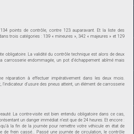
134 points de contrôle, contre 123 auparavant. Et la liste des
dans trois catégories : 139 « mineures », 342 « majeures » et 129
e obligatoire. La validité du contrôle technique est alors de deux
n, la carrosserie endommagée, un pot d’échappement abîmé mais
une réparation à effectuer impérativement dans les deux mois.
’indicateur d’usure des pneus atteint, un élément de carrosserie
veauté. La contre-visite est bien entendu obligatoire dans ce cas,
présentant un danger immédiat n’est que de 24 heures. Et encore :
u’à la fin de la journée pour remettre votre véhicule en état de
ue de frein cassé… Passé une journée de circulation, le contrôle