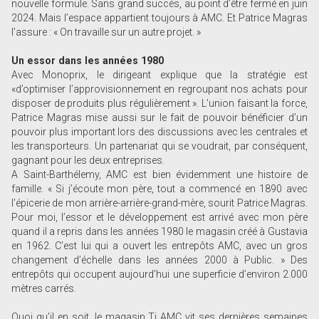
nouvelle formule. Sans grand succès, au point d’être fermé en juin
2024. Mais l’espace appartient toujours à AMC. Et Patrice Magras
l’assure : « On travaille sur un autre projet. »
Un essor dans les années 1980
Avec Monoprix, le dirigeant explique que la stratégie est
«d’optimiser l’approvisionnement en regroupant nos achats pour
disposer de produits plus régulièrement ». L’union faisant la force,
Patrice Magras mise aussi sur le fait de pouvoir bénéficier d’un
pouvoir plus important lors des discussions avec les centrales et
les transporteurs. Un partenariat qui se voudrait, par conséquent,
gagnant pour les deux entreprises.
A Saint-Barthélemy, AMC est bien évidemment une histoire de
famille. « Si j’écoute mon père, tout a commencé en 1890 avec
l’épicerie de mon arrière-arrière-grand-mère, sourit Patrice Magras.
Pour moi, l’essor et le développement est arrivé avec mon père
quand il a repris dans les années 1980 le magasin créé à Gustavia
en 1962. C’est lui qui a ouvert les entrepôts AMC, avec un gros
changement d’échelle dans les années 2000 à Public. » Des
entrepôts qui occupent aujourd’hui une superficie d’environ 2.000
mètres carrés.
Quoi qu’il en soit, le magasin Ti AMC vit ses dernières semaines