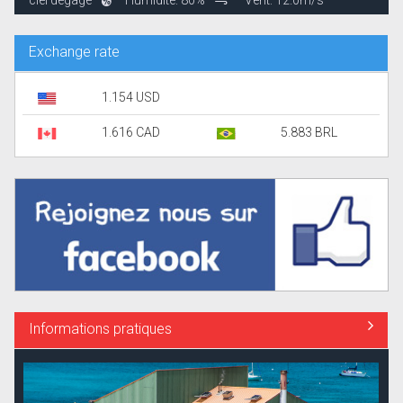
ciel dégagé
Humidité: 80%
Vent: 12.0m/s
Exchange rate
1.154 USD
1.616 CAD
5.883 BRL
Informations pratiques