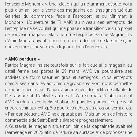
l'enseigne Monoprix ». Une relation qui a notamment débuté, voilà
plus d’un an, par la vente des magasins de l’enseigne situé aux
Galeries du commerce, face à l’aéroport, et du Minimart à
Monoprix. L’ouverture de Ti AMC au niveau des entrepôts de
l’entreprise ne se voulait qu’une phase de transition vers un projet
de nouveau magasin. Mais comme l’explique Patrice Magras, fils
d’Alain Magras ayant repris en main la destinée de la société, ce
nouveau projet ne verra pas le jour « dans l’immédiat ».
« AMC perdure »
Patrice Magras insiste toutefois sur le fait que si le magasin au
détail ferme ses portes le 29 mars, AMC va poursuivre ses
activités de fournisseur en gros et semi-gros. «Nos entrepôts
spécialisés dans les activités de grossistes vont nous permettre
de nous recentrer sur l’approvisionnement des petits détaillants de
l’île, assure-t-il. L’activité au détail s’arrête mais l’établissement
AMC perdure avec la distribution. Et puis les particuliers peuvent
encore venir aux entrepôts pour des achats en gros ou semi-gros.
» Par conséquent, AMC ne disparait pas. Mais un pan de l’histoire
commerciale de Saint-Barth s’évapore progressivement.
A Gustavia, le magasin situé non loin de la capitainerie avait été
réaménagé en 2023 afin de réduire sa surface et de proposer une