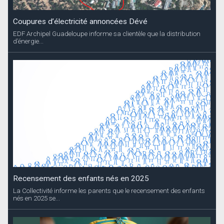
Coupures d’électricité annoncées Dévé
EDF Archipel Guadeloupe informe sa clientèle que la distribution
d’énergie...
Recensement des enfants nés en 2025
La Collectivité informe les parents que le recensement des enfants
nés en 2025 se...