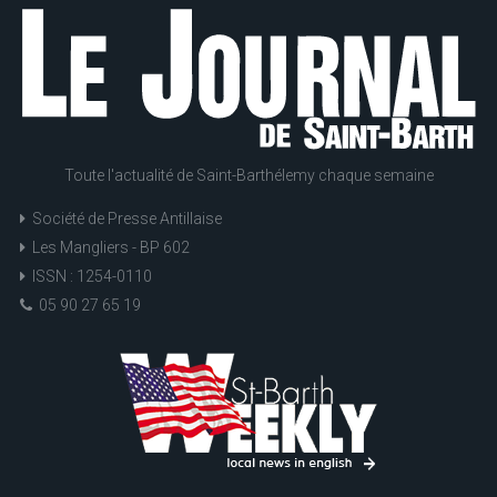
Toute l'actualité de Saint-Barthélemy chaque semaine
Société de Presse Antillaise
Les Mangliers - BP 602
ISSN : 1254-0110
05 90 27 65 19